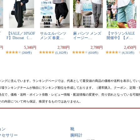
ズ
【SALE／10%OF
サルエルパンツ
麻 パンツ メンズ
【マラソンSALE
F】Discoat 《…
メンズ 春夏…
イージー…
開催中】【メ…
0円
5,346円
2,780円
2,798円
2,450円
(260件)
(1,162件)
(616件)
(4,315件)
キングに含んでいます。ランキングページでは、代表として最安値の商品の価格や送料を表示してい
市場ランキングチームが独自にランキング順位を作成しております。（通常購入、クーポン、定期・
時点で、価格・送料・ポイント倍数・レビュー情報・配送情報の変更や、売り切れとなっている可能
その内容について何ら保証、推奨するものではありません。
ョン
靴
クセサリー
腕時計