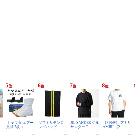
5
6
7
8
位
位
位
位
ン
【 ヤマタ エアー
ソフトサテンロ
JIL SANDER ジル
【P20倍】 アミリ
足袋 7枚コ…
ングハッピ …
サンダー T…
AMIRI 【2…