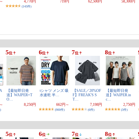
円～
4,770円
719円
62,500円
58,300円
(143件)
5
6
7
8
位
位
位
位
A
【最短即日発
tシャツ メンズ 吸
【SALE／20%OF
【最短即日発
送】WAIPER×T
水速乾 半…
F】FREAK'S S
送】WAIPER.in
O…
T…
c…
円～
8,250円
662円～
7,198円
2,750円
)
(900件)
(6件)
(3件)
5
6
7
8
位
位
位
位