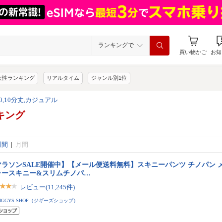
ランキングで
買い物かご
お知
女性ランキング
リアルタイム
ジャンル別1位
 160,10分丈,カジュアル
キング
週間
|
月間
マラソンSALE開催中】【メール便送料無料】スキニーパンツ チノパン 
ラースキニー&スリムチノパ…
レビュー(11,245件)
JIGGYS SHOP（ジギーズショップ）