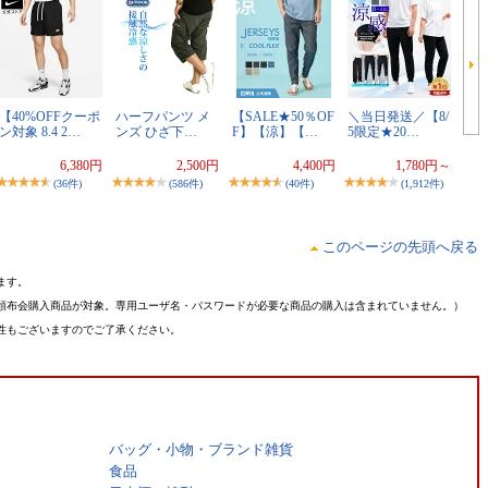
【40%OFFクーポ
ハーフパンツ メ
【SALE★50％OF
＼当日発送／【8/
ン対象 8.4 2…
ンズ ひざ下…
F】【涼】【…
5限定★20…
6,380円
2,500円
4,400円
1,780円～
(36件)
(586件)
(40件)
(1,912件)
このページの先頭へ戻る
ます。
頒布会購入商品が対象。専用ユーザ名・パスワードが必要な商品の購入は含まれていません。）
性もございますのでご了承ください。
バッグ・小物・ブランド雑貨
食品