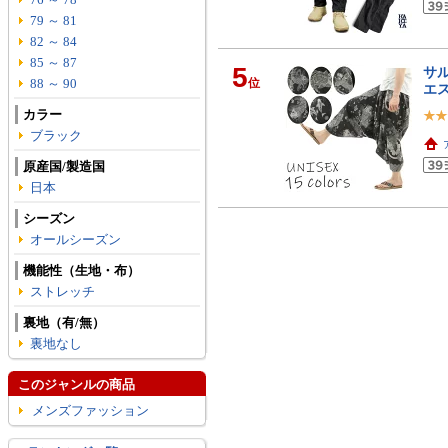
79 ～ 81
82 ～ 84
85 ～ 87
5
サル
88 ～ 90
位
エ
カラー
ブラック
原産国/製造国
日本
シーズン
オールシーズン
機能性（生地・布）
ストレッチ
裏地（有/無）
裏地なし
このジャンルの商品
メンズファッション