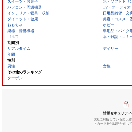
スイーツ・お菓子
水・ソフトドリ
パソコン・周辺機器
TV・オーディオ
インテリア・寝具・収納
日用品雑貨・文
ダイエット・健康
美容・コスメ・
おもちゃ
ホビー
楽器・音響機器
車用品・バイク
ゴルフ
本・雑誌・コミ
期間別
リアルタイム
デイリー
年間
性別
男性
女性
その他のランキング
クーポン
情報セキュリティ
SSLに対応している楽天
トカード番号は暗号化し