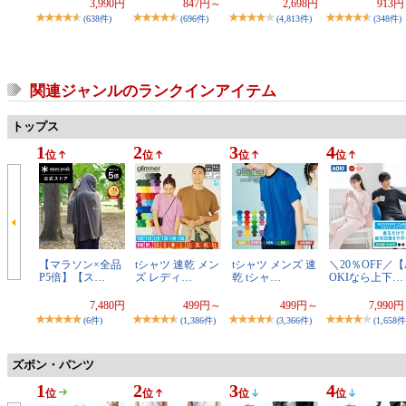
3,990円
847円～
2,698円
913
(638件)
(696件)
(4,813件)
(348件)
関連ジャンルのランクインアイテム
トップス
1
2
3
4
位
位
位
位
【マラソン×全品
tシャツ 速乾 メン
tシャツ メンズ 速
＼20％OFF／【
P5倍】【ス…
ズ レディ…
乾 tシャ…
OKIなら上下…
7,480円
499円～
499円～
7,990
(6件)
(1,386件)
(3,366件)
(1,658件
ズボン・パンツ
1
2
3
4
位
位
位
位