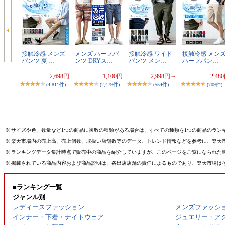
接触冷感 メンズ
メンズ ハーフパ
接触冷感 ワイド
接触冷感 メン
パンツ 夏 …
ンツ DRYス…
パンツ メン…
ハーフパン…
2,698円
1,100円
2,998円～
2,48
(4,811件)
(2,479件)
(554件)
(709件)
※
サイズや色、数量など1つの商品に複数の種類がある場合は、すべての種類を1つの商品のラン
※
楽天市場内の売上高、売上個数、取扱い店舗数等のデータ、トレンド情報などを参考に、楽天
※
ランキングデータ集計時点で販売中の商品を紹介していますが、このページをご覧になられた
※
掲載されている商品内容および商品説明は、各出店店舗の責任によるものであり、楽天市場は
■ランキング一覧
ジャンル別
レディースファッション
メンズファッシ
インナー・下着・ナイトウェア
ジュエリー・ア