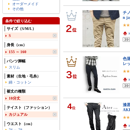
オーダーメイド
その他
チノ
n 
条件で絞り込む
サイズ（S/M/L）
S
身長（cm）
155 ～ 160
色
パンツ脚幅
レッ
スリム
素材（生地・毛糸）
綿・コットン
裾丈の種類
10分丈
4
漆黒
テイスト（ファッション）
位
AKE
カジュアル
ウエスト（cm）
76 ～ 78