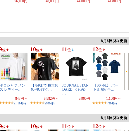
56,100円
48,000円
44,000円
41,800円
8月6日(木) 更新
9
10
11
12
位
位
位
位
ポロシャツ メン
【 8/9まで 最大10
JOURNAL STAN
【SS~6L】 バー
ズ レディー…
00円OFFク…
DARD 《予約》
トル 667 半…
…
847円～
3,982円～
9,900円
1,150円～
(1,184件)
(569件)
(284件)
8月6日(木) 更新
9
10
11
12
位
位
位
位