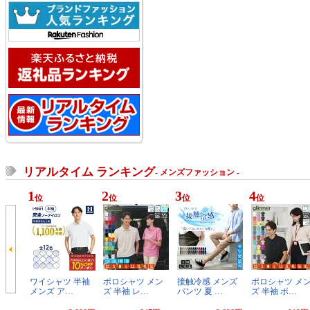
リアルタイム ランキング
- メンズファッション -
1
2
3
4
位
位
位
位
ワイシャツ 半袖
ポロシャツ メン
接触冷感 メンズ
ポロシャツ メ
メンズ ア…
ズ 半袖 レ…
パンツ 夏 …
ズ 半袖 ポ…