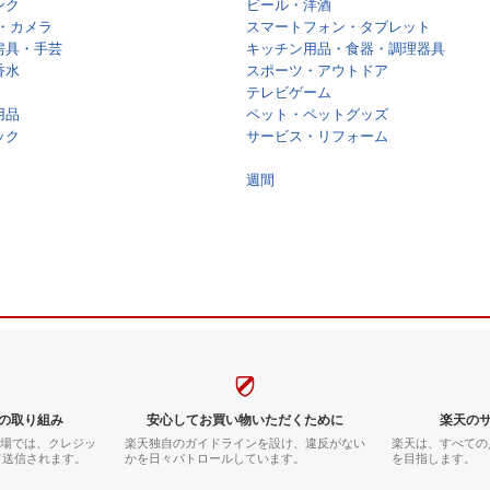
ンク
ビール・洋酒
・カメラ
スマートフォン・タブレット
房具・手芸
キッチン用品・食器・調理器具
香水
スポーツ・アウトドア
テレビゲーム
用品
ペット・ペットグッズ
ック
サービス・リフォーム
週間
の取り組み
安心してお買い物いただくために
楽天の
市場では、クレジッ
楽天独自のガイドラインを設け、違反がない
楽天は、すべての
て送信されます。
かを日々パトロールしています。
を目指します。