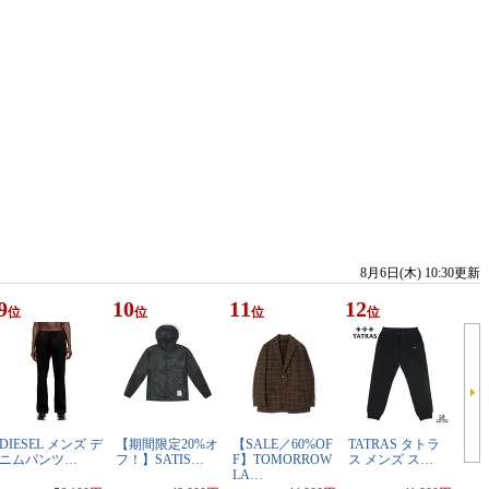
8月6日(木) 10:30更新
9
10
11
12
位
位
位
位
DIESEL メンズ デ
【期間限定20%オ
【SALE／60%OF
TATRAS タトラ
ニムパンツ…
フ！】SATIS…
F】TOMORROW
ス メンズ ス…
LA…