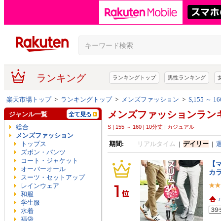
ランキング
ランキングトップ
男性ランキング
楽天市場トップ
>
ランキングトップ
>
メンズファッション
>
S,155 ～
メンズファッションラン
ジャンル一覧
総合
S | 155 ～ 160 | 10分丈 | カジュアル
メンズファッション
トップス
期間:
リアルタイム
|
デイリー
|
ズボン・パンツ
コート・ジャケット
【
オーバーオール
カ
スーツ・セットアップ
レインウェア
和服
学生服
水着
福袋