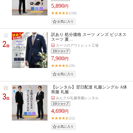
5,890
円
(218)
訳あり 処分価格 スーツ メンズ ビジネス
スーツ 夏…
2
スーツのアウトレット工場
位
7,900
円
(29)
【レンタル】翌日配達 礼服シングル A体
喪服 礼服 …
3
みんクロ礼服喪服レンタル
位
4,690
円
(22)