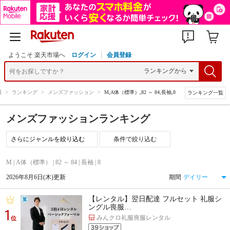
ようこそ 楽天市場へ
ログイン
会員登録
場
>
ランキング
>
メンズファッション
>
M,A体（標準）,82 ～ 84,長袖,8
ランキング一覧
メンズファッションランキング
条件で絞り込む
M | A体（標準） | 82 ～ 84 | 長袖 | 8
2026年8月6日(木)更新
期間
【レンタル】翌日配達 フルセット 礼服シ
ングル喪服…
1
みんクロ礼服喪服レンタル
位