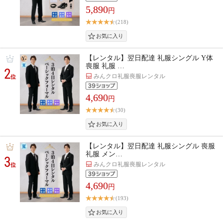
5,890
円
(218)
【レンタル】翌日配達 礼服シングル Y体
喪服 礼服 …
2
みんクロ礼服喪服レンタル
位
4,690
円
(30)
【レンタル】翌日配達 礼服シングル 喪服
礼服 メン…
3
みんクロ礼服喪服レンタル
位
4,690
円
(193)