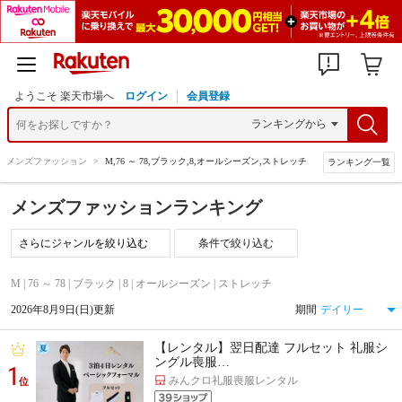
ようこそ 楽天市場へ
ログイン
会員登録
>
メンズファッション
>
M,76 ～ 78,ブラック,8,オールシーズン,ストレッチ
ランキング一覧
メンズファッションランキング
条件で絞り込む
M | 76 ～ 78 | ブラック | 8 | オールシーズン | ストレッチ
2026年8月9日(日)更新
期間
【レンタル】翌日配達 フルセット 礼服シ
ングル喪服…
1
みんクロ礼服喪服レンタル
位