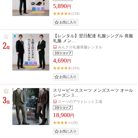
5,890
円
(218)
【レンタル】翌日配達 礼服シングル 喪服
礼服 メン…
2
みんクロ礼服喪服レンタル
位
4,690
円
(193)
スリーピーススーツ メンズスーツ オール
シーズン 3…
3
スーツのアウトレット工場
位
18,900
円
(29)