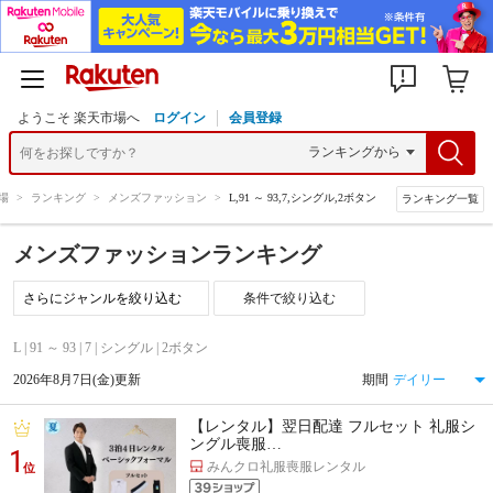
ようこそ 楽天市場へ
ログイン
会員登録
場
>
ランキング
>
メンズファッション
>
L,91 ～ 93,7,シングル,2ボタン
ランキング一覧
メンズファッションランキング
条件で絞り込む
L | 91 ～ 93 | 7 | シングル | 2ボタン
2026年8月7日(金)更新
期間
【レンタル】翌日配達 フルセット 礼服シ
ングル喪服…
1
みんクロ礼服喪服レンタル
位