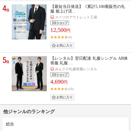
4
【最短当日発送】《累計5,100着販売の礼
位
服 裾上げ済…
スーツのアウトレット工場
12,500
円
(4)
5
【レンタル】翌日配達 礼服シングル AB体
位
喪服 礼服 …
みんクロ礼服喪服レンタル
4,690
円
(20)
他ジャンルのランキング
総合