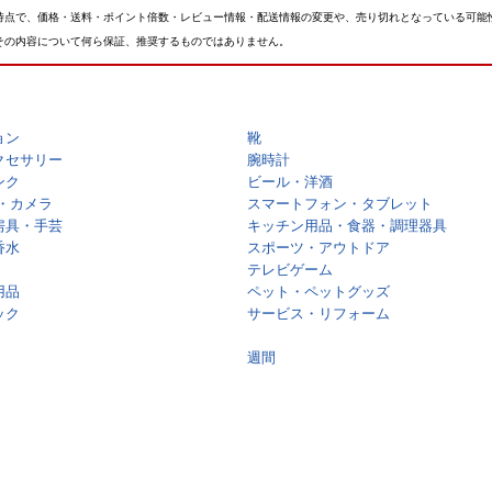
時点で、価格・送料・ポイント倍数・レビュー情報・配送情報の変更や、売り切れとなっている可能
その内容について何ら保証、推奨するものではありません。
ョン
靴
クセサリー
腕時計
ンク
ビール・洋酒
・カメラ
スマートフォン・タブレット
房具・手芸
キッチン用品・食器・調理器具
香水
スポーツ・アウトドア
テレビゲーム
用品
ペット・ペットグッズ
ック
サービス・リフォーム
週間