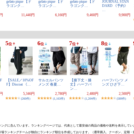
gelato pique 【ド
gelato pique 【ド
gelato pique 【ド
JOURNAL STAN
ラゴンク…
ラゴンク…
ラゴンク…
DARD 《予約》
…
0円
11,440円
6,160円
9,460円
9,900円
5
6
7
8
位
位
位
位
F
【SALE／10%OF
サルエルパンツ
【膝下丈・膝
ハーフパンツ メ
F】Discoat 《…
メンズ 春夏…
丈】ハーフパ
ンズ ひざ下…
ン…
0円
5,346円
2,780円
2,480円
2,500円
(260件)
(1,163件)
(1,204件)
(589件)
キングに含んでいます。ランキングページでは、代表として最安値の商品の価格や送料を表示してい
市場ランキングチームが独自にランキング順位を作成しております。（通常購入、クーポン、定期・