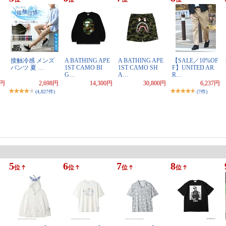
接触冷感 メンズ
A BATHING APE
A BATHING APE
【SALE／10%OF
パンツ 夏 …
1ST CAMO BI
1ST CAMO SH
F】UNITED AR
G…
A…
R…
0円
2,698円
14,300円
30,800円
6,237円
(4,827件)
(7件)
5
6
7
8
位
位
位
位