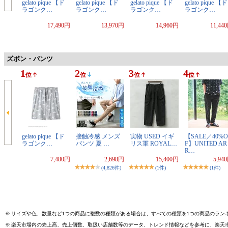
gelato pique 【ド
gelato pique 【ド
gelato pique 【ド
gelato pique 【ド
ラゴンク…
ラゴンク…
ラゴンク…
ラゴンク…
17,490円
13,970円
14,960円
11,44
ズボン・パンツ
1
2
3
4
位
位
位
位
gelato pique 【ド
接触冷感 メンズ
実物 USED イギ
【SALE／40%O
ラゴンク…
パンツ 夏 …
リス軍 ROYAL…
F】UNITED AR
R…
7,480円
2,698円
15,400円
5,94
(4,826件)
(1件)
(1件)
※
サイズや色、数量など1つの商品に複数の種類がある場合は、すべての種類を1つの商品のラン
※
楽天市場内の売上高、売上個数、取扱い店舗数等のデータ、トレンド情報などを参考に、楽天