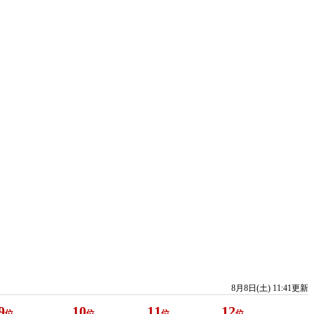
8月8日(土) 11:41更新
9
10
11
12
位
位
位
位