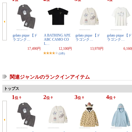
gelato pique 【ド
A BATHING APE
gelato pique 【ド
gelato pique 【ド
ラゴンク…
ABC CAMO CO
ラゴンク…
ラゴンク…
L…
17,490円
12,100円
13,970円
6,16
(1件)
関連ジャンルのランクインアイテム
トップス
1
2
3
4
位
位
位
位