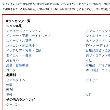
※
ランキングデータ集計時点で販売中の商品を紹介していますが、このページをご覧になられた
※
掲載されている商品内容および商品説明は、各出店店舗の責任によるものであり、楽天市場は
■ランキング一覧
ジャンル別
レディースファッション
メンズファッシ
インナー・下着・ナイトウェア
ジュエリー・ア
スイーツ・お菓子
水・ソフトドリ
パソコン・周辺機器
TV・オーディオ
インテリア・寝具・収納
日用品雑貨・文
ダイエット・健康
美容・コスメ・
おもちゃ
ホビー
楽器・音響機器
車用品・バイク
ゴルフ
本・雑誌・コミ
期間別
リアルタイム
デイリー
年間
性別
男性
女性
その他のランキング
クーポン