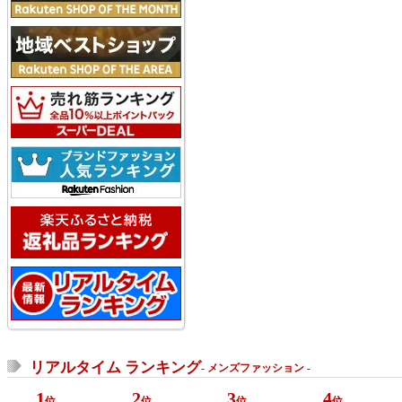
リアルタイム ランキング
- メンズファッション -
1
2
3
4
位
位
位
位