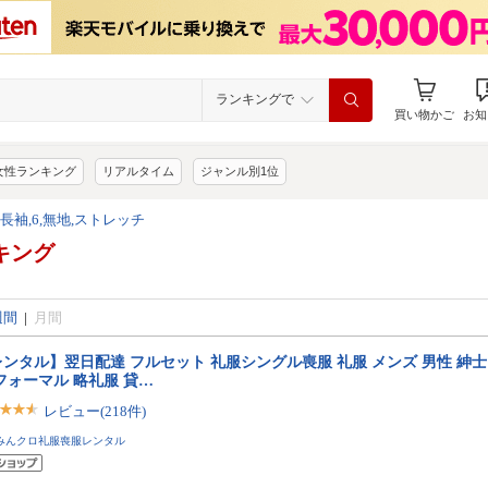
ランキングで
買い物かご
お知
女性ランキング
リアルタイム
ジャンル別1位
,長袖,6,無地,ストレッチ
キング
週間
|
月間
ンタル】翌日配達 フルセット 礼服シングル喪服 礼服 メンズ 男性 紳士
フォーマル 略礼服 貸…
レビュー(218件)
みんクロ礼服喪服レンタル