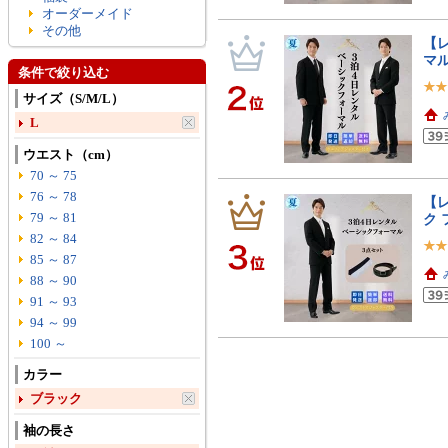
オーダーメイド
その他
【レ
マル
条件で絞り込む
サイズ（S/M/L）
L
ウエスト（cm）
70 ～ 75
76 ～ 78
【レ
79 ～ 81
ク 
82 ～ 84
85 ～ 87
88 ～ 90
91 ～ 93
94 ～ 99
100 ～
カラー
ブラック
袖の長さ