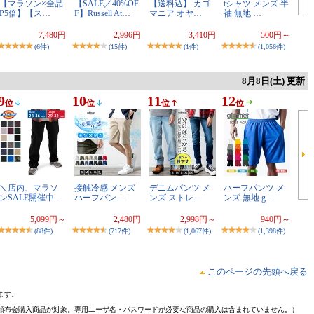
【マラソン×全品
【SALE／40%OF
【送料込】 カゴ
tシャツ メンズ 半
P5倍】【ス…
F】Russell At…
マニア オヤ…
袖 無地 …
7,480円
2,996円
3,410円
500円～
(6件)
(15件)
(1件)
(1,056件)
8月8日(土) 更新
9
10
11
12
位
位
位
位
＼店内、マラソ
接触冷感 メンズ
デニムパンツ メ
ハーフパンツ メ
ンSALE開催中…
ハーフパン…
ンズ ストレ…
ンズ 無地 g…
5,099円～
2,480円
2,998円～
940円～
(88件)
(717件)
(1,067件)
(1,398件)
このページの先頭へ戻る
ます。
頒布会購入商品が対象。専用ユーザ名・パスワードが必要な商品の購入は含まれていません。）