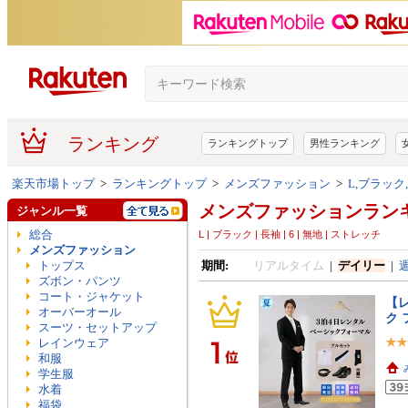
ランキング
ランキングトップ
男性ランキング
楽天市場トップ
>
ランキングトップ
>
メンズファッション
>
L,ブラック
メンズファッションラン
ジャンル一覧
総合
L | ブラック | 長袖 | 6 | 無地 | ストレッチ
メンズファッション
トップス
期間:
リアルタイム
|
デイリー
|
ズボン・パンツ
コート・ジャケット
【レ
オーバーオール
ク 
スーツ・セットアップ
レインウェア
和服
学生服
水着
福袋