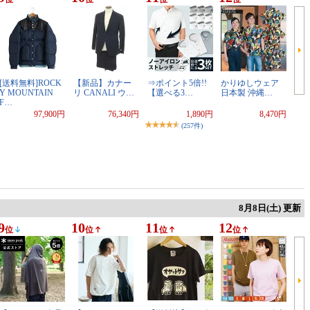
[送料無料]ROCK
【新品】カナー
⇒ポイント5倍!!
かりゆしウェア
Y MOUNTAIN
リ CANALI ウ…
【選べる3…
日本製 沖縄…
F…
97,900円
76,340円
1,890円
8,470円
(257件)
8月8日(土) 更新
9
10
11
12
位
位
位
位