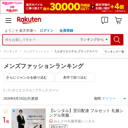
ようこそ 楽天市場へ
ログイン
会員登録
>
ランキング
>
メンズファッション
>
L,3,ポリエステル,ブラックスーツ
ランキング一覧
メンズファッションランキング
条件で絞り込む
L | 3 | ポリエステル | ブラックスーツ
2026年8月10日(月)更新
期間
【レンタル】翌日配達 フルセット 礼服シ
ングル喪服…
1
みんクロ礼服喪服レンタル
位