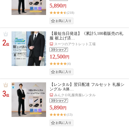
5,890
円
(218)
【最短当日発送】《累計5,100着販売の礼
服 裾上げ済…
2
スーツのアウトレット工場
位
12,500
円
(4)
【レンタル】翌日配達 フルセット 礼服シ
ングル A体…
3
みんクロ礼服喪服レンタル
位
5,890
円
(13)