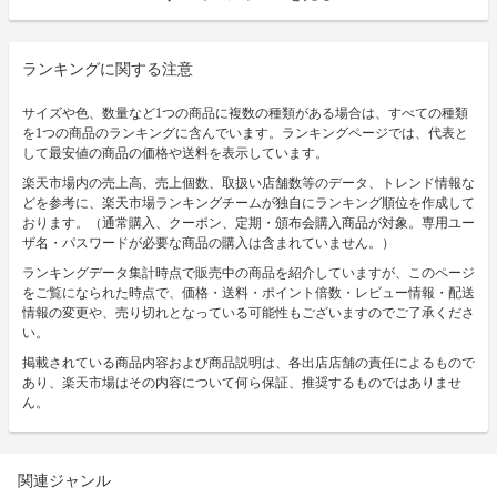
ランキングに関する注意
サイズや色、数量など1つの商品に複数の種類がある場合は、すべての種類
を1つの商品のランキングに含んでいます。ランキングページでは、代表と
して最安値の商品の価格や送料を表示しています。
楽天市場内の売上高、売上個数、取扱い店舗数等のデータ、トレンド情報な
どを参考に、楽天市場ランキングチームが独自にランキング順位を作成して
おります。（通常購入、クーポン、定期・頒布会購入商品が対象。専用ユー
ザ名・パスワードが必要な商品の購入は含まれていません。）
ランキングデータ集計時点で販売中の商品を紹介していますが、このページ
をご覧になられた時点で、価格・送料・ポイント倍数・レビュー情報・配送
情報の変更や、売り切れとなっている可能性もございますのでご了承くださ
い。
掲載されている商品内容および商品説明は、各出店店舗の責任によるもので
あり、楽天市場はその内容について何ら保証、推奨するものではありませ
ん。
関連ジャンル