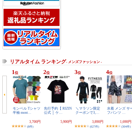
リアルタイム ランキング
- メンズファッション -
1
2
3
4
位
位
位
位
モンベル Tシャツ
先行予約【 RIZIN
＼マラソン限定
水着 メンズ サ
半袖 mont…
公式 │ ケ…
クーポンで3,…
フパンツ …
3,700円
5,900円
3,890円
1,690
(8件)
(627件)
(304件)