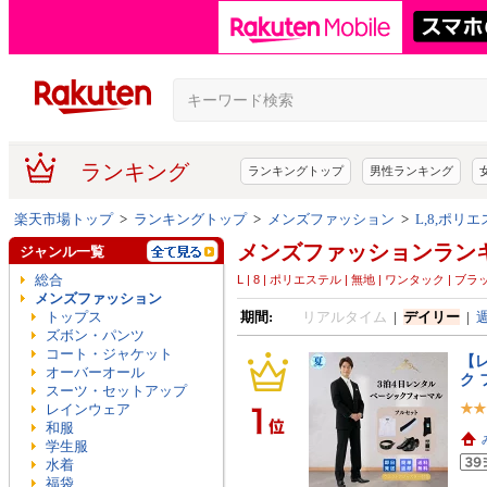
ランキング
ランキングトップ
男性ランキング
楽天市場トップ
>
ランキングトップ
>
メンズファッション
>
L,8,ポリ
メンズファッションラン
ジャンル一覧
総合
L | 8 | ポリエステル | 無地 | ワンタック | 
メンズファッション
トップス
期間:
リアルタイム
|
デイリー
|
ズボン・パンツ
コート・ジャケット
【レ
オーバーオール
ク 
スーツ・セットアップ
レインウェア
和服
学生服
水着
福袋