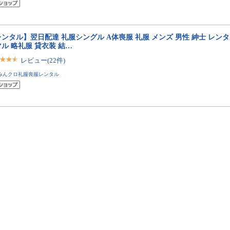
ンタル】翌日配達 礼服シングル A体喪服 礼服 メンズ 男性 紳士 レンタ
ル 略礼服 貸衣装 結…
レビュー(22件)
みんクロ礼服喪服レンタル