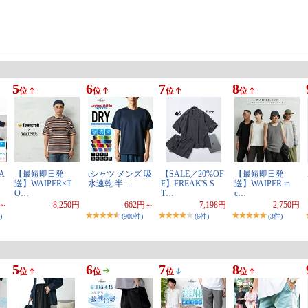
5
6
7
8
位
位
位
位
A
【最短即日発
tシャツ メンズ 吸
【SALE／20%OF
【最短即日発
送】WAIPER×T
水速乾 半…
F】FREAK'S S
送】WAIPER.in
O…
T…
c…
円～
8,250円
662円～
7,198円
2,750円
)
(900件)
(6件)
(3件)
5
6
7
8
位
位
位
位