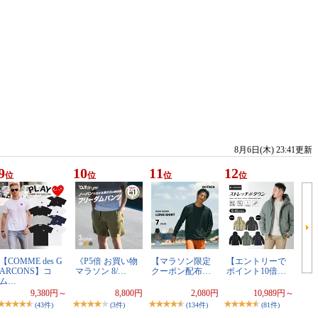
8月6日(木) 23:41更新
9
10
11
12
位
位
位
位
【COMME des G
《P5倍 お買い物
【マラソン限定
【エントリーで
ARCONS】コ
マラソン 8/…
クーポン配布…
ポイント10倍…
ム…
9,380円～
8,800円
2,080円
10,989円～
(43件)
(3件)
(134件)
(81件)