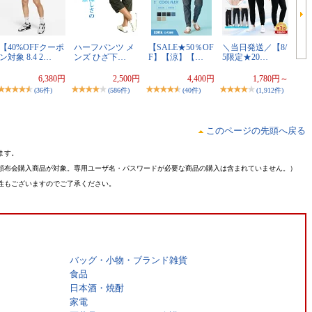
【40%OFFクーポ
ハーフパンツ メ
【SALE★50％OF
＼当日発送／【8/
ン対象 8.4 2…
ンズ ひざ下…
F】【涼】【…
5限定★20…
6,380円
2,500円
4,400円
1,780円～
(36件)
(586件)
(40件)
(1,912件)
このページの先頭へ戻る
ます。
頒布会購入商品が対象。専用ユーザ名・パスワードが必要な商品の購入は含まれていません。）
性もございますのでご了承ください。
バッグ・小物・ブランド雑貨
食品
日本酒・焼酎
家電