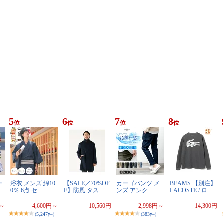
5
6
7
8
位
位
位
位
ー
浴衣 メンズ 綿10
【SALE／70%OF
カーゴパンツ メ
BEAMS 【別注】
0％ 6点 セ…
F】防風 タス…
ンズ アンク…
LACOSTE / ロ…
円～
4,600円～
10,560円
2,998円～
14,300円
(5,247件)
(383件)