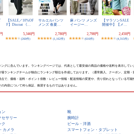
ズ
【SALE／10%OF
サルエルパンツ
麻 パンツ メンズ
【マラソンSALE
F】Discoat 《…
メンズ 春夏…
イージー…
開催中】【メ…
0円
5,346円
2,780円
2,798円
2,450円
(260件)
(1,162件)
(616件)
(4,315件)
キングに含んでいます。ランキングページでは、代表として最安値の商品の価格や送料を表示してい
市場ランキングチームが独自にランキング順位を作成しております。（通常購入、クーポン、定期・
時点で、価格・送料・ポイント倍数・レビュー情報・配送情報の変更や、売り切れとなっている可能
その内容について何ら保証、推奨するものではありません。
ョン
靴
クセサリー
腕時計
ンク
ビール・洋酒
・カメラ
スマートフォン・タブレット