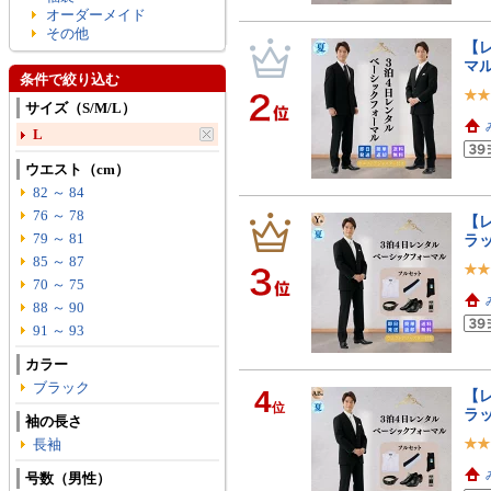
オーダーメイド
その他
【レ
マル
条件で絞り込む
サイズ（S/M/L）
L
ウエスト（cm）
82 ～ 84
76 ～ 78
【レ
79 ～ 81
ラ
85 ～ 87
70 ～ 75
88 ～ 90
91 ～ 93
カラー
ブラック
4
【レ
位
ラッ
袖の長さ
長袖
号数（男性）