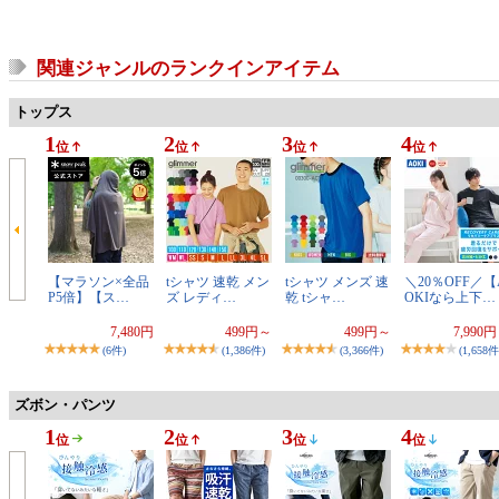
関連ジャンルのランクインアイテム
トップス
1
2
3
4
位
位
位
位
【マラソン×全品
tシャツ 速乾 メン
tシャツ メンズ 速
＼20％OFF／【
P5倍】【ス…
ズ レディ…
乾 tシャ…
OKIなら上下…
7,480円
499円～
499円～
7,990
(6件)
(1,386件)
(3,366件)
(1,658件
ズボン・パンツ
1
2
3
4
位
位
位
位