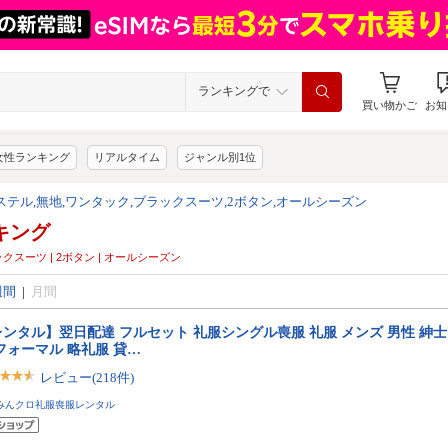
ランキングで
買い物かご
お知
女性ランキング
リアルタイム
ジャンル別1位
エステル,無地,ワンタック,ブラックスーツ,2ボタン,オールシーズン
キング
ブラックスーツ | 2ボタン | オールシーズン
週間
|
月間
ンタル】翌日配達 フルセット 礼服シングル喪服 礼服 メンズ 男性 紳士
フォーマル 略礼服 貸…
レビュー(218件)
みんクロ礼服喪服レンタル