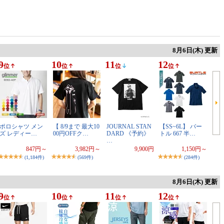
8月6日(木) 更新
9
10
11
12
位
位
位
位
ポロシャツ メン
【 8/9まで 最大10
JOURNAL STAN
【SS~6L】 バー
ズ レディー…
00円OFFク…
DARD 《予約》
トル 667 半…
…
847円～
3,982円～
9,900円
1,150円～
(1,184件)
(569件)
(284件)
8月6日(木) 更新
9
10
11
12
位
位
位
位