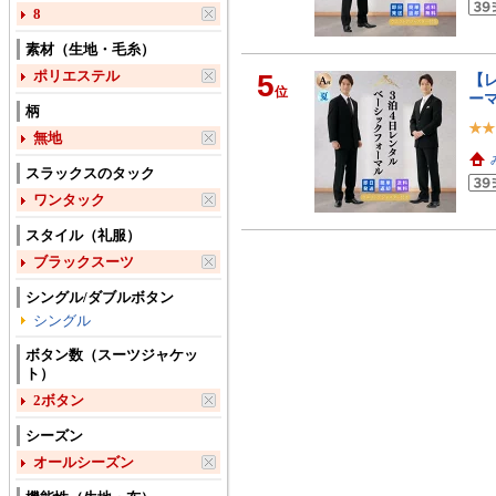
8
素材（生地・毛糸）
ポリエステル
5
【レ
位
ーマ
柄
無地
スラックスのタック
ワンタック
スタイル（礼服）
ブラックスーツ
シングル/ダブルボタン
シングル
ボタン数（スーツジャケッ
ト）
2ボタン
シーズン
オールシーズン