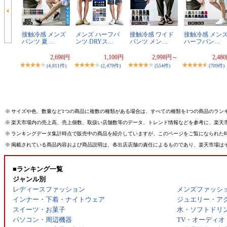
接触冷感 メンズ
メンズ ハーフパ
接触冷感 ワイド
接触冷感 メン
パンツ 夏 …
ンツ DRYス…
パンツ メン…
ハーフパン…
2,698円
1,100円
2,998円～
2,48
(4,811件)
(2,479件)
(554件)
(709件)
※
サイズや色、数量など1つの商品に複数の種類がある場合は、すべての種類を1つの商品のラン
※
楽天市場内の売上高、売上個数、取扱い店舗数等のデータ、トレンド情報などを参考に、楽天
※
ランキングデータ集計時点で販売中の商品を紹介していますが、このページをご覧になられた
※
掲載されている商品内容および商品説明は、各出店店舗の責任によるものであり、楽天市場は
■ランキング一覧
ジャンル別
レディースファッション
メンズファッシ
インナー・下着・ナイトウェア
ジュエリー・ア
スイーツ・お菓子
水・ソフトドリ
パソコン・周辺機器
TV・オーディオ