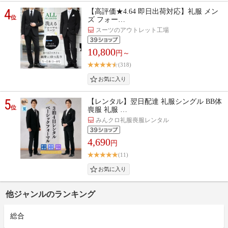
4
【高評価★4.64 即日出荷対応】礼服 メン
位
ズ フォー…
スーツのアウトレット工場
10,800
円～
(318)
5
【レンタル】翌日配達 礼服シングル BB体
位
喪服 礼服 …
みんクロ礼服喪服レンタル
4,690
円
(11)
他ジャンルのランキング
総合