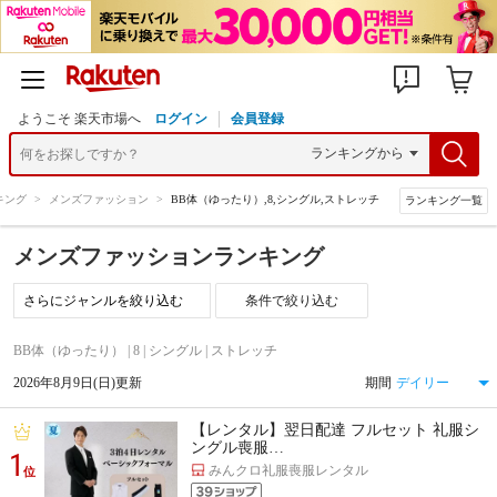
ようこそ 楽天市場へ
ログイン
会員登録
キング
>
メンズファッション
>
BB体（ゆったり）,8,シングル,ストレッチ
ランキング一覧
メンズファッションランキング
条件で絞り込む
BB体（ゆったり） | 8 | シングル | ストレッチ
2026年8月9日(日)更新
期間
【レンタル】翌日配達 フルセット 礼服シ
ングル喪服…
1
みんクロ礼服喪服レンタル
位