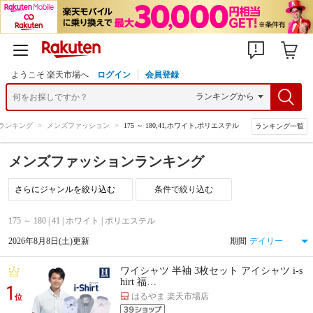
ようこそ 楽天市場へ
ログイン
会員登録
ランキング
>
メンズファッション
>
175 ～ 180,41,ホワイト,ポリエステル
ランキング一覧
メンズファッションランキング
条件で絞り込む
175 ～ 180 | 41 | ホワイト | ポリエステル
2026年8月8日(土)更新
期間
ワイシャツ 半袖 3枚セット アイシャツ i-s
hirt 福…
1
はるやま 楽天市場店
位