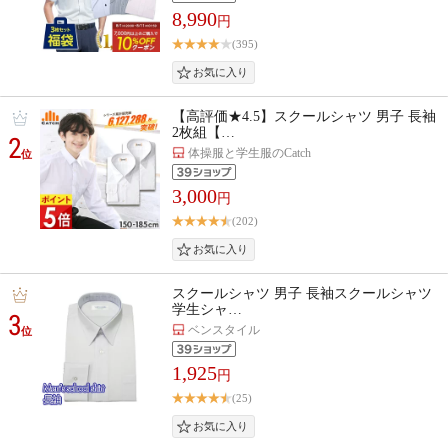
8,990
円
(395)
【高評価★4.5】スクールシャツ 男子 長袖
2枚組【…
2
体操服と学生服のCatch
位
3,000
円
(202)
スクールシャツ 男子 長袖スクールシャツ
学生シャ…
3
ベンスタイル
位
1,925
円
(25)