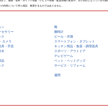
時点で、価格・送料・ポイント倍数・レビュー情報・配送情報の変更や、売り切れとなっている可能
その内容について何ら保証、推奨するものではありません。
ョン
靴
クセサリー
腕時計
ンク
ビール・洋酒
・カメラ
スマートフォン・タブレット
房具・手芸
キッチン用品・食器・調理器具
香水
スポーツ・アウトドア
テレビゲーム
用品
ペット・ペットグッズ
ック
サービス・リフォーム
週間