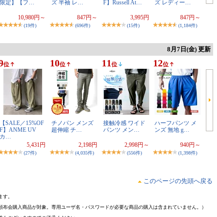
限定】【フ…
ズ 半袖 レ…
F】Russell At…
ズ レディー…
10,980円～
847円～
3,995円
847円～
(19件)
(696件)
(15件)
(1,184件)
8月7日(金) 更新
9
10
11
12
位
位
位
位
【SALE／15%OF
チノパン メンズ
接触冷感 ワイド
ハーフパンツ メ
F】ANME UV
超伸縮 チ…
パンツ メン…
ンズ 無地 g…
カ…
5,431円
2,198円
2,998円～
940円～
(27件)
(4,035件)
(556件)
(1,398件)
このページの先頭へ戻る
ます。
頒布会購入商品が対象。専用ユーザ名・パスワードが必要な商品の購入は含まれていません。）