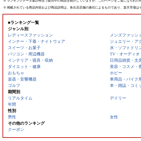
※
ランキングデータ集計時点で販売中の商品を紹介していますが、このページをご覧になられた
※
掲載されている商品内容および商品説明は、各出店店舗の責任によるものであり、楽天市場は
■ランキング一覧
ジャンル別
レディースファッション
メンズファッシ
インナー・下着・ナイトウェア
ジュエリー・ア
スイーツ・お菓子
水・ソフトドリ
パソコン・周辺機器
TV・オーディオ
インテリア・寝具・収納
日用品雑貨・文
ダイエット・健康
美容・コスメ・
おもちゃ
ホビー
楽器・音響機器
車用品・バイク
ゴルフ
本・雑誌・コミ
期間別
リアルタイム
デイリー
年間
性別
男性
女性
その他のランキング
クーポン