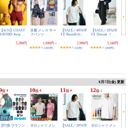
【4131】COAST
水着 メンズ サー
【SALE／40%OF
【SALE／10%OF
SAVERS 4way …
フパンツ …
F】Russell At…
F】Discoat 《…
5,280円
1,690円～
2,996円
5,346円
(305件)
(15件)
(260件)
8月7日(金) 更新
9
10
11
12
位
位
位
位
【P5倍 マラソン
ポロシャツ メン
【SALE／20%OF
ポロシャツ メン