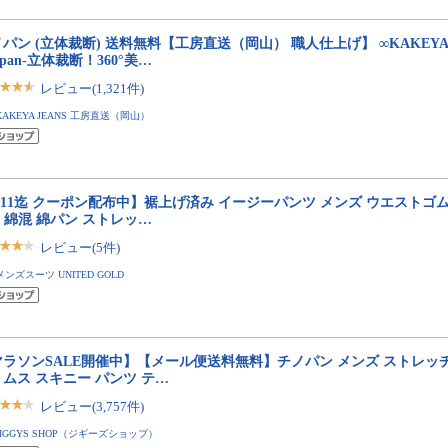
パン (立体裁断) 送料無料【工房直送（岡山） 職人仕上げ】 ∞KAKEYA JEA
japan-立体裁断！360°美…
レビュー(1,321件)
KAKEYA JEANS 工房直送（岡山）
/11迄 クーポン配布中】裾上げ済み イージーパンツ メンズ ウエストゴム 
m 綿混 綿パン ストレッ…
レビュー(5件)
メンズスーツ UNITED GOLD
マラソンSALE開催中】【メール便送料無料】チノパン メンズ ストレッ
ムス スキニー パンツ テ…
レビュー(3,757件)
JIGGYS SHOP（ジギーズショップ）