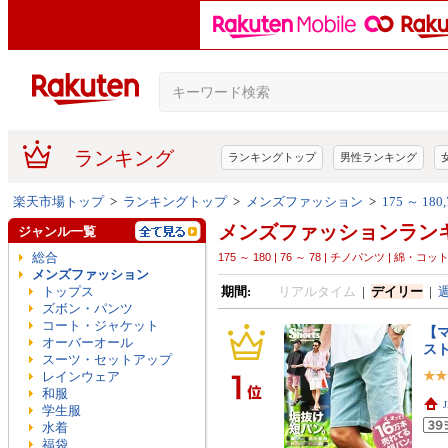
ランキング
ランキングトップ
男性ランキング
楽天市場トップ
>
ランキングトップ
>
メンズファッション
>
175 ～ 1
メンズファッションラン
ジャンル一覧
総合
175 ～ 180 | 76 ～ 78 | チノパンツ | 綿・コッ
メンズファッション
トップス
期間:
リアルタイム
|
デイリー
|
ズボン・パンツ
コート・ジャケット
【マ
オーバーオール
ス
スーツ・セットアップ
レインウェア
和服
学生服
水着
福袋