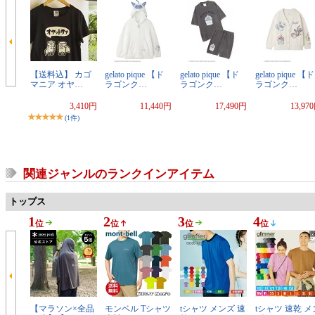
【送料込】 カゴ
gelato pique 【ド
gelato pique 【ド
gelato pique 【ド
マニア オヤ…
ラゴンク…
ラゴンク…
ラゴンク…
3,410円
11,440円
17,490円
13,97
(1件)
関連ジャンルのランクインアイテム
トップス
1
2
3
4
位
位
位
位
【マラソン×全品
モンベル Tシャツ
tシャツ メンズ 速
tシャツ 速乾 メ