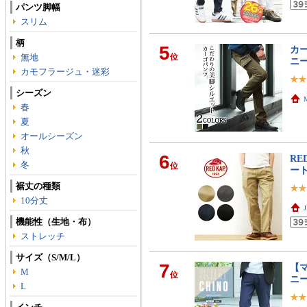
パンツ脚幅
スリム
柄
5
カー
無地
位
ニ
カモフラージュ・迷彩
シーズン
春
夏
オールシーズン
秋
6
RE
冬
位
ート
裾丈の種類
10分丈
機能性（生地・布）
ストレッチ
サイズ（S/M/L）
7
【マ
M
位
ニ
L