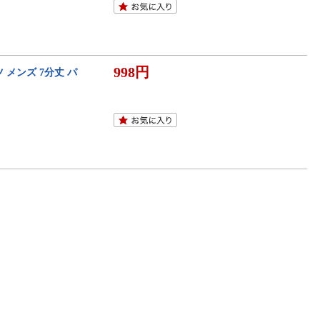
998円
メンズ 7分丈 パ