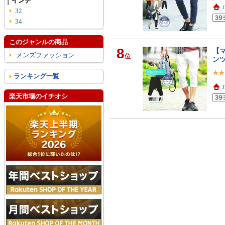
インチ
32
34
このジャンルの商品
8
【マ
メンズファッション
位
ン
ランキング一覧
楽天市場のイチオシ