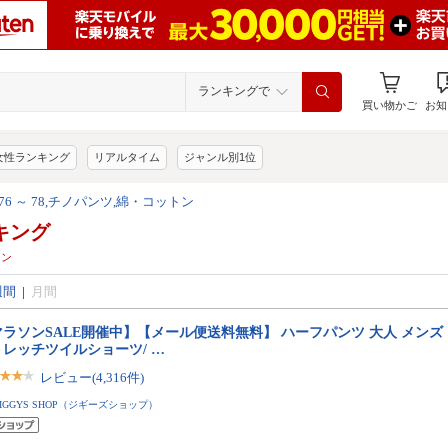
ランキングで
買い物かご
お知
女性ランキング
リアルタイム
ジャンル別1位
80,76 ～ 78,チノパンツ,綿・コットン
キング
トン
週間
|
月間
ラソンSALE開催中】【メール便送料無料】 ハーフパンツ 大人 メンズ 
トレッチツイルショーツ/ …
レビュー(4,316件)
JIGGYS SHOP（ジギーズショップ）