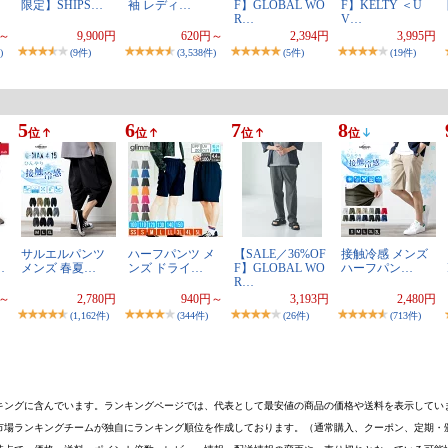
限定】SHIPS…
袖 レディ…
F】GLOBAL WO
F】KELTY ＜U
R…
V…
円～
9,900円
620円～
2,394円
3,995円
)
(9件)
(3,538件)
(5件)
(19件)
5
6
7
8
位
位
位
位
サルエルパンツ
ハーフパンツ メ
【SALE／36%OF
接触冷感 メンズ
…
メンズ 春夏…
ンズ ドライ…
F】GLOBAL WO
ハーフパン…
R…
円～
2,780円
940円～
3,193円
2,480円
(1,162件)
(344件)
(26件)
(713件)
キングに含んでいます。ランキングページでは、代表として最安値の商品の価格や送料を表示してい
市場ランキングチームが独自にランキング順位を作成しております。（通常購入、クーポン、定期・