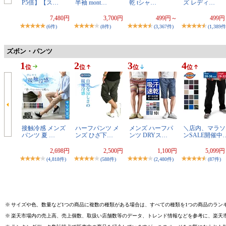
P5倍】【ス…
半袖 mont…
乾 tシャ…
ズ レディ…
7,480円
3,700円
499円～
499
(6件)
(8件)
(3,367件)
(1,389件
ズボン・パンツ
1
2
3
4
位
位
位
位
接触冷感 メンズ
ハーフパンツ メ
メンズ ハーフパ
＼店内、マラソ
パンツ 夏 …
ンズ ひざ下…
ンツ DRYス…
ンSALE開催中
2,698円
2,500円
1,100円
5,099
(4,818件)
(588件)
(2,480件)
(87件)
※
サイズや色、数量など1つの商品に複数の種類がある場合は、すべての種類を1つの商品のラン
※
楽天市場内の売上高、売上個数、取扱い店舗数等のデータ、トレンド情報などを参考に、楽天