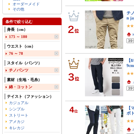
オーダーメイド
その他
チノ
n 
条件で絞り込む
身長（cm）
175 ～ 180
ウエスト（cm）
76 ～ 78
【8
スタイル（パンツ）
9c
チノパンツ
素材（生地・毛糸）
綿・コットン
テイスト（ファッション）
カジュアル
4
【
シンプル
位
ボト
ストリート
アメカジ
キレカジ