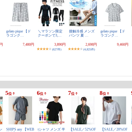
gelato pique 【ド
＼マラソン限定
接触冷感 メンズ
gelato pique 【ド
ラゴンク…
クーポンで3,…
パンツ 夏 …
ラゴンク…
0円
7,480円
3,890円
2,698円
9,460円
(627件)
(4,825件)
5
6
7
8
位
位
位
位
ン
SHIPS any 【WEB
tシャツ メンズ 半
【SALE／52%OF
【SALE／20%OF