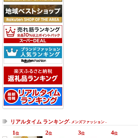
リアルタイム ランキング
- メンズファッション -
1
2
3
4
位
位
位
位