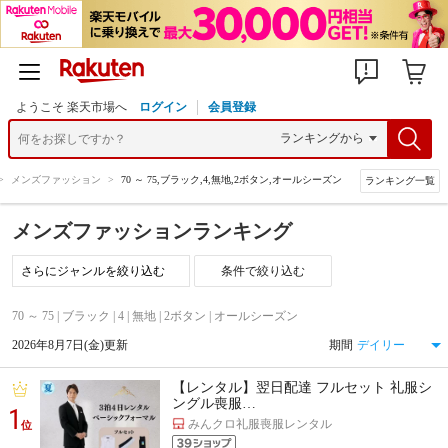
ようこそ 楽天市場へ
ログイン
会員登録
>
メンズファッション
>
70 ～ 75,ブラック,4,無地,2ボタン,オールシーズン
ランキング一覧
メンズファッションランキング
条件で絞り込む
70 ～ 75 | ブラック | 4 | 無地 | 2ボタン | オールシーズン
2026年8月7日(金)更新
期間
【レンタル】翌日配達 フルセット 礼服シ
ングル喪服…
1
みんクロ礼服喪服レンタル
位