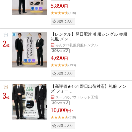
5,890
円
(218)
【レンタル】翌日配達 礼服シングル 喪服
礼服 メン…
2
みんクロ礼服喪服レンタル
位
4,690
円
(193)
【高評価★4.64 即日出荷対応】礼服 メン
ズ フォー…
3
スーツのアウトレット工場
位
10,800
円～
(318)