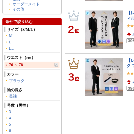
オーダーメイド
その他
【レ
マル
条件で絞り込む
サイズ（S/M/L）
M
L
LL
ウエスト（cm）
【レ
76 ～ 78
ク 
カラー
ブラック
袖の長さ
長袖
号数（男性）
3
4
5
6