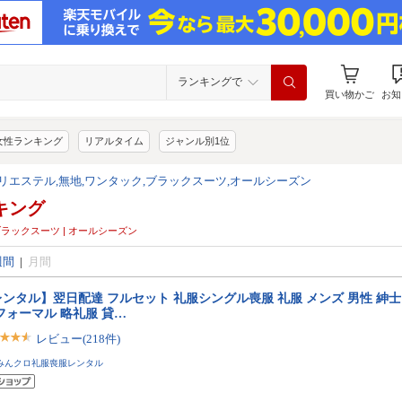
ランキングで
買い物かご
お知
女性ランキング
リアルタイム
ジャンル別1位
8,ポリエステル,無地,ワンタック,ブラックスーツ,オールシーズン
キング
 | ブラックスーツ | オールシーズン
週間
|
月間
ンタル】翌日配達 フルセット 礼服シングル喪服 礼服 メンズ 男性 紳士
フォーマル 略礼服 貸…
レビュー(218件)
みんクロ礼服喪服レンタル