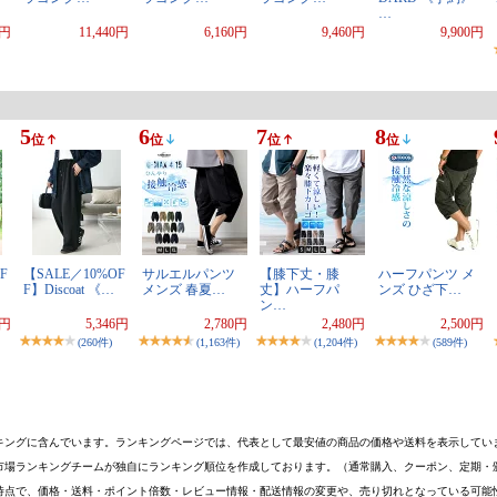
…
0円
11,440円
6,160円
9,460円
9,900円
5
6
7
8
位
位
位
位
F
【SALE／10%OF
サルエルパンツ
【膝下丈・膝
ハーフパンツ メ
F】Discoat 《…
メンズ 春夏…
丈】ハーフパ
ンズ ひざ下…
ン…
0円
5,346円
2,780円
2,480円
2,500円
(260件)
(1,163件)
(1,204件)
(589件)
キングに含んでいます。ランキングページでは、代表として最安値の商品の価格や送料を表示してい
市場ランキングチームが独自にランキング順位を作成しております。（通常購入、クーポン、定期・
時点で、価格・送料・ポイント倍数・レビュー情報・配送情報の変更や、売り切れとなっている可能