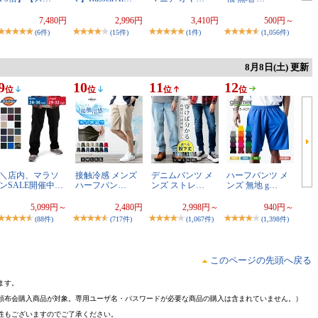
7,480円
2,996円
3,410円
500円～
(6件)
(15件)
(1件)
(1,056件)
8月8日(土) 更新
9
10
11
12
位
位
位
位
＼店内、マラソ
接触冷感 メンズ
デニムパンツ メ
ハーフパンツ メ
ンSALE開催中…
ハーフパン…
ンズ ストレ…
ンズ 無地 g…
5,099円～
2,480円
2,998円～
940円～
(88件)
(717件)
(1,067件)
(1,398件)
このページの先頭へ戻る
ます。
頒布会購入商品が対象。専用ユーザ名・パスワードが必要な商品の購入は含まれていません。）
性もございますのでご了承ください。