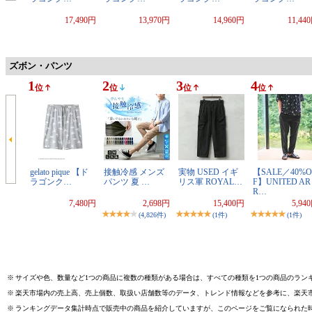
17,490円
13,970円
14,960円
11,44
ズボン・パンツ
1
2
3
4
位
位
位
位
gelato pique 【ド
接触冷感 メンズ
実物 USED イギ
【SALE／40%O
ラゴンク…
パンツ 夏 …
リス軍 ROYAL…
F】UNITED AR
R…
7,480円
2,698円
15,400円
5,94
(4,826件)
(1件)
(1件)
※
サイズや色、数量など1つの商品に複数の種類がある場合は、すべての種類を1つの商品のラン
※
楽天市場内の売上高、売上個数、取扱い店舗数等のデータ、トレンド情報などを参考に、楽天
※
ランキングデータ集計時点で販売中の商品を紹介していますが、このページをご覧になられた