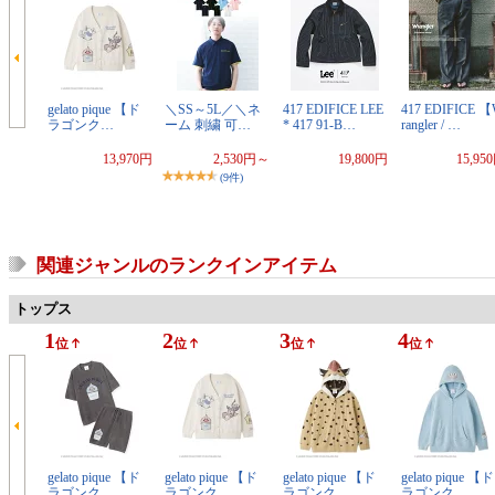
gelato pique 【ド
＼SS～5L／＼ネ
417 EDIFICE LEE
417 EDIFICE 
ラゴンク…
ーム 刺繍 可…
* 417 91-B…
rangler / …
13,970円
2,530円～
19,800円
15,95
(9件)
関連ジャンルのランクインアイテム
トップス
1
2
3
4
位
位
位
位
gelato pique 【ド
gelato pique 【ド
gelato pique 【ド
gelato pique 【ド
ラゴンク…
ラゴンク…
ラゴンク…
ラゴンク…