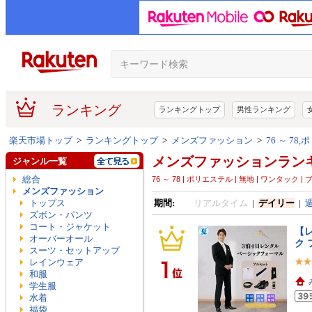
ランキング
ランキングトップ
男性ランキング
楽天市場トップ
>
ランキングトップ
>
メンズファッション
>
76 ～ 7
メンズファッションラン
ジャンル一覧
総合
76 ～ 78 | ポリエステル | 無地 | ワンタック
メンズファッション
トップス
期間:
リアルタイム
|
デイリー
|
ズボン・パンツ
コート・ジャケット
【レ
オーバーオール
ク 
スーツ・セットアップ
レインウェア
和服
学生服
水着
福袋