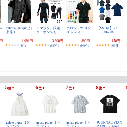
【W
antiqua [antiqua] 汗
＼マラソン限定
ポロシャツ メン
【SS~6L】 バー
上等 T…
クーポンで3,…
ズ レディー…
トル 667 半…
0円
1,991円
3,890円
899円～
1,150円～
(1件)
(627件)
(901件)
(285件)
5
6
7
8
位
位
位
位
gelato pique 【ド
gelato pique 【ド
gelato pique 【ド
JOURNAL STAN
ラゴンク…
ラゴンク…
ラゴンク…
DARD 《予約》