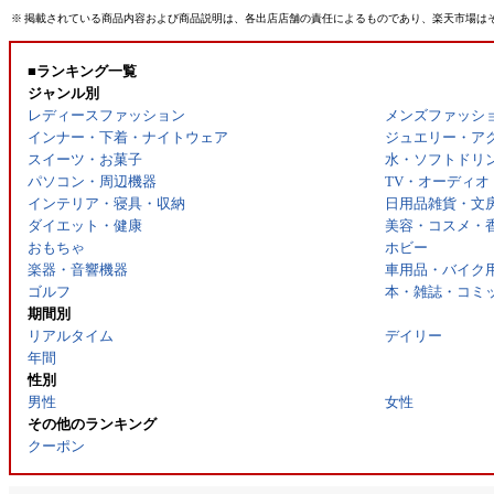
※
掲載されている商品内容および商品説明は、各出店店舗の責任によるものであり、楽天市場は
■ランキング一覧
ジャンル別
レディースファッション
メンズファッシ
インナー・下着・ナイトウェア
ジュエリー・ア
スイーツ・お菓子
水・ソフトドリ
パソコン・周辺機器
TV・オーディオ
インテリア・寝具・収納
日用品雑貨・文
ダイエット・健康
美容・コスメ・
おもちゃ
ホビー
楽器・音響機器
車用品・バイク
ゴルフ
本・雑誌・コミ
期間別
リアルタイム
デイリー
年間
性別
男性
女性
その他のランキング
クーポン