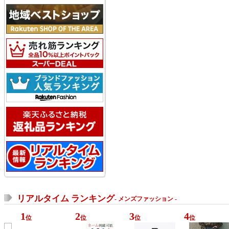
リアルタイム ランキング
- メンズファッション -
1
2
3
4
位
位
位
位