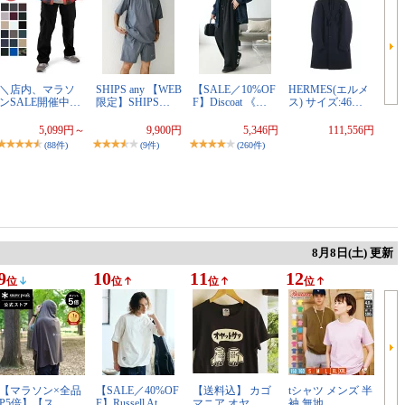
＼店内、マラソ
SHIPS any 【WEB
【SALE／10%OF
HERMES(エルメ
ンSALE開催中…
限定】SHIPS…
F】Discoat 《…
ス) サイズ:46…
5,099円～
9,900円
5,346円
111,556円
(88件)
(9件)
(260件)
8月8日(土) 更新
9
10
11
12
位
位
位
位
【マラソン×全品
【SALE／40%OF
【送料込】 カゴ
tシャツ メンズ 半
P5倍】【ス…
F】Russell At…
マニア オヤ…
袖 無地 …