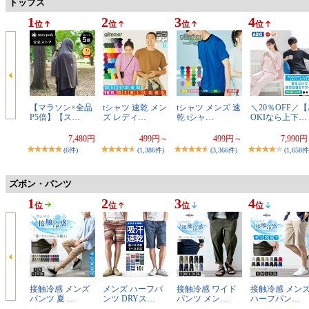
トップス
1
2
3
4
位
位
位
位
【マラソン×全品
tシャツ 速乾 メン
tシャツ メンズ 速
＼20％OFF／【
P5倍】【ス…
ズ レディ…
乾 tシャ…
OKIなら上下…
7,480円
499円～
499円～
7,990
(6件)
(1,386件)
(3,366件)
(1,658件
ズボン・パンツ
1
2
3
4
位
位
位
位
接触冷感 メンズ
メンズ ハーフパ
接触冷感 ワイド
接触冷感 メン
パンツ 夏 …
ンツ DRYス…
パンツ メン…
ハーフパン…