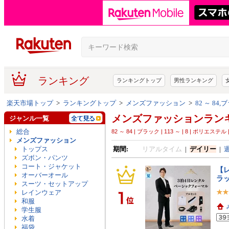
ランキング
ランキングトップ
男性ランキング
楽天市場トップ
>
ランキングトップ
>
メンズファッション
>
82 ～ 8
メンズファッションラン
ジャンル一覧
総合
82 ～ 84 | ブラック | 113 ～ | 8 | ポリ
メンズファッション
トップス
期間:
リアルタイム
|
デイリー
|
ズボン・パンツ
コート・ジャケット
【レ
オーバーオール
ラ
スーツ・セットアップ
レインウェア
和服
学生服
水着
福袋