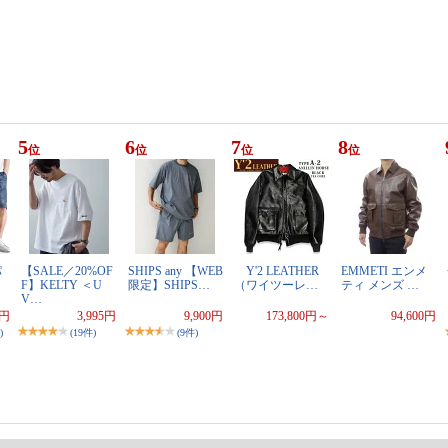
5
6
7
8
位
位
位
位
パ
【SALE／20%OF
SHIPS any 【WEB
Y'2 LEATHER
EMMETI エンメ
F】KELTY ＜U
限定】SHIPS…
（ワイツーレ…
ティ メンズ …
V…
0円
3,995円
9,900円
173,800円～
94,600円
)
(19件)
(9件)