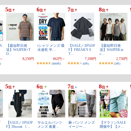
5
6
7
8
位
位
位
位
A
【最短即日発
tシャツ メンズ 吸
【SALE／20%OF
【最短即日発
送】WAIPER×T
水速乾 半…
F】FREAK'S S
送】WAIPER.in
O…
T…
c…
円～
8,250円
662円～
7,198円
2,750円
)
(900件)
(6件)
(3件)
5
6
7
8
位
位
位
位
ズ
【SALE／10%OF
サルエルパンツ
麻 パンツ メンズ
【マラソンSALE
F】Discoat 《…
メンズ 春夏…
イージー…
開催中】【メ…