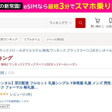
ランキングで
買い物かご
お知
女性ランキング
リアルタイム
ジャンル別1位
4,ブラック,113 ～,8,ポリエステル,無地,ワンタック,ブラックスーツ,2ボタン,オ
キング
エステル | 無地 | ワンタック | ブラックスーツ | 2ボタン | オールシーズン
週間
|
月間
ンタル】翌日配達 フルセット 礼服シングル Y体喪服 礼服 メンズ 男性 
ック フォーマル 略礼服…
レビュー(13件)
みんクロ礼服喪服レンタル