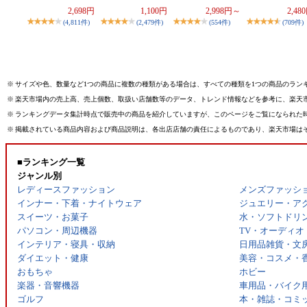
2,698円
1,100円
2,998円～
2,48
(4,811件)
(2,479件)
(554件)
(709件)
※
サイズや色、数量など1つの商品に複数の種類がある場合は、すべての種類を1つの商品のラン
※
楽天市場内の売上高、売上個数、取扱い店舗数等のデータ、トレンド情報などを参考に、楽天
※
ランキングデータ集計時点で販売中の商品を紹介していますが、このページをご覧になられた
※
掲載されている商品内容および商品説明は、各出店店舗の責任によるものであり、楽天市場は
■ランキング一覧
ジャンル別
レディースファッション
メンズファッシ
インナー・下着・ナイトウェア
ジュエリー・ア
スイーツ・お菓子
水・ソフトドリ
パソコン・周辺機器
TV・オーディオ
インテリア・寝具・収納
日用品雑貨・文
ダイエット・健康
美容・コスメ・
おもちゃ
ホビー
楽器・音響機器
車用品・バイク
ゴルフ
本・雑誌・コミ