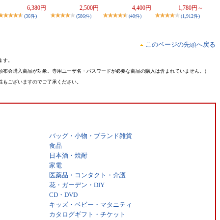
6,380円
2,500円
4,400円
1,780円～
(36件)
(586件)
(40件)
(1,912件)
このページの先頭へ戻る
ます。
頒布会購入商品が対象。専用ユーザ名・パスワードが必要な商品の購入は含まれていません。）
性もございますのでご了承ください。
バッグ・小物・ブランド雑貨
食品
日本酒・焼酎
家電
医薬品・コンタクト・介護
花・ガーデン・DIY
CD・DVD
キッズ・ベビー・マタニティ
カタログギフト・チケット