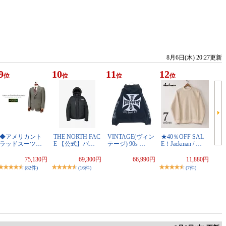
8月6日(木) 20:27更新
9
10
11
12
位
位
位
位
◆アメリカント
THE NORTH FAC
VINTAGE(ヴィン
★40％OFF SAL
ラッドスーツ…
E 【公式】バ…
テージ) 90s …
E！Jackman / …
75,130円
69,300円
66,990円
11,880円
(82件)
(16件)
(7件)