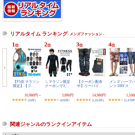
リアルタイム ランキング
- メンズファッション -
1
2
3
4
位
位
位
位
【P5倍 マラソン
＼マラソン限定
【クーポン配布
メンズ ハーフ
限定】【フ…
クーポンで3,…
中】リーバイ…
ンツ DRYス…
10,980円～
3,890円
14,980円
1,10
(19件)
(626件)
(1,813件)
(2,479件
関連ジャンルのランクインアイテム