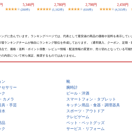
0円
5,346円
2,780円
2,798円
2,450円
(260件)
(1,162件)
(616件)
(4,315件)
キングに含んでいます。ランキングページでは、代表として最安値の商品の価格や送料を表示してい
市場ランキングチームが独自にランキング順位を作成しております。（通常購入、クーポン、定期・
時点で、価格・送料・ポイント倍数・レビュー情報・配送情報の変更や、売り切れとなっている可能
その内容について何ら保証、推奨するものではありません。
ョン
靴
クセサリー
腕時計
ンク
ビール・洋酒
・カメラ
スマートフォン・タブレット
房具・手芸
キッチン用品・食器・調理器具
香水
スポーツ・アウトドア
テレビゲーム
用品
ペット・ペットグッズ
ック
サービス・リフォーム