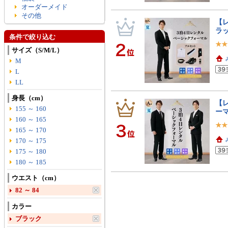
オーダーメイド
その他
【レ
ラッ
条件で絞り込む
サイズ（S/M/L）
M
L
LL
身長（cm）
【レ
155 ～ 160
ーマ
160 ～ 165
165 ～ 170
170 ～ 175
175 ～ 180
180 ～ 185
ウエスト（cm）
82 ～ 84
カラー
ブラック