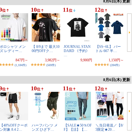
8月6日(木) 更新
9
10
11
12
位
位
位
位
ポロシャツ メン
【 8/9まで 最大10
JOURNAL STAN
【SS~6L】 バー
ズ レディー…
00円OFFク…
DARD 《予約》
トル 667 半…
…
847円～
3,982円～
9,900円
1,150円～
(1,184件)
(569件)
(284件)
8月6日(木) 更新
9
10
11
12
位
位
位
位
【40%OFFクーポ
ハーフパンツ メ
【SALE★50％OF
＼当日発送／【8/
ン対象 8.4 2…
ンズ ひざ下…
F】【涼】【…
5限定★20…