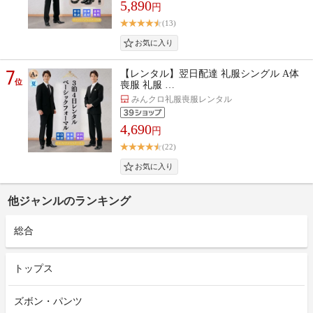
5,890
円
(13)
7
【レンタル】翌日配達 礼服シングル A体
位
喪服 礼服 …
みんクロ礼服喪服レンタル
4,690
円
(22)
他ジャンルのランキング
総合
トップス
ズボン・パンツ