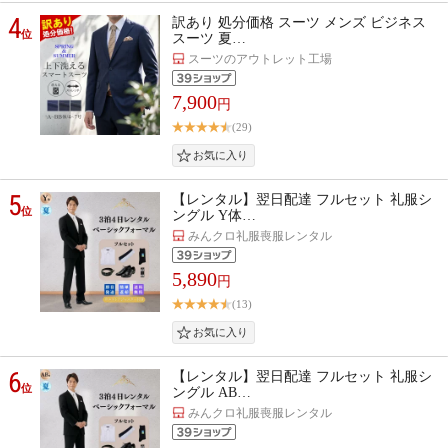
4
訳あり 処分価格 スーツ メンズ ビジネス
位
スーツ 夏…
スーツのアウトレット工場
7,900
円
(29)
5
【レンタル】翌日配達 フルセット 礼服シ
位
ングル Y体…
みんクロ礼服喪服レンタル
5,890
円
(13)
6
【レンタル】翌日配達 フルセット 礼服シ
位
ングル AB…
みんクロ礼服喪服レンタル