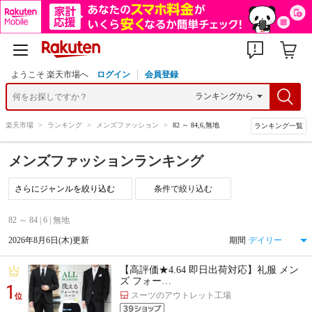
ようこそ 楽天市場へ
ログイン
会員登録
楽天市場
>
ランキング
>
メンズファッション
>
82 ～ 84,6,無地
ランキング一覧
メンズファッションランキング
条件で絞り込む
82 ～ 84 | 6 | 無地
2026年8月6日(木)更新
期間
【高評価★4.64 即日出荷対応】礼服 メン
ズ フォー…
1
スーツのアウトレット工場
位