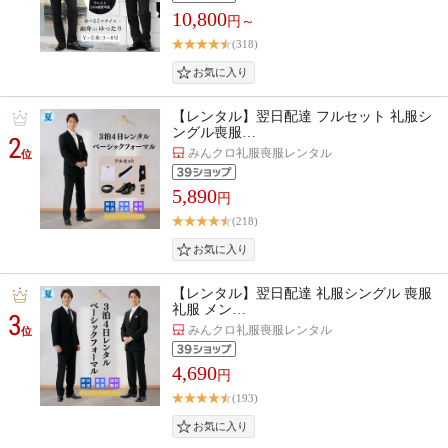
10,800
円～
(318)
【レンタル】翌日配達 フルセット 礼服シ
ングル喪服…
2
みんクロ礼服喪服レンタル
位
5,890
円
(218)
【レンタル】翌日配達 礼服シングル 喪服
礼服 メン…
3
みんクロ礼服喪服レンタル
位
4,690
円
(193)