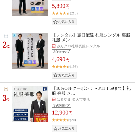
5,890
円
(218)
【レンタル】翌日配達 礼服シングル 喪服
礼服 メン…
2
みんクロ礼服喪服レンタル
位
4,690
円
(193)
【10％OFFクーポン：〜8/11 1:59まで】礼
服 喪服 メ…
3
はるやま 楽天市場店
位
12,900
円
(20)