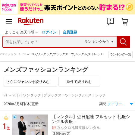
ようこそ 楽天市場へ
ログイン
会員登録
ファッション
>
91 ～ 93,7,ワンタック,ブラックスーツ,シングル,ストレッチ
ランキング一覧
メンズファッションランキング
条件で絞り込む
91 ～ 93 | 7 | ワンタック | ブラックスーツ | シングル | ストレッチ
2026年8月6日(木)更新
期間
【レンタル】翌日配達 フルセット 礼服シ
ングル喪服…
1
みんクロ礼服喪服レンタル
位