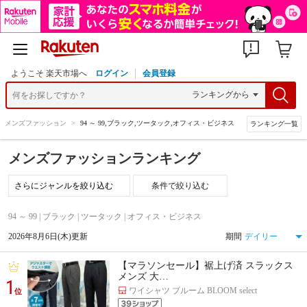
ようこそ 楽天市場へ
ログイン
会員登録
>
メンズファッション
>
94 ～ 99,ブラック,ツータック,オフィス・ビジネス
ランキング一覧
メンズファッションランキング
条件で絞り込む
94 ～ 99 | ブラック | ツータック | オフィス・ビジネス
2026年8月6日(木)更新
期間
【マラソンセール】裾上げ済 スラックス
メンズ 大…
1
ワイシャツ ブルーム BLOOM select
位