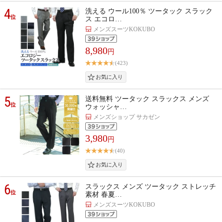
4
洗える ウール100％ ツータック スラック
位
ス エコロ…
メンズスーツKOKUBO
8,980
円
(423)
5
送料無料 ツータック スラックス メンズ
位
ウォッシャ…
メンズショップ サカゼン
3,980
円
(40)
6
スラックス メンズ ツータック ストレッチ
位
素材 春夏…
メンズスーツKOKUBO