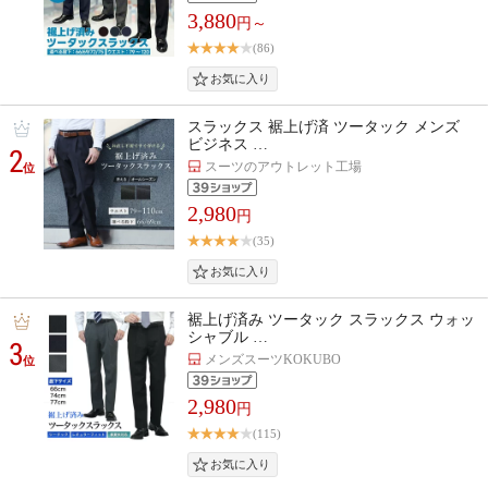
3,880
円～
(86)
スラックス 裾上げ済 ツータック メンズ
ビジネス …
2
スーツのアウトレット工場
位
2,980
円
(35)
裾上げ済み ツータック スラックス ウォッ
シャブル …
3
メンズスーツKOKUBO
位
2,980
円
(115)