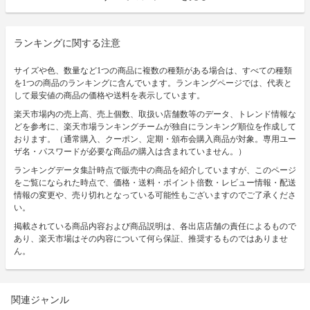
ランキングに関する注意
サイズや色、数量など1つの商品に複数の種類がある場合は、すべての種類
を1つの商品のランキングに含んでいます。ランキングページでは、代表と
して最安値の商品の価格や送料を表示しています。
楽天市場内の売上高、売上個数、取扱い店舗数等のデータ、トレンド情報な
どを参考に、楽天市場ランキングチームが独自にランキング順位を作成して
おります。（通常購入、クーポン、定期・頒布会購入商品が対象。専用ユー
ザ名・パスワードが必要な商品の購入は含まれていません。）
ランキングデータ集計時点で販売中の商品を紹介していますが、このページ
をご覧になられた時点で、価格・送料・ポイント倍数・レビュー情報・配送
情報の変更や、売り切れとなっている可能性もございますのでご了承くださ
い。
掲載されている商品内容および商品説明は、各出店店舗の責任によるもので
あり、楽天市場はその内容について何ら保証、推奨するものではありませ
ん。
関連ジャンル