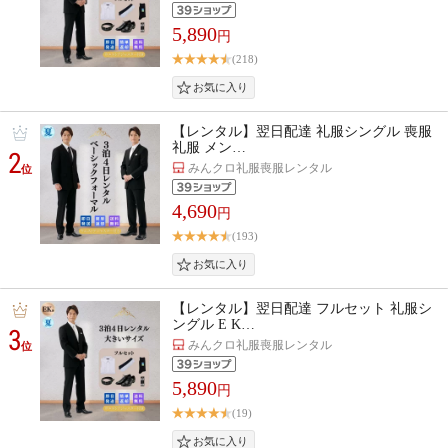
5,890
円
(218)
【レンタル】翌日配達 礼服シングル 喪服
礼服 メン…
2
みんクロ礼服喪服レンタル
位
4,690
円
(193)
【レンタル】翌日配達 フルセット 礼服シ
ングル E K…
3
みんクロ礼服喪服レンタル
位
5,890
円
(19)