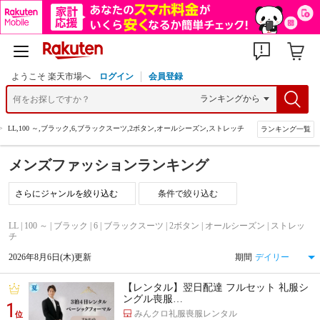
ようこそ 楽天市場へ
ログイン
会員登録
>
LL,100 ～,ブラック,6,ブラックスーツ,2ボタン,オールシーズン,ストレッチ
ランキング一覧
メンズファッションランキング
条件で絞り込む
LL | 100 ～ | ブラック | 6 | ブラックスーツ | 2ボタン | オールシーズン | ストレッ
チ
2026年8月6日(木)更新
期間
【レンタル】翌日配達 フルセット 礼服シ
ングル喪服…
1
みんクロ礼服喪服レンタル
位