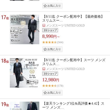
17
【8/11迄 クーポン配布中】【最終価格】
位
スリムスー…
メンズスーツ UNITED GOLD
8,990
円～
(564)
18
【8/11迄 クーポン配布中】スーツ メンズ
位
スリムス…
メンズスーツ UNITED GOLD
12,980
円
(178)
19
【楽天ランキング1位&高評価★4.42】ス
位
ーツ メンズ…