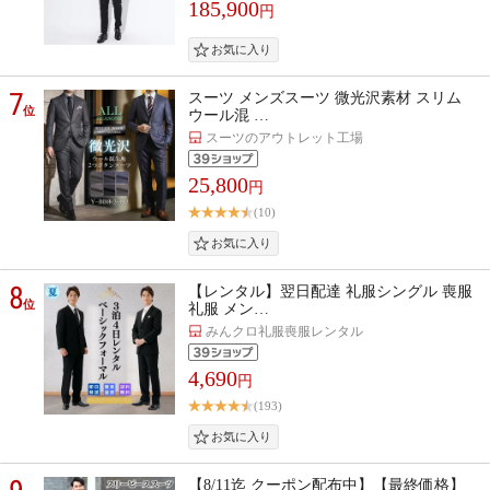
185,900
円
7
スーツ メンズスーツ 微光沢素材 スリム
位
ウール混 …
スーツのアウトレット工場
25,800
円
(10)
8
【レンタル】翌日配達 礼服シングル 喪服
位
礼服 メン…
みんクロ礼服喪服レンタル
4,690
円
(193)
【8/11迄 クーポン配布中】【最終価格】