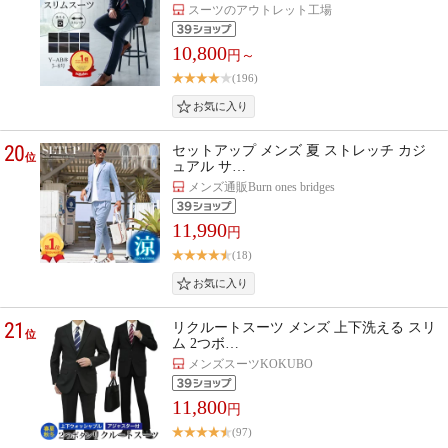
スーツのアウトレット工場
10,800
円～
(196)
20
セットアップ メンズ 夏 ストレッチ カジ
位
ュアル サ…
メンズ通販Burn ones bridges
11,990
円
(18)
21
リクルートスーツ メンズ 上下洗える スリ
位
ム 2つボ…
メンズスーツKOKUBO
11,800
円
(97)