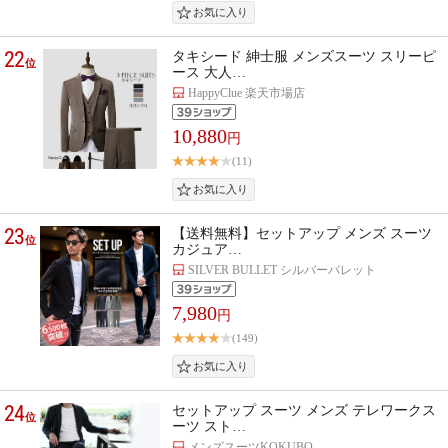
22
タキシード 紳士服 メンズスーツ スリーピ
位
ース 大人…
HappyClue 楽天市場店
10,880
円
(11)
23
【送料無料】セットアップ メンズ スーツ
位
カジュア…
SILVER BULLET シルバーバレット
7,980
円
(149)
24
セットアップ スーツ メンズ テレワークス
位
ーツ スト…
メンズスーツKOKUBO