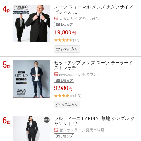
4
スーツ フォーマル メンズ 大きいサイズ
位
ビジネス …
大きいサイズのサカゼン
19,800
円
(17)
5
セットアップ メンズ スーツ テーラード
位
ストレッチ…
revotown （レボタウン）
9,980
円
(413)
6
ラルディーニ LARDINI 無地 シングル ジ
位
ャケット ワ…
ゼンオンライン楽天市場店