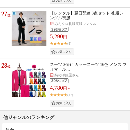
27
【レンタル】翌日配達 3点セット 礼服シ
位
ングル喪服 …
みんクロ礼服喪服レンタル
5,290
円
(8)
28
スーツ 2個釦 カラースーツ 16色 メンズ フ
位
ォマール…
純の洋服屋さん
4,780
円～
(17)
他ジャンルのランキング
総合