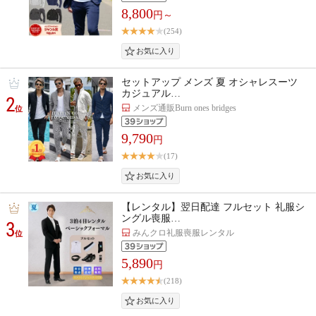
8,800
円～
(254)
セットアップ メンズ 夏 オシャレスーツ
カジュアル…
2
メンズ通販Burn ones bridges
位
9,790
円
(17)
【レンタル】翌日配達 フルセット 礼服シ
ングル喪服…
3
みんクロ礼服喪服レンタル
位
5,890
円
(218)