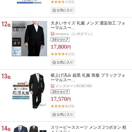
(52)
12
大きいサイズ 礼服 メンズ 濃染加工 フォ
位
ーマルスー…
revotown （レボタウン）
17,800
円
(12)
13
裾上げ済み 超黒 礼服 喪服 ブラックフォ
位
ーマルスー…
メンズスーツKOKUBO
17,570
円
(33)
14
スリーピーススーツ メンズ 2つボタン 程
位