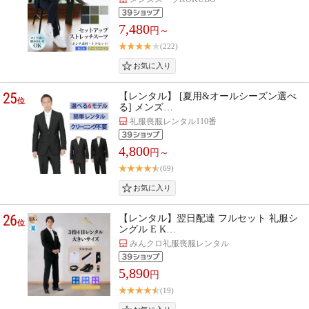
7,480
円～
(222)
25
【レンタル】 [夏用&オールシーズン選べ
位
る] メンズ…
礼服喪服レンタル110番
4,800
円～
(69)
26
【レンタル】翌日配達 フルセット 礼服シ
位
ングル E K…
みんクロ礼服喪服レンタル
5,890
円
(19)