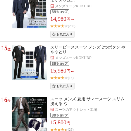
よくスリム…
メンズスーツKOKUBO
14,980
円～
(230)
15
スリーピーススーツ メンズ 2つボタン や
位
やゆとり …
メンズスーツKOKUBO
15,980
円～
(14)
16
スーツ メンズ 夏用 サマースーツ スリム
位
洗える ウ…
スーツのアウトレット工場
15,800
円
(26)