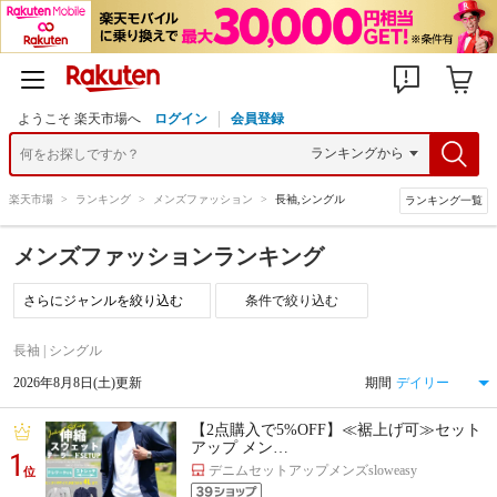
ようこそ 楽天市場へ
ログイン
会員登録
楽天市場
>
ランキング
>
メンズファッション
>
長袖,シングル
ランキング一覧
メンズファッションランキング
条件で絞り込む
長袖 | シングル
2026年8月8日(土)更新
期間
【2点購入で5%OFF】≪裾上げ可≫セット
アップ メン…
1
デニムセットアップメンズsloweasy
位