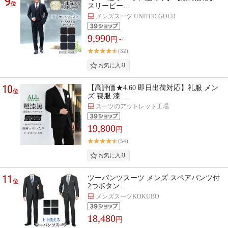
9
位
スリーピー…
メンズスーツ UNITED GOLD
9,990
円～
(32)
10
【高評価★4.60 即日出荷対応】礼服 メン
位
ズ 喪服 漆…
スーツのアウトレット工場
19,800
円
(54)
11
ツーパンツスーツ メンズ スペアパンツ付
位
2つボタン…
メンズスーツKOKUBO
18,480
円