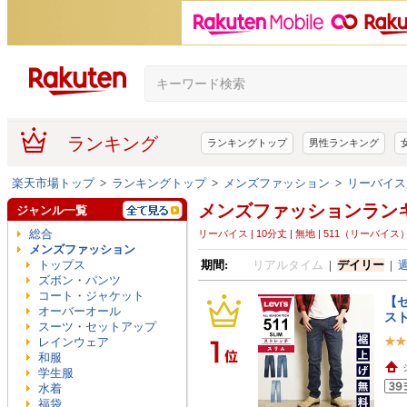
ランキング
ランキングトップ
男性ランキング
楽天市場トップ
>
ランキングトップ
>
メンズファッション
>
リーバイス,
メンズファッションラン
ジャンル一覧
総合
リーバイス | 10分丈 | 無地 | 511（リーバイス
メンズファッション
トップス
期間:
リアルタイム
|
デイリー
|
ズボン・パンツ
コート・ジャケット
【セ
オーバーオール
ス
スーツ・セットアップ
レインウェア
和服
学生服
水着
福袋