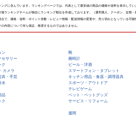
キングに含んでいます。ランキングページでは、代表として最安値の商品の価格や送料を表示してい
市場ランキングチームが独自にランキング順位を作成しております。（通常購入、クーポン、定期・
時点で、価格・送料・ポイント倍数・レビュー情報・配送情報の変更や、売り切れとなっている可能
その内容について何ら保証、推奨するものではありません。
ョン
靴
クセサリー
腕時計
ンク
ビール・洋酒
・カメラ
スマートフォン・タブレット
房具・手芸
キッチン用品・食器・調理器具
香水
スポーツ・アウトドア
テレビゲーム
用品
ペット・ペットグッズ
ック
サービス・リフォーム
週間