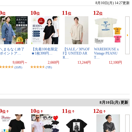
8月10日(月) 14:27更新
9
10
11
12
位
位
位
位
＼まもなく終了
【先着100名限定
【SALE／30%OF
WAREHOUSE x
ポイントア…
★1枚399円…
F】UNITED AR
Vintage PEANU
R…
T…
9,680円～
2,660円
13,244円
12,100円
(35件)
(7件)
8月10日(月) 更新
9
10
11
12
位
位
位
位