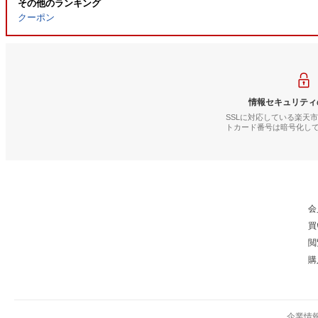
その他のランキング
クーポン
情報セキュリティ
SSLに対応している楽天
トカード番号は暗号化し
会
買
閲
購
企業情