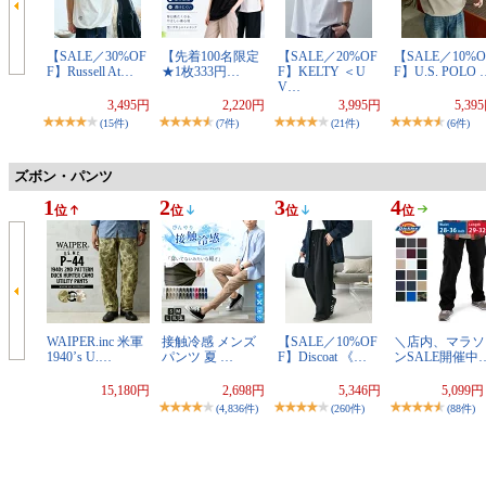
【SALE／30%OF
【先着100名限定
【SALE／20%OF
【SALE／10%O
F】Russell At…
★1枚333円…
F】KELTY ＜U
F】U.S. POLO 
V…
3,495円
2,220円
3,995円
5,39
(15件)
(7件)
(21件)
(6件)
ズボン・パンツ
1
2
3
4
位
位
位
位
WAIPER.inc 米軍
接触冷感 メンズ
【SALE／10%OF
＼店内、マラソ
1940’s U.…
パンツ 夏 …
F】Discoat 《…
ンSALE開催中
15,180円
2,698円
5,346円
5,099
(4,836件)
(260件)
(88件)