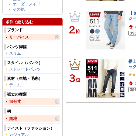
オーダーメイド
その他
【セ
ジ
条件で絞り込む
ブランド
リーバイス
パンツ脚幅
スリム
裾上
スタイル（パンツ）
ック
ストレートパンツ
素材（生地・毛糸）
デニム
裾丈の種類
10分丈
柄
無地
テイスト（ファッション）
カジュアル