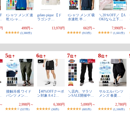
F
tシャツ メンズ 速
gelato pique 【ド
tシャツ メンズ 吸
＼20％OFF／【A
…
乾 tシャ…
ラゴンク…
水速乾 半…
OKIなら上下…
5円
499円～
13,970円
662円～
7,990円～
(3,380件)
(913件)
(1,661件)
5
6
7
8
位
位
位
位
接触冷感 ワイド
【40%OFFクーポ
＼店内、マラソ
サルエルパンツ
…
パンツ メン…
ン対象 8.4 2…
ンSALE開催中…
メンズ 春夏…
円～
2,998円～
6,380円
5,099円～
2,780円
(557件)
(36件)
(681件)
(1,166件)