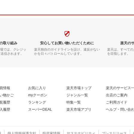
の取り組み
安心してお買い物いただくために
楽天の
市場では、クレジッ
楽天独自のガイドラインを設け、違反がない
楽天は、すべての
て送信されます。
かを日々パトロールしています。
を目指します。
員情報
お気に入り
楽天市場トップ
楽天のサービス
い物かご
myクーポン
ジャンル一覧
出店のご案内
覧履歴
ランキング
特集一覧
ご利用ガイド
入履歴
スーパーDEAL
楽天市場アプリ
ヘルプ・問い合
報
個人情報保護方針
投資家情報
サステナビリティ
プレスリリース