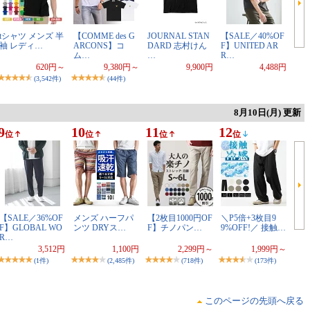
tシャツ メンズ 半
【COMME des G
JOURNAL STAN
【SALE／40%OF
袖 レディ…
ARCONS】コ
DARD 志村けん
F】UNITED AR
ム…
…
R…
620円～
9,380円～
9,900円
4,488円
(3,542件)
(44件)
8月10日(月) 更新
9
10
11
12
位
位
位
位
【SALE／36%OF
メンズ ハーフパ
【2枚目1000円OF
＼P5倍+3枚目9
F】GLOBAL WO
ンツ DRYス…
F】チノパン…
9%OFF!／ 接触…
R…
3,512円
1,100円
2,299円～
1,999円～
(1件)
(2,485件)
(718件)
(173件)
このページの先頭へ戻る