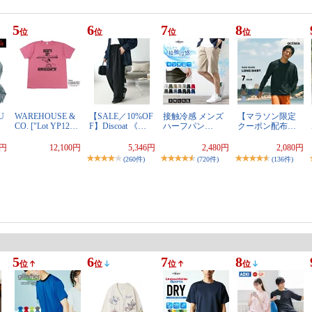
5
6
7
8
位
位
位
位
U
WAREHOUSE &
【SALE／10%OF
接触冷感 メンズ
【マラソン限定
…
CO. ["Lot YP12…
F】Discoat 《…
ハーフパン…
クーポン配布…
0円
12,100円
5,346円
2,480円
2,080円
(260件)
(720件)
(136件)
5
6
7
8
位
位
位
位