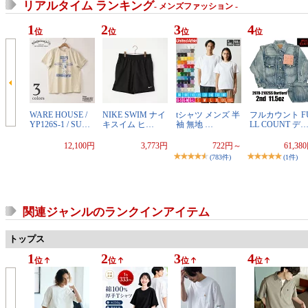
リアルタイム ランキング
- メンズファッション -
1
2
3
4
位
位
位
位
WARE HOUSE /
NIKE SWIM ナイ
tシャツ メンズ 半
フルカウント F
YP126S-1 / SU…
キスイム ヒ…
袖 無地 …
LL COUNT デ
12,100円
3,773円
722円～
61,38
(783件)
(1件)
関連ジャンルのランクインアイテム
トップス
1
2
3
4
位
位
位
位