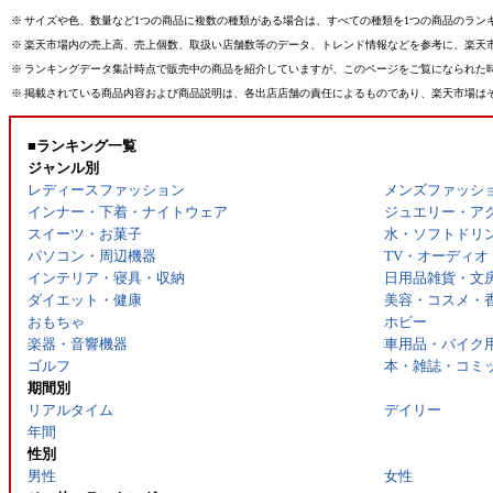
※
サイズや色、数量など1つの商品に複数の種類がある場合は、すべての種類を1つの商品のラン
※
楽天市場内の売上高、売上個数、取扱い店舗数等のデータ、トレンド情報などを参考に、楽天
※
ランキングデータ集計時点で販売中の商品を紹介していますが、このページをご覧になられた
※
掲載されている商品内容および商品説明は、各出店店舗の責任によるものであり、楽天市場は
■ランキング一覧
ジャンル別
レディースファッション
メンズファッシ
インナー・下着・ナイトウェア
ジュエリー・ア
スイーツ・お菓子
水・ソフトドリ
パソコン・周辺機器
TV・オーディオ
インテリア・寝具・収納
日用品雑貨・文
ダイエット・健康
美容・コスメ・
おもちゃ
ホビー
楽器・音響機器
車用品・バイク
ゴルフ
本・雑誌・コミ
期間別
リアルタイム
デイリー
年間
性別
男性
女性