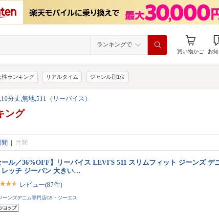
ランキングで
買い物かご
お知
女性ランキング
リアルタイム
ジャンル別1位
10分丈,無地,511（リーバイス）
キング
）
週間
|
月間
ール／36%OFF】リーバイス LEVI'S 511 スリムフィット ジーンズ 
トレッチ ジーパン 大きい…
レビュー(87件)
ジーンズデニム専門店GS・ジーエス