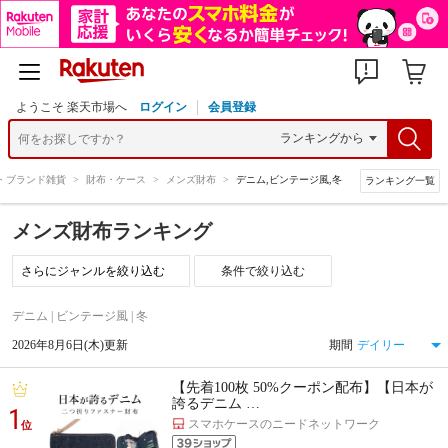
ようこそ 楽天市場へ
ログイン
会員登録
・ブランド雑貨
>
財布・ケース
>
メンズ財布
>
デニム,ビンテージ風,冬
ランキング一覧
メンズ財布ランキング
条件で絞り込む
デニム | ビンテージ風 | 冬
2026年8月6日(木)更新
期間
【先着100枚 50%クーポン配布】【日本が
誇るデニム …
1
スマホケースのニードネットワーク
位