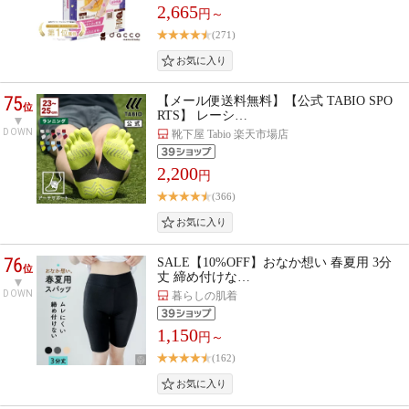
2,665
円～
(271)
75
【メール便送料無料】【公式 TABIO SPO
位
RTS】 レーシ…
DOWN
靴下屋 Tabio 楽天市場店
2,200
円
(366)
76
SALE【10%OFF】おなか想い 春夏用 3分
位
丈 締め付けな…
DOWN
暮らしの肌着
1,150
円～
(162)