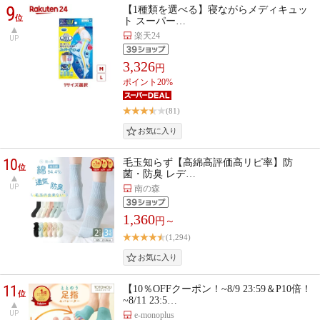
9
【1種類を選べる】寝ながらメディキュッ
位
ト スーパー…
楽天24
UP
3,326
円
ポイント20%
(81)
10
毛玉知らず【高綿高評価高リピ率】防
位
菌・防臭 レデ…
UP
南の森
1,360
円～
(1,294)
11
【10％OFFクーポン！~8/9 23:59＆P10倍！
位
~8/11 23:5…
UP
e-monoplus