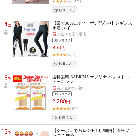
(2,421)
14
【最大30％OFFクーポン配布中】レギンス
位
水着 スイ…
UP
ホユキ楽天市場店
850
円
(53)
15
送料無料 SABRINA サブリナ パンスト ス
位
トッキング …
UP
美と健康の小話
2,280
円
(102)
16
【クーポンで25％OFF！1,260円】着圧ソ
位
ックス 医療…