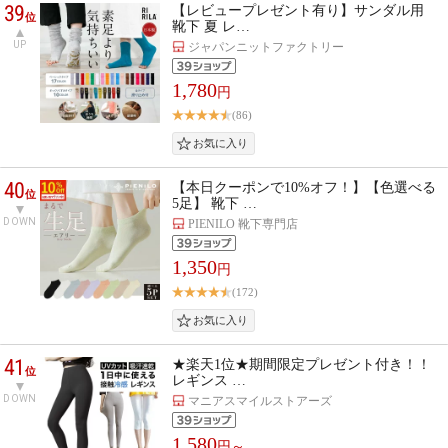
39
【レビュープレゼント有り】サンダル用
位
靴下 夏 レ…
UP
ジャパンニットファクトリー
1,780
円
(86)
40
【本日クーポンで10%オフ！】【色選べる
位
5足】 靴下 …
DOWN
PIENILO 靴下専門店
1,350
円
(172)
41
★楽天1位★期間限定プレゼント付き！！
位
レギンス …
DOWN
マニアスマイルストアーズ
1,580
円～