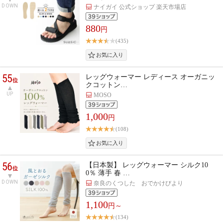
DOWN
ナイガイ 公式ショップ 楽天市場店
880
円
(435)
55
レッグウォーマー レディース オーガニッ
位
クコットン…
UP
MOSO
1,000
円
(108)
56
【日本製】 レッグウォーマー シルク10
位
0％ 薄手 春 …
DOWN
奈良のくつした おでかけびより
1,100
円～
(134)