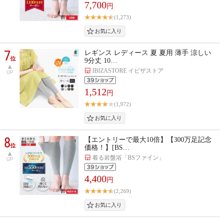
7,700
円
(1,273)
7
レギンス レディース 夏 夏用 薄手 涼しい
位
9分丈 10…
IBIZASTORE イビザストア
UP
1,512
円
(1,972)
8
【エントリーで最大10倍】【300万足記念
位
価格！】[BS…
着る岩盤浴「BSファイン」
UP
4,400
円
(2,269)