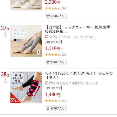
2,380
円
(292)
37
【日本製】 レッグウォーマー 夏用 薄手
位
接触冷感糸…
UP
奈良のくつした おでかけびより
1,110
円～
(62)
38
＼今だけP20倍／腸活 の 着圧 !! おんらぼ
位
【腸活ふ…
UP
温活 冷えとり五本指靴下 おんらぼ
1,480
円
(450)