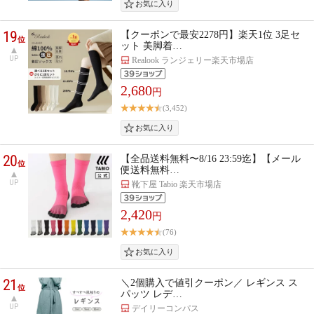
19
【クーポンで最安2278円】楽天1位 3足セ
位
ット 美脚着…
UP
Realook ランジェリー楽天市場店
2,680
円
(3,452)
20
【全品送料無料〜8/16 23:59迄】【メール
位
便送料無料…
UP
靴下屋 Tabio 楽天市場店
2,420
円
(76)
21
＼2個購入で値引クーポン／ レギンス ス
位
パッツ レデ…
UP
デイリーコンパス