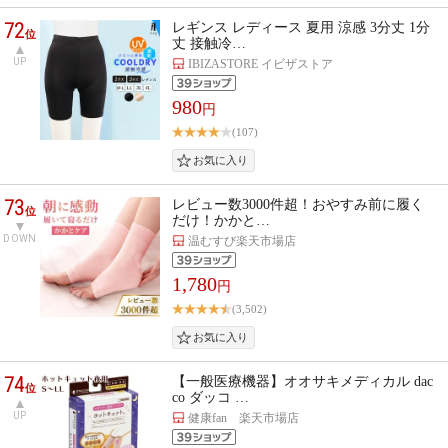
72
レギンス レディース 夏用 涼感 3分丈 1分
位
丈 接触冷…
UP
IBIZASTORE イビザストア
980
円
(107)
73
レビュー数3000件超！おやすみ前に履く
位
だけ！かかと…
DOWN
温むすび楽天市場店
1,780
円
(3,502)
74
【一般医療機器】オオサキメディカル dac
位
co ダッコ …
UP
健康fan 楽天市場店