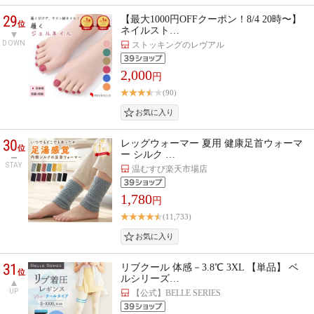
29
【最大1000円OFFクーポン！8/4 20時〜】
位
ネイルスト…
DOWN
ストッキングのレヴアル
2,000
円
(90)
30
レッグウォーマー 夏用 健康足首ウォーマ
位
ー シルク …
STAY
温むすび楽天市場店
1,780
円
(11,733)
31
リブクール 体感－3.8℃ 3XL 【単品】 ベ
位
ルシリーズ…
UP
【公式】BELLE SERIES