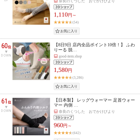
UP
奈良のくつした おでかけびより
1,110
円～
(54)
60
【8日9日 店内全品ポイント10倍！】 ふわ
位
りーる 脱…
DOWN
good-item.shop
1,580
円
(3,286)
61
【日本製】 レッグウォーマー 足首ウォー
位
マー 内側 …
DOWN
奈良のくつした おでかけびより
960
円～
(642)