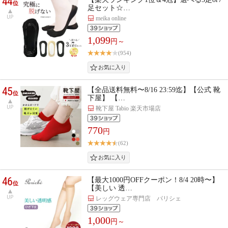
44
位
足セット☆…
UP
meika online
1,099
円～
(954)
45
【全品送料無料〜8/16 23:59迄】【公式 靴
位
下屋】 【…
UP
靴下屋 Tabio 楽天市場店
770
円
(62)
46
【最大1000円OFFクーポン！8/4 20時〜】
位
【美しい 透…
UP
レッグウェア専門店 パリシェ
1,000
円～