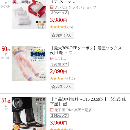
リナ ストッ…
DOWN
グンゼオンラインショップ
3,980
円
(75)
50
【最大30%OFFクーポン】着圧ソックス
位
夜用 靴下 ニ…
DOWN
Life is...
2,090
円
(412)
51
【全品送料無料〜8/16 23:59迄】【公式 靴
位
下屋】 縫…
UP
靴下屋 Tabio 楽天市場店
3,960
円
(83)