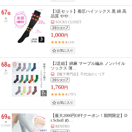
67
【3足セット】着圧ハイソックス 黒 綿 高
位
品質 やや…
UP
SOCKS CLOSET
1,000
円
(34)
68
【2足組】綿麻 マーブル編み ノンパイル
位
ソックス 薄…
UP
【靴下専門店】千代治のくつ下
1,760
円
(787)
69
【最大2000円OFFクーポン！期間限定】D
位
r.Scholl め…
DOWN
RENFRO