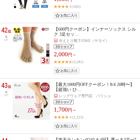
(302)
42
【600円クーポン】インナーソックス シル
位
ク 3足セッ…
UP
冷えとり靴下の841（ヤヨイ）
2,000
円～
(3,281)
43
【最大1000円OFFクーポン！8/4 20時〜】
位
【超強い ひ…
UP
レッグウェア専門店 パリシェ
1,700
円～
(1,223)
【楽天ランキング1位＆4冠】選べる3足or7