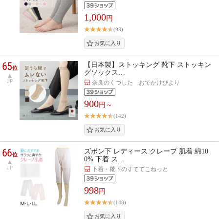
1,000
円
(93)
65
【日本製】ストッキング 靴下 ストッキン
位
グソックス…
UP
奈良のくつした おでかけびより
900
円～
(142)
66
ズボン下 レディース クレープ 肌着 綿10
位
0% 下着 ス…
UP
下着・靴下のすててこねっと
998
円
(148)