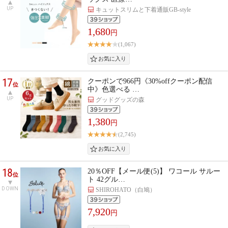
UP
キュットスリムと下着通販GB-style
1,680
円
(1,067)
17
クーポンで966円《30%offクーポン配信
位
中》色選べる …
UP
グッドグッズの森
1,380
円
(2,745)
18
20％OFF【メール便(5)】 ワコール サルー
位
ト 42グル…
DOWN
SHIROHATO（白鳩）
7,920
円