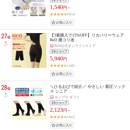
1,540
円～
(824)
27
【3着購入で15%OFF】リカバリーウェア
位
ReD 腰コリ改…
UP
ReD公式オンラインストア
5,940
円
(168)
28
＼ひるおびで紹介／ やさしい 着圧ソック
位
ス シニア …
UP
モノプロ ギフト
2,123
円～
(403)