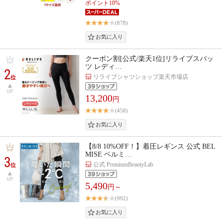
ポイント10%
(878)
クーポン割[公式/楽天1位]リライブスパッ
ツ レディ…
2
リライブシャツショップ楽天市場店
位
UP
13,200
円
(458)
【8/8 10%OFF！】着圧レギンス 公式 BEL
MISE ベルミ…
3
公式 PremiumBeautyLab
位
UP
5,490
円～
(992)