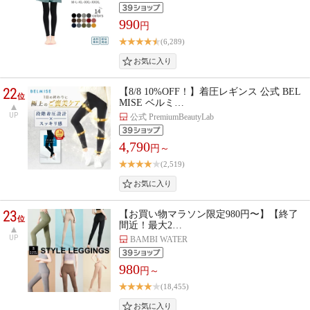
990
円
(6,289)
22
【8/8 10%OFF！】着圧レギンス 公式 BEL
位
MISE ベルミ…
UP
公式 PremiumBeautyLab
4,790
円～
(2,519)
23
【お買い物マラソン限定980円〜】【終了
位
間近！最大2…
UP
BAMBI WATER
980
円～
(18,455)