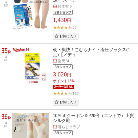
足汗 スト…
UP
鈴木靴下
1,430
円
(65)
35
朝・爽快！こむらナイト着圧ソックス(1
位
足)【メディ…
UP
楽天24
3,020
円
ポイント15%
(113)
36
10％offクーポン＆P20倍（エントで）上質
位
シルク靴…
UP
暮らしクラブ