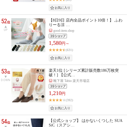
52
【8日9日 店内全品ポイント10倍！】 ふわ
位
りーる涼 …
UP
good-item.shop
1,580
円～
(631)
53
楽天1位 [シリーズ累計販売数186万枚突
位
破！] 【公式…
DOWN
靴下屋 Tabio 楽天市場店
1,210
円
(392)
54
【公式ショップ】 はかないくつした SUA
位
SiC（スアシ…