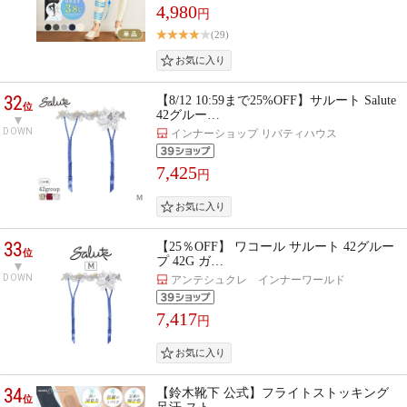
4,980
円
(29)
32
【8/12 10:59まで25%OFF】サルート Salute
位
42グルー…
DOWN
インナーショップ リバティハウス
7,425
円
33
【25％OFF】 ワコール サルート 42グルー
位
プ 42G ガ…
DOWN
アンテシュクレ インナーワールド
7,417
円
34
【鈴木靴下 公式】フライトストッキング
位