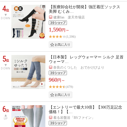
4
【医療卸会社が開発】強圧着圧ソックス
位
美脚 むくみ…
健康fan 楽天市場店
DOWN
1,590
円～
(1,596)
5
【日本製】 レッグウォーマー シルク 足首
位
ウォーマ…
奈良のくつした おでかけびより
DOWN
960
円～
(479)
6
【エントリーで最大10倍】【300万足記念
位
価格！】【…
着る岩盤浴「BSファイン」
UP