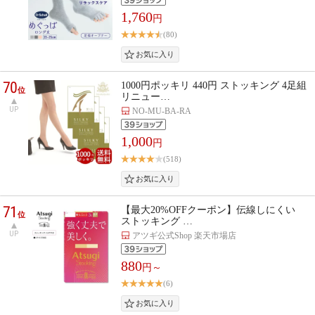
1,760
円
(80)
70
1000円ポッキリ 440円 ストッキング 4足組
位
リニュー…
UP
NO-MU-BA-RA
1,000
円
(518)
71
【最大20%OFFクーポン】伝線しにくい
位
ストッキング …
UP
アツギ公式Shop 楽天市場店
880
円～
(6)