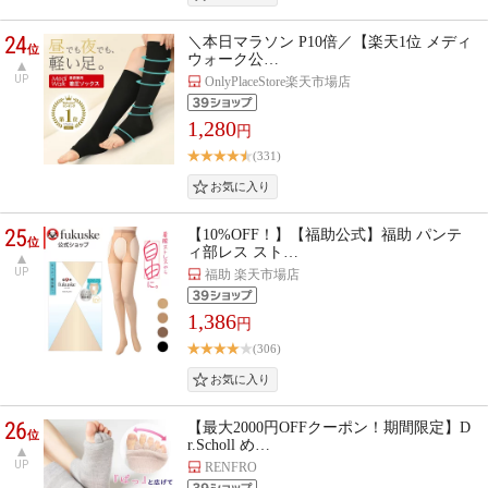
24
＼本日マラソン P10倍／【楽天1位 メディ
位
ウォーク公…
UP
OnlyPlaceStore楽天市場店
1,280
円
(331)
25
【10%OFF！】【福助公式】福助 パンテ
位
ィ部レス スト…
UP
福助 楽天市場店
1,386
円
(306)
26
【最大2000円OFFクーポン！期間限定】D
位
r.Scholl め…
UP
RENFRO