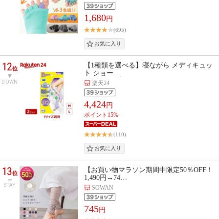
1,680
円
(695)
12
【1種類を選べる】寝ながら メディキュッ
位
ト ショー…
DOWN
楽天24
4,424
円
ポイント15%
(110)
13
【お買い物マラソン期間中限定50％OFF！
位
1,490円→74…
STAY
SOWAN
745
円