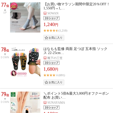
77
【お買い物マラソン期間中限定20％OFF！
位
1,550円→1,…
UP
SOWAN
1,240
円
(1,210)
78
はなもも監修 両面 足つぼ 五本指 ソック
位
ス 22-25cm…
DOWN
靴下の三笠
1,680
円
(691)
79
＼ポイント5倍&最大3,000円オフクーポン
位
配布 お買い…
DOWN
SUNAYAMA