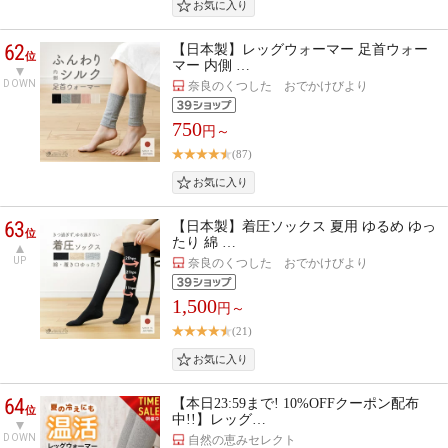
62
【日本製】レッグウォーマー 足首ウォー
位
マー 内側 …
DOWN
奈良のくつした おでかけびより
750
円～
(87)
63
【日本製】着圧ソックス 夏用 ゆるめ ゆっ
位
たり 綿 …
UP
奈良のくつした おでかけびより
1,500
円～
(21)
64
【本日23:59まで! 10%OFFクーポン配布
位
中!!】レッグ…
DOWN
自然の恵みセレクト