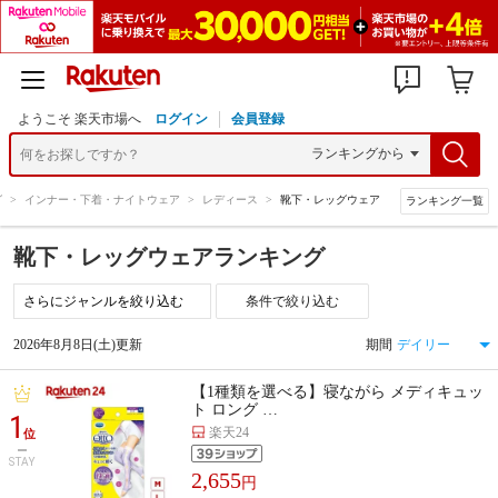
ようこそ 楽天市場へ
ログイン
会員登録
グ
>
インナー・下着・ナイトウェア
>
レディース
>
靴下・レッグウェア
ランキング一覧
靴下・レッグウェアランキング
条件で絞り込む
2026年8月8日(土)更新
期間
【1種類を選べる】寝ながら メディキュッ
ト ロング …
1
楽天24
位
STAY
2,655
円