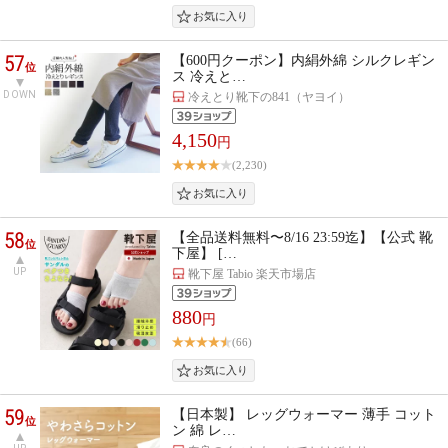
57
【600円クーポン】内絹外綿 シルクレギン
位
ス 冷えと…
DOWN
冷えとり靴下の841（ヤヨイ）
4,150
円
(2,230)
58
【全品送料無料〜8/16 23:59迄】【公式 靴
位
下屋】 […
UP
靴下屋 Tabio 楽天市場店
880
円
(66)
59
【日本製】 レッグウォーマー 薄手 コット
位
ン 綿 レ…