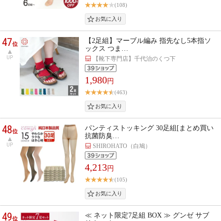
(108)
47
【2足組】マーブル編み 指先なし5本指ソ
位
ックス つま…
UP
【靴下専門店】千代治のくつ下
1,980
円
(463)
48
パンティストッキング 30足組[まとめ買い
位
抗菌防臭…
UP
SHIROHATO（白鳩）
4,213
円
(105)
49
≪ ネット限定7足組 BOX ≫ グンゼ サブ
位