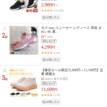
2,980
円～
(5,330)
モズ moz スニーカー レディース 厚底 き
れいめ 通…
2
S-mart
位
4,290
円
(36)
【爆安セール限定25,800円→11,100円】定
番 瞬履き…
3
anderis 楽天市場店
位
11,600
円
(78)