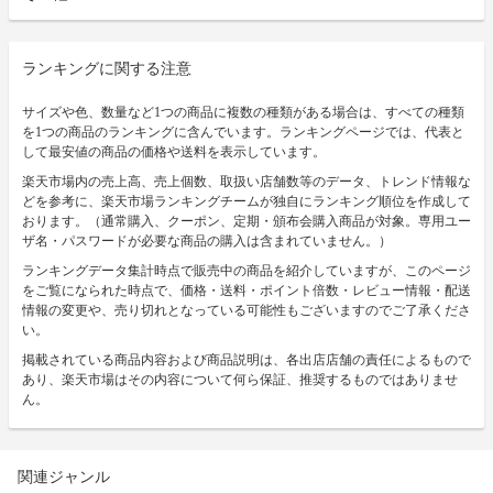
ランキングに関する注意
サイズや色、数量など1つの商品に複数の種類がある場合は、すべての種類
を1つの商品のランキングに含んでいます。ランキングページでは、代表と
して最安値の商品の価格や送料を表示しています。
楽天市場内の売上高、売上個数、取扱い店舗数等のデータ、トレンド情報な
どを参考に、楽天市場ランキングチームが独自にランキング順位を作成して
おります。（通常購入、クーポン、定期・頒布会購入商品が対象。専用ユー
ザ名・パスワードが必要な商品の購入は含まれていません。）
ランキングデータ集計時点で販売中の商品を紹介していますが、このページ
をご覧になられた時点で、価格・送料・ポイント倍数・レビュー情報・配送
情報の変更や、売り切れとなっている可能性もございますのでご了承くださ
い。
掲載されている商品内容および商品説明は、各出店店舗の責任によるもので
あり、楽天市場はその内容について何ら保証、推奨するものではありませ
ん。
関連ジャンル