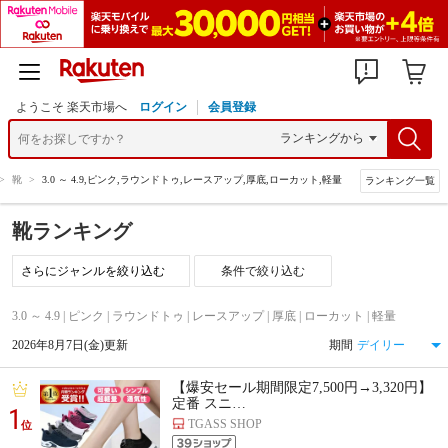
ようこそ 楽天市場へ
ログイン
会員登録
>
靴
>
3.0 ～ 4.9,ピンク,ラウンドトゥ,レースアップ,厚底,ローカット,軽量
ランキング一覧
靴ランキング
条件で絞り込む
3.0 ～ 4.9 | ピンク | ラウンドトゥ | レースアップ | 厚底 | ローカット | 軽量
2026年8月7日(金)更新
期間
【爆安セール期間限定7,500円→3,320円】
定番 スニ…
1
TGASS SHOP
位