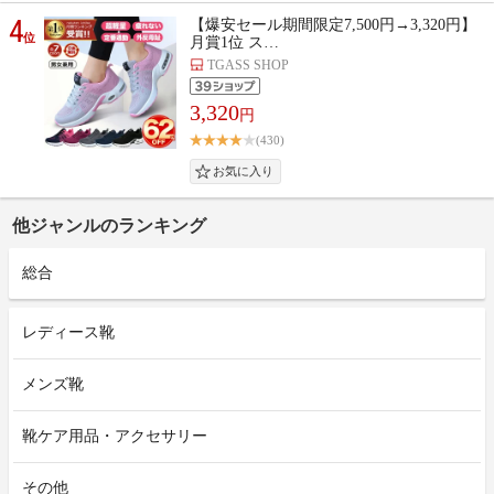
4
【爆安セール期間限定7,500円→3,320円】
位
月賞1位 ス…
TGASS SHOP
3,320
円
(430)
他ジャンルのランキング
総合
レディース靴
メンズ靴
靴ケア用品・アクセサリー
その他