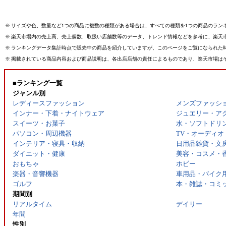
※
サイズや色、数量など1つの商品に複数の種類がある場合は、すべての種類を1つの商品のラン
※
楽天市場内の売上高、売上個数、取扱い店舗数等のデータ、トレンド情報などを参考に、楽天
※
ランキングデータ集計時点で販売中の商品を紹介していますが、このページをご覧になられた
※
掲載されている商品内容および商品説明は、各出店店舗の責任によるものであり、楽天市場は
■ランキング一覧
ジャンル別
レディースファッション
メンズファッシ
インナー・下着・ナイトウェア
ジュエリー・ア
スイーツ・お菓子
水・ソフトドリ
パソコン・周辺機器
TV・オーディオ
インテリア・寝具・収納
日用品雑貨・文
ダイエット・健康
美容・コスメ・
おもちゃ
ホビー
楽器・音響機器
車用品・バイク
ゴルフ
本・雑誌・コミ
期間別
リアルタイム
デイリー
年間
性別