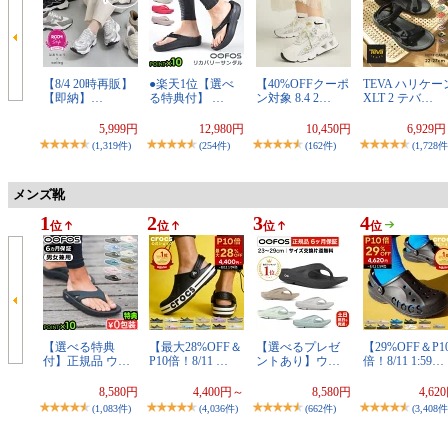
【8/4 20時再販】
●楽天1位【選べ
【40%OFFクーポ
TEVA ハリケー
【即納】…
る特典付】 …
ン対象 8.4 2…
XLT 2 テバ…
5,999円
12,980円
10,450円
6,929
(1,319件)
(254件)
(162件)
(1,728件
メンズ靴
1
2
3
4
位
位
位
位
【選べる特典
【最大28%OFF＆
【選べるプレゼ
【29%OFF＆P1
付】正規品 ウ…
P10倍！8/11 …
ントあり】ウ…
倍！8/11 1:59…
8,580円
4,400円～
8,580円
4,62
(1,083件)
(4,036件)
(662件)
(3,408件