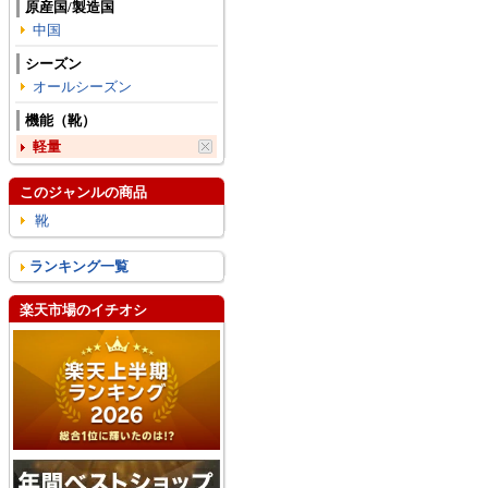
原産国/製造国
中国
シーズン
オールシーズン
機能（靴）
軽量
このジャンルの商品
靴
ランキング一覧
楽天市場のイチオシ