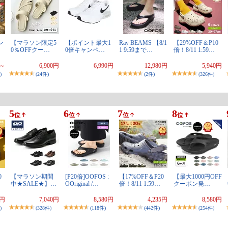
ン
【マラソン限定5
【ポイント最大1
Ray BEAMS 【8/1
【29%OFF＆P10
0％OFFクー…
0倍キャンペ…
1 9:59まで…
倍！8/11 1:59…
円～
6,900円
6,990円
12,980円
5,940円
)
(24件)
(2件)
(326件)
5
6
7
8
位
位
位
位
0
【マラソン期間
[P20倍]OOFOS :
【17%OFF＆P20
【最大1000円OFF
中★SALE★】…
OOriginal /…
倍！8/11 1:59…
クーポン発…
0円
7,040円
8,580円
4,235円
8,580円
)
(328件)
(118件)
(442件)
(254件)