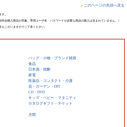
このページの先頭へ戻る
ます。
頒布会購入商品が対象。専用ユーザ名・パスワードが必要な商品の購入は含まれていません。）
性もございますのでご了承ください。
バッグ・小物・ブランド雑貨
食品
日本酒・焼酎
家電
医薬品・コンタクト・介護
花・ガーデン・DIY
CD・DVD
キッズ・ベビー・マタニティ
カタログギフト・チケット
月間