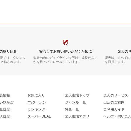
の取り組み
安心してお買い物いただくために
楽天の
市場では、クレジッ
楽天独自のガイドラインを設け、違反がない
楽天は、すべての
て送信されます。
かを日々パトロールしています。
を目指します。
員情報
お気に入り
楽天市場トップ
楽天のサービス
い物かご
myクーポン
ジャンル一覧
出店のご案内
覧履歴
ランキング
特集一覧
ご利用ガイド
入履歴
スーパーDEAL
楽天市場アプリ
ヘルプ・問い合