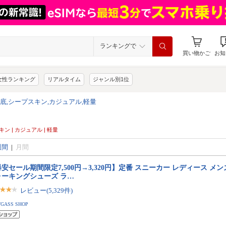
ランキングで
買い物かご
お知
女性ランキング
リアルタイム
ジャンル別1位
厚底,シープスキン,カジュアル,軽量
スキン | カジュアル | 軽量
週間
|
月間
安セール期間限定7,500円→3,320円】定番 スニーカー レディース メン
ォーキングシューズ ラ…
レビュー(5,329件)
TGASS SHOP