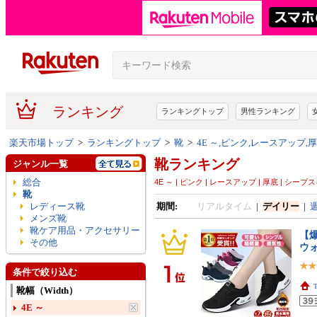
ランキング
ランキングトップ
男性ランキング
楽天市場トップ
>
ランキングトップ
>
靴
>
4E ～,ピンク,レースアップ,
靴ランキング
ジャンル一覧
総合
4E ～ | ピンク | レースアップ | 厚底 | シープ
靴
レディース靴
期間:
リアルタイム
|
デイリー
|
メンズ靴
靴ケア用品・アクセサリー
【爆
その他
ウ
条件で絞り込む
靴幅（Width）
4E ～