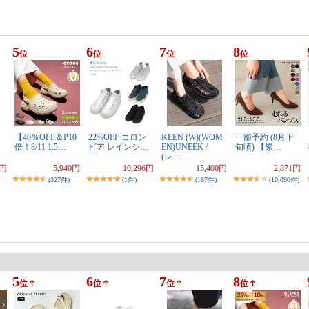
5
6
7
8
位
位
位
位
【40％OFF＆P10
22%OFF コロン
KEEN (W)(WOM
一部予約 (8月下
倍！8/11 1:5…
ビア レインシ…
EN)UNEEK /
旬頃) 【累…
(レ…
0円
5,940円
10,296円
15,400円
2,871円
(327件)
(1件)
(167件)
(10,090件)
5
6
7
8
位
位
位
位