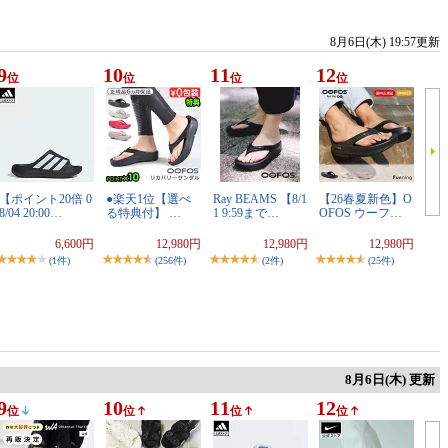
8月6日(木) 19:57更新
9
10
11
12
位
位
位
位
【ポイント20倍 0
●楽天1位【選べ
Ray BEAMS 【8/1
【26春夏新色】O
8/04 20:00…
る特典付】 …
1 9:59まで…
OFOS ウーフ…
6,600円
12,980円
12,980円
12,980円
(1件)
(256件)
(2件)
(25件)
8月6日(木) 更新
9
10
11
12
位
位
位
位