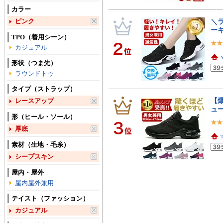
カラー
ピンク
＼
ー
TPO（着用シーン）
カジュアル
形状（つま先）
ラウンドトゥ
タイプ（ストラップ）
【爆
レースアップ
ュ
形（ヒール・ソール）
厚底
素材（生地・毛糸）
シープスキン
屋内・屋外
屋内屋外兼用
テイスト（ファッション）
カジュアル