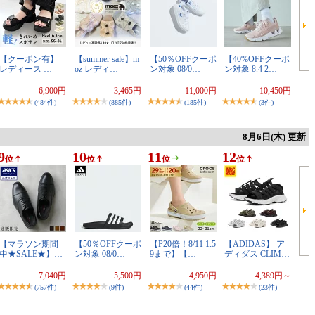
【クーポン有】
【summer sale】m
【50％OFFクーポ
【40%OFFクーポ
レディース …
oz レディ…
ン対象 08/0…
ン対象 8.4 2…
6,900円
3,465円
11,000円
10,450円
(484件)
(885件)
(185件)
(3件)
8月6日(木) 更新
9
10
11
12
位
位
位
位
【マラソン期間
【50％OFFクーポ
【P20倍！8/11 1:5
【ADIDAS】 ア
中★SALE★】…
ン対象 08/0…
9まで】【…
ディダス CLIM…
7,040円
5,500円
4,950円
4,389円～
(757件)
(9件)
(44件)
(23件)