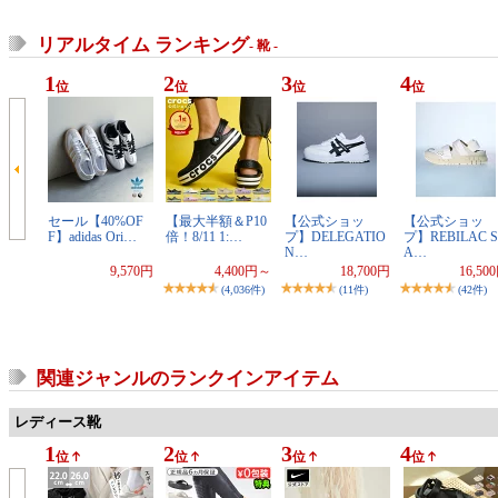
リアルタイム ランキング
- 靴 -
1
2
3
4
位
位
位
位
セール【40%OF
【最大半額＆P10
【公式ショッ
【公式ショッ
F】adidas Ori…
倍！8/11 1:…
プ】DELEGATIO
プ】REBILAC S
N…
A…
9,570円
4,400円～
18,700円
16,50
(4,036件)
(11件)
(42件)
関連ジャンルのランクインアイテム
レディース靴
1
2
3
4
位
位
位
位