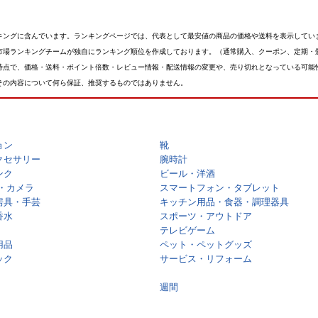
キングに含んでいます。ランキングページでは、代表として最安値の商品の価格や送料を表示してい
市場ランキングチームが独自にランキング順位を作成しております。（通常購入、クーポン、定期・
時点で、価格・送料・ポイント倍数・レビュー情報・配送情報の変更や、売り切れとなっている可能
その内容について何ら保証、推奨するものではありません。
ョン
靴
クセサリー
腕時計
ンク
ビール・洋酒
・カメラ
スマートフォン・タブレット
房具・手芸
キッチン用品・食器・調理器具
香水
スポーツ・アウトドア
テレビゲーム
用品
ペット・ペットグッズ
ック
サービス・リフォーム
週間