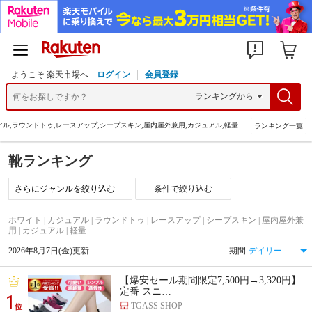
ようこそ 楽天市場へ
ログイン
会員登録
アル,ラウンドトゥ,レースアップ,シープスキン,屋内屋外兼用,カジュアル,軽量
ランキング一覧
靴ランキング
条件で絞り込む
ホワイト | カジュアル | ラウンドトゥ | レースアップ | シープスキン | 屋内屋外兼
用 | カジュアル | 軽量
2026年8月7日(金)更新
期間
【爆安セール期間限定7,500円→3,320円】
定番 スニ…
1
TGASS SHOP
位