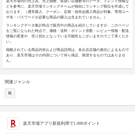
楽天市場内の売上高、売上個数、取扱い店舗数等のデータ、トレンド情報な
どを参考に、楽天市場ランキングチームが独自にランキング順位を作成して
おります。（通常購入、クーポン、定期・頒布会購入商品が対象。専用ユー
ザ名・パスワードが必要な商品の購入は含まれていません。）
ランキングデータ集計時点で販売中の商品を紹介していますが、このページ
をご覧になられた時点で、価格・送料・ポイント倍数・レビュー情報・配送
情報の変更や、売り切れとなっている可能性もございますのでご了承くださ
い。
掲載されている商品内容および商品説明は、各出店店舗の責任によるもので
あり、楽天市場はその内容について何ら保証、推奨するものではありませ
ん。
関連ジャンル
靴
楽天市場アプリ新規利用で1,000ポイント