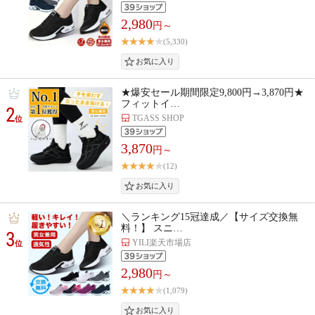
2,980
円～
(5,330)
★爆安セール期間限定9,800円→3,870円★
フィットイ…
2
TGASS SHOP
位
3,870
円～
(12)
＼ランキング15冠達成／【サイズ交換無
料！】 スニ…
3
YILI楽天市場店
位
2,980
円～
(1,079)