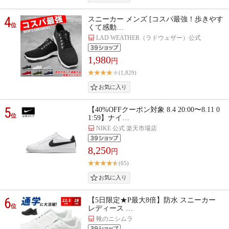
4
スニーカー メンズ [コスパ最強！歩きやす
位
くて感動…
LAD WEATHER（ラドウェザー）公式
1,980
円
(1,829)
5
【40%OFFクーポン対象 8.4 20:00〜8.11 0
位
1:59】ナイ…
NIKE 公式 楽天市場店
8,250
円
(65)
6
【5日限定★P最大8倍】防水 スニーカー
位
レディース …
靴のニシムラ