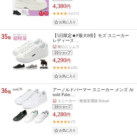
4,380
円
(117)
35
【5日限定★P最大8倍】モズ スニーカー
位
レディース …
靴のニシムラ
4,290
円
(29)
36
アーノルドパーマー スニーカー メンズ Ar
位
nold Palm…
スニーカー・靴激安通販 Reload
4,280
円
(7)