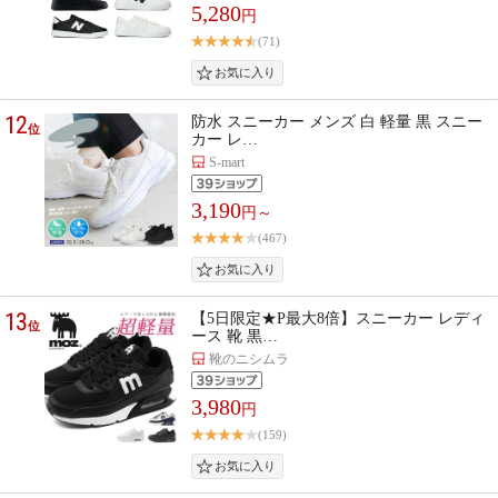
5,280
円
(71)
12
防水 スニーカー メンズ 白 軽量 黒 スニー
位
カー レ…
S-mart
3,190
円～
(467)
13
【5日限定★P最大8倍】スニーカー レディ
位
ース 靴 黒…
靴のニシムラ
3,980
円
(159)