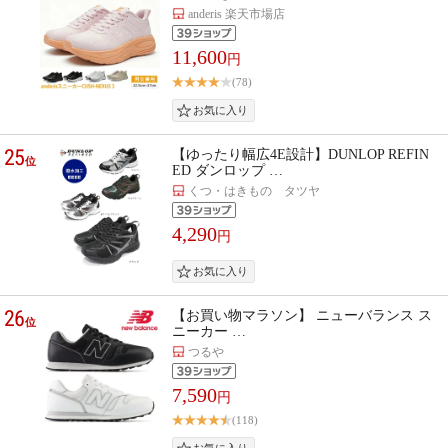
anderis 楽天市場店
11,600
円
(78)
25
【ゆったり幅広4E設計】DUNLOP REFIN
位
ED ダンロップ …
くつ・はきもの タツヤ
4,290
円
26
【お買い物マラソン】 ニューバランス ス
位
ニーカー …
つるや
7,590
円
(118)