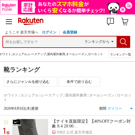
ようこそ 楽天市場へ
ログイン
会員登録
ホワイト,カジュアル,レースアップ,屋内屋外兼用,オールシーズン,ローカット
ランキング一覧
靴ランキング
条件で絞り込む
ホワイト | カジュアル | レースアップ | 屋内屋外兼用 | オールシーズン | ローカッ
ト
2026年8月6日(木)更新
期間
【ナイキ直販限定】【40%OFFクーポン対
象 8.4 20:00…
1
NIKE 公式 楽天市場店
位