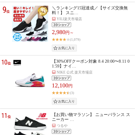
9
＼ランキング15冠達成／【サイズ交換無
位
料！】 スニ…
YILI楽天市場店
2,980
円～
(1,079)
10
【30%OFFクーポン対象 8.4 20:00〜8.11 0
位
1:59】ナイ…
NIKE 公式 楽天市場店
12,100
円
(3)
11
【お買い物マラソン】 ニューバランス ス
位
ニーカー …
つるや