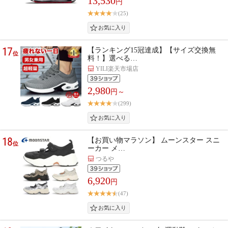
13,530
円
(25)
17
【ランキング15冠達成】【サイズ交換無
位
料！】選べる…
YILI楽天市場店
2,980
円～
(299)
18
【お買い物マラソン】 ムーンスター スニ
位
ーカー メ…
つるや
6,920
円
(47)