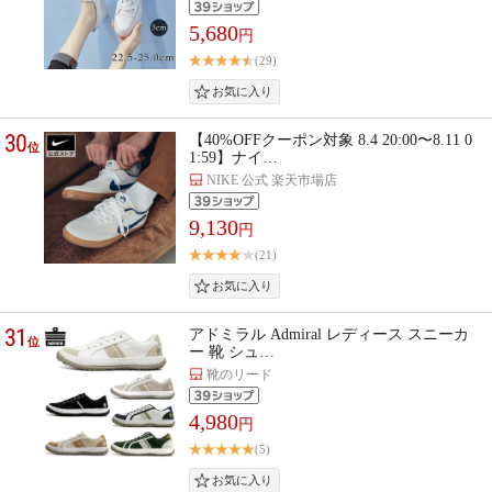
5,680
円
(29)
30
【40%OFFクーポン対象 8.4 20:00〜8.11 0
位
1:59】ナイ…
NIKE 公式 楽天市場店
9,130
円
(21)
31
アドミラル Admiral レディース スニーカ
位
ー 靴 シュ…
靴のリード
4,980
円
(5)