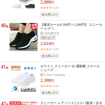
2,888
円
(20)
40
【爆安セール6,500円⇒2,480円】 スニーカ
位
ー レディ…
TiaRa新生活
2,610
円
(23)
41
ホワイト スニーカー 白 運動靴 スクール
位
シューズ …
E-Shoes Shopping
2,388
円
(44)
42
スニーカー レディース [コスパ最強！歩き
位