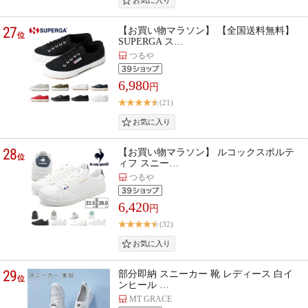
27
【お買い物マラソン】 【全国送料無料】
位
SUPERGA ス…
つるや
6,980
円
(21)
28
【お買い物マラソン】 ルコックスポルテ
位
ィフ スニー…
つるや
6,420
円
(32)
29
部分即納 スニーカー 靴 レディース 白イ
位
ンヒール …
MT GRACE