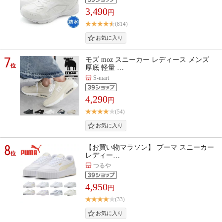
3,490
円
(814)
7
モズ moz スニーカー レディース メンズ
位
厚底 軽量 …
S-mart
4,290
円
(54)
8
【お買い物マラソン】 プーマ スニーカー
位
レディー…
つるや
4,950
円
(33)