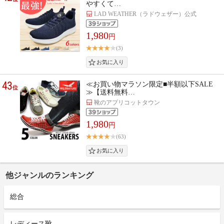
やすくて…
LAD WEATHER（ラドウェザー）公式
1,980
円
(3)
43
≪お買い物マラソン限定■半額以下SALE
位
≫【送料無料…
靴のアプリコットタウン
1,980
円
(63)
他ジャンルのランキング
総合
レディース靴