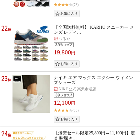
(78)
22
【全国送料無料】 KARHU スニーカー メ
位
ンズ レディ…
つるや
19,800
円
23
ナイキ エア マックス エクシー ウィメン
位
ズシューズ…
NIKE 公式 楽天市場店
12,100
円
(35)
24
【爆安セール限定25,800円→11,100円】定
位
番 瞬履き…