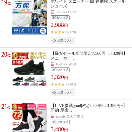
19
ホワイト スニーカー 白 運動靴 スクール
位
シューズ …
E-Shoes Direct
2,988
円
(129)
20
【爆安セール期間限定7,500円→3,320円】
位
スニーカー…
TGASS SHOP
3,320
円
(102)
21
【LIVE参戦good限定7,800円→3,480円~】
位
即納 厚底 …
anderis 楽天市場店
3,480
円～