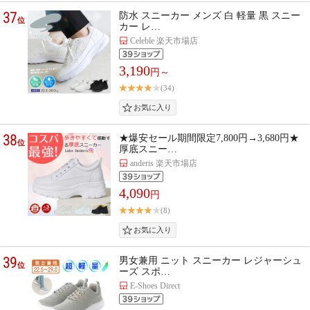
37
防水 スニーカー メンズ 白 軽量 黒 スニー
位
カー レ…
Celeble 楽天市場店
3,190
円～
(34)
38
★爆安セール期間限定7,800円→3,680円★
位
厚底スニー…
anderis 楽天市場店
4,090
円
(8)
39
男女兼用 ニット スニーカー レジャーシュ
位
ーズ スポ…
E-Shoes Direct