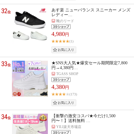
32
あす楽 ニューバランス スニーカー メンズ
位
レディー…
靴のリード
4,980
円
(1)
33
★SNS大人気★爆安セール期間限定7,800
位
円→4,380円…
TGASS SHOP
4,380
円
(173)
34
【衝撃の激安コスパ★今だけ1,500
位
円〜！】送料無料 …
YILI楽天市場店