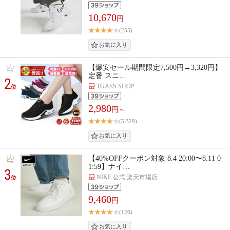
10,670
円
(255)
【爆安セール期間限定7,500円→3,320円】
定番 スニ…
2
TGASS SHOP
位
2,980
円～
(5,329)
【40%OFFクーポン対象 8.4 20:00〜8.11 0
1:59】ナイ…
3
NIKE 公式 楽天市場店
位
9,460
円
(126)