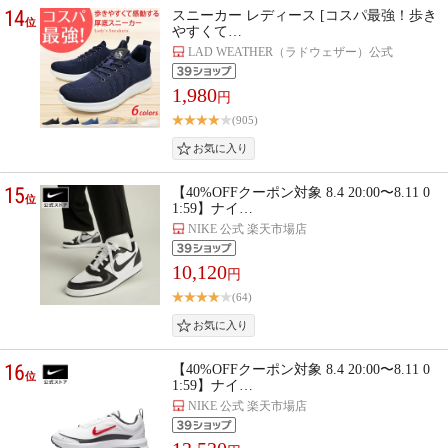
14
スニーカー レディース [コスパ最強！歩き
位
やすくて…
LAD WEATHER（ラドウェザー）公式
1,980
円
(905)
15
【40%OFFクーポン対象 8.4 20:00〜8.11 0
位
1:59】ナイ…
NIKE 公式 楽天市場店
10,120
円
(64)
16
【40%OFFクーポン対象 8.4 20:00〜8.11 0
位
1:59】ナイ…
NIKE 公式 楽天市場店