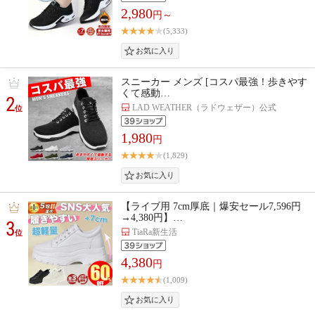
2,980
円～
(5,333)
スニーカー メンズ [コスパ最強！歩きやす
くて感動…
2
LAD WEATHER（ラドウェザー）公式
位
1,980
円
(1,829)
【ライブ用 7cm厚底｜爆安セール7,596円
→4,380円】…
3
TiaRa新生活
位
4,380
円
(1,009)