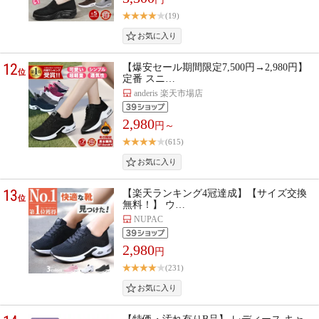
(19)
12
【爆安セール期間限定7,500円→2,980円】
位
定番 スニ…
anderis 楽天市場店
2,980
円～
(615)
13
【楽天ランキング4冠達成】【サイズ交換
位
無料！】 ウ…
NUPAC
2,980
円
(231)