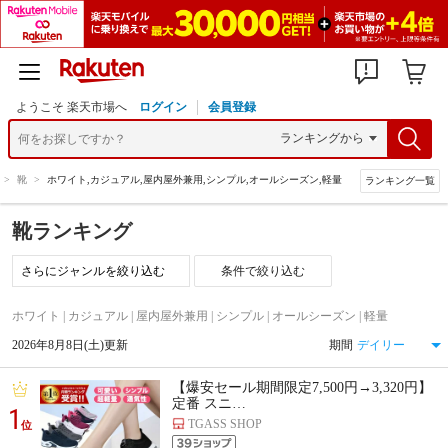
ようこそ 楽天市場へ
ログイン
会員登録
>
靴
>
ホワイト,カジュアル,屋内屋外兼用,シンプル,オールシーズン,軽量
ランキング一覧
靴ランキング
条件で絞り込む
ホワイト | カジュアル | 屋内屋外兼用 | シンプル | オールシーズン | 軽量
2026年8月8日(土)更新
期間
【爆安セール期間限定7,500円→3,320円】
定番 スニ…
1
TGASS SHOP
位