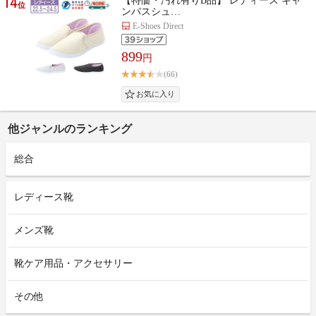
14
【特価・汚れ有りB品】 レディース キャ
位
ンバスシュ…
E-Shoes Direct
899
円
(66)
他ジャンルのランキング
総合
レディース靴
メンズ靴
靴ケア用品・アクセサリー
その他