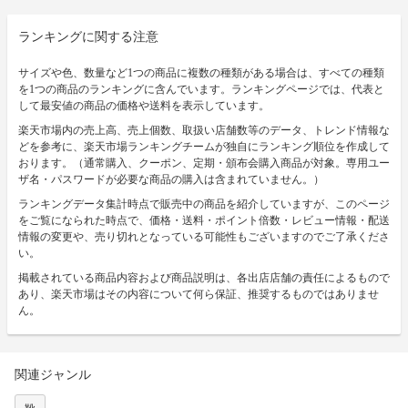
ランキングに関する注意
サイズや色、数量など1つの商品に複数の種類がある場合は、すべての種類
を1つの商品のランキングに含んでいます。ランキングページでは、代表と
して最安値の商品の価格や送料を表示しています。
楽天市場内の売上高、売上個数、取扱い店舗数等のデータ、トレンド情報な
どを参考に、楽天市場ランキングチームが独自にランキング順位を作成して
おります。（通常購入、クーポン、定期・頒布会購入商品が対象。専用ユー
ザ名・パスワードが必要な商品の購入は含まれていません。）
ランキングデータ集計時点で販売中の商品を紹介していますが、このページ
をご覧になられた時点で、価格・送料・ポイント倍数・レビュー情報・配送
情報の変更や、売り切れとなっている可能性もございますのでご了承くださ
い。
掲載されている商品内容および商品説明は、各出店店舗の責任によるもので
あり、楽天市場はその内容について何ら保証、推奨するものではありませ
ん。
関連ジャンル