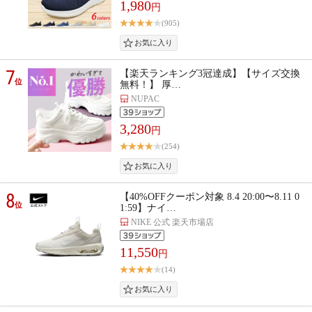
1,980
円
(905)
7
【楽天ランキング3冠達成】【サイズ交換
位
無料！】 厚…
NUPAC
3,280
円
(254)
8
【40%OFFクーポン対象 8.4 20:00〜8.11 0
位
1:59】ナイ…
NIKE 公式 楽天市場店
11,550
円
(14)