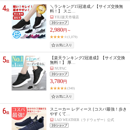
4
＼ランキング15冠達成／【サイズ交換無
位
料！】 スニ…
YILI楽天市場店
2,980
円～
(1,079)
5
【楽天ランキング2冠達成】【サイズ交換
位
無料！】 厚…
NUPAC
3,780
円
(340)
6
スニーカー レディース [コスパ最強！歩き
位
やすくて…
LAD WEATHER（ラドウェザー）公式