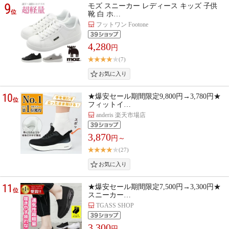
9
モズ スニーカー レディース キッズ 子供
位
靴 白 ホ…
フットワン Footone
4,280
円
(7)
10
★爆安セール期間限定9,800円→3,780円★
位
フィットイ…
anderis 楽天市場店
3,870
円～
(27)
11
★爆安セール期間限定7,500円→3,300円★
位
スニーカー…
TGASS SHOP
3,300
円