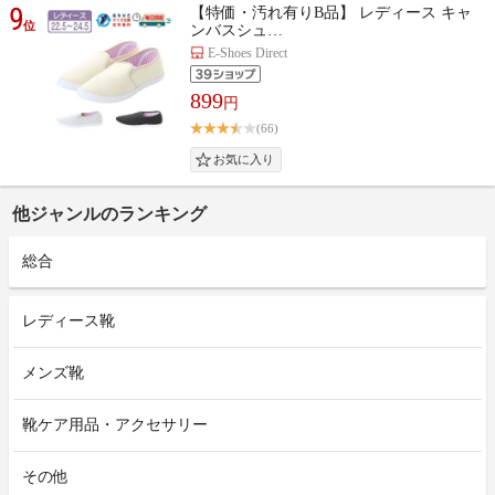
9
【特価・汚れ有りB品】 レディース キャ
位
ンバスシュ…
E-Shoes Direct
899
円
(66)
他ジャンルのランキング
総合
レディース靴
メンズ靴
靴ケア用品・アクセサリー
その他