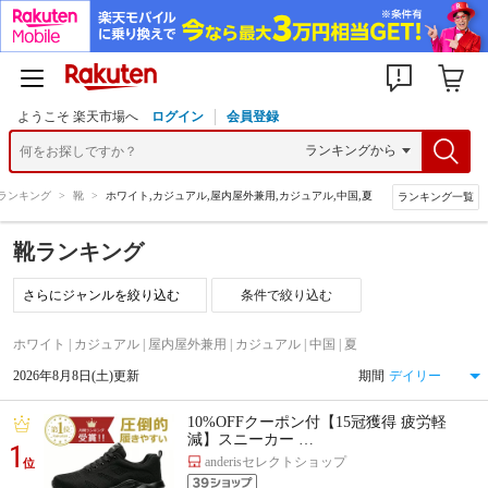
ようこそ 楽天市場へ
ログイン
会員登録
ランキング
>
靴
>
ホワイト,カジュアル,屋内屋外兼用,カジュアル,中国,夏
ランキング一覧
靴ランキング
条件で絞り込む
ホワイト | カジュアル | 屋内屋外兼用 | カジュアル | 中国 | 夏
2026年8月8日(土)更新
期間
10%OFFクーポン付【15冠獲得 疲労軽
減】スニーカー …
1
anderisセレクトショップ
位