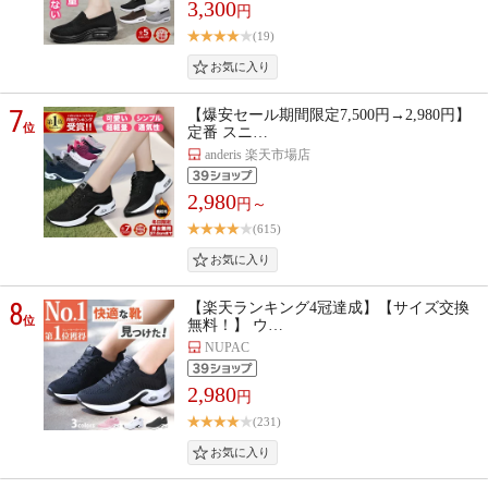
3,300
円
(19)
7
【爆安セール期間限定7,500円→2,980円】
位
定番 スニ…
anderis 楽天市場店
2,980
円～
(615)
8
【楽天ランキング4冠達成】【サイズ交換
位
無料！】 ウ…
NUPAC
2,980
円
(231)