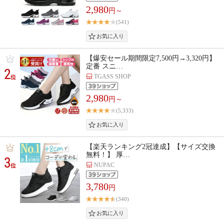
2,980
円～
(541)
【爆安セール期間限定7,500円→3,320円】
定番 スニ…
2
TGASS SHOP
位
2,980
円～
(5,333)
【楽天ランキング2冠達成】【サイズ交換
無料！】 厚…
3
NUPAC
位
3,780
円
(340)