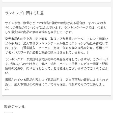
ランキングに関する注意
サイズや色、数量など1つの商品に複数の種類がある場合は、すべての種類
を1つの商品のランキングに含んでいます。ランキングページでは、代表と
して最安値の商品の価格や送料を表示しています。
楽天市場内の売上高、売上個数、取扱い店舗数等のデータ、トレンド情報な
どを参考に、楽天市場ランキングチームが独自にランキング順位を作成して
おります。（通常購入、クーポン、定期・頒布会購入商品が対象。専用ユー
ザ名・パスワードが必要な商品の購入は含まれていません。）
ランキングデータ集計時点で販売中の商品を紹介していますが、このページ
をご覧になられた時点で、価格・送料・ポイント倍数・レビュー情報・配送
情報の変更や、売り切れとなっている可能性もございますのでご了承くださ
い。
掲載されている商品内容および商品説明は、各出店店舗の責任によるもので
あり、楽天市場はその内容について何ら保証、推奨するものではありませ
ん。
関連ジャンル