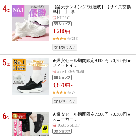
4
【楽天ランキング3冠達成】【サイズ交換
位
無料！】 厚…
NUPAC
3,280
円
(254)
5
★爆安セール期間限定9,800円→3,780円★
位
フィットイ…
anderis 楽天市場店
3,870
円～
(27)
6
★爆安セール期間限定7,500円→3,300円★
位
スニーカー…
TGASS SHOP