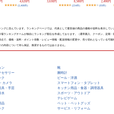
0円
4,620円
3,630円
8,580円
2,490円
(3,408件)
(254件)
(93件)
キングに含んでいます。ランキングページでは、代表として最安値の商品の価格や送料を表示してい
市場ランキングチームが独自にランキング順位を作成しております。（通常購入、クーポン、定期・
時点で、価格・送料・ポイント倍数・レビュー情報・配送情報の変更や、売り切れとなっている可能
その内容について何ら保証、推奨するものではありません。
ョン
靴
クセサリー
腕時計
ンク
ビール・洋酒
・カメラ
スマートフォン・タブレット
房具・手芸
キッチン用品・食器・調理器具
香水
スポーツ・アウトドア
テレビゲーム
用品
ペット・ペットグッズ
ック
サービス・リフォーム