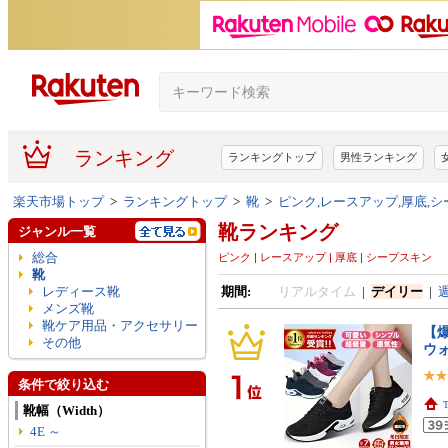
ランキング
ランキングトップ
男性ランキング
楽天市場トップ
>
ランキングトップ
>
靴
>
ピンク,レースアップ,厚底,
靴ランキング
ジャンル一覧
総合
ピンク | レースアップ | 厚底 | シープスキン
靴
レディース靴
期間:
リアルタイム
|
デイリー
|
メンズ靴
靴ケア用品・アクセサリー
【爆
その他
ウ
条件で絞り込む
靴幅（Width）
4E ～