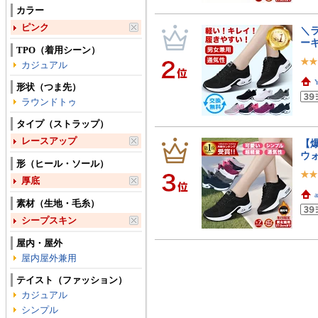
カラー
ピンク
＼
ー
TPO（着用シーン）
カジュアル
形状（つま先）
ラウンドトゥ
タイプ（ストラップ）
レースアップ
【爆
ウ
形（ヒール・ソール）
厚底
素材（生地・毛糸）
シープスキン
屋内・屋外
屋内屋外兼用
テイスト（ファッション）
カジュアル
シンプル