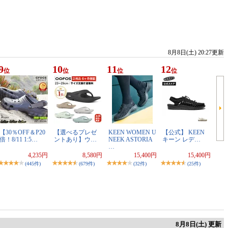
8月8日(土) 20:27更新
9
10
11
12
位
位
位
位
【30％OFF＆P20
【選べるプレゼ
KEEN WOMEN U
【公式】 KEEN
倍！8/11 1:5…
ントあり】ウ…
NEEK ASTORIA
キーン レデ…
…
4,235円
8,580円
15,400円
15,400円
(445件)
(679件)
(32件)
(25件)
8月8日(土) 更新