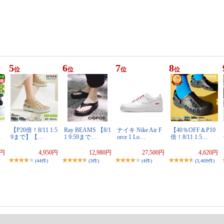
5
6
7
8
位
位
位
位
【P20倍！8/11 1:5
Ray BEAMS 【8/1
ナイキ Nike Air F
【40％OFF＆P10
…
9まで】【…
1 9:59まで…
orce 1 Lo…
倍！8/11 1:5…
0円
4,950円
12,980円
27,500円
4,620円
(44件)
(3件)
(4件)
(3,409件)