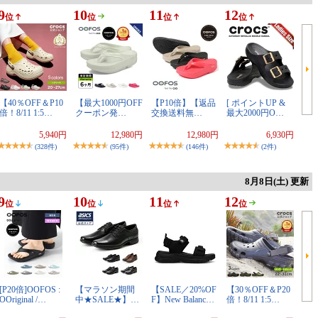
9
10
11
12
位
位
位
位
【40％OFF＆P10
【最大1000円OFF
【P10倍】【返品
[ ポイントUP &
倍！8/11 1:5…
クーポン発…
交換送料無…
最大2000円O…
5,940円
12,980円
12,980円
6,930円
(328件)
(95件)
(146件)
(2件)
8月8日(土) 更新
9
10
11
12
位
位
位
位
[P20倍]OOFOS :
【マラソン期間
【SALE／20%OF
【30％OFF＆P20
OOriginal /…
中★SALE★】…
F】New Balanc…
倍！8/11 1:5…