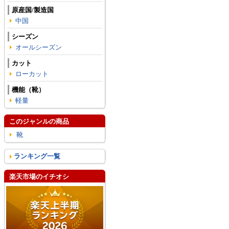
原産国/製造国
中国
シーズン
オールシーズン
カット
ローカット
機能（靴）
軽量
このジャンルの商品
靴
ランキング一覧
楽天市場のイチオシ