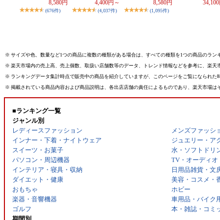
8,580円
4,400円～
8,580円
34,10
(676件)
(4,037件)
(1,095件)
※
サイズや色、数量など1つの商品に複数の種類がある場合は、すべての種類を1つの商品のラン
※
楽天市場内の売上高、売上個数、取扱い店舗数等のデータ、トレンド情報などを参考に、楽天
※
ランキングデータ集計時点で販売中の商品を紹介していますが、このページをご覧になられた
※
掲載されている商品内容および商品説明は、各出店店舗の責任によるものであり、楽天市場は
■ランキング一覧
ジャンル別
レディースファッション
メンズファッシ
インナー・下着・ナイトウェア
ジュエリー・ア
スイーツ・お菓子
水・ソフトドリ
パソコン・周辺機器
TV・オーディオ
インテリア・寝具・収納
日用品雑貨・文
ダイエット・健康
美容・コスメ・
おもちゃ
ホビー
楽器・音響機器
車用品・バイク
ゴルフ
本・雑誌・コミ
期間別