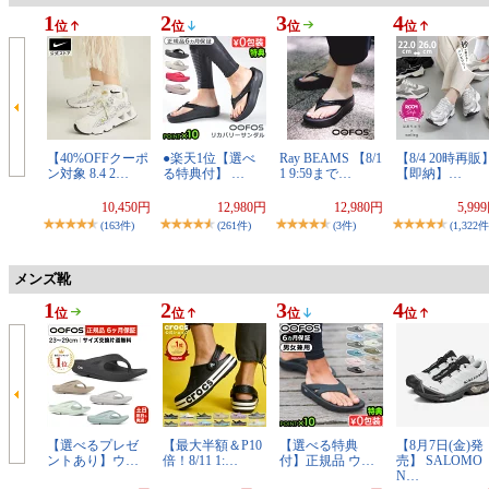
1
2
3
4
位
位
位
位
【40%OFFクーポ
●楽天1位【選べ
Ray BEAMS 【8/1
【8/4 20時再販
ン対象 8.4 2…
る特典付】 …
1 9:59まで…
【即納】…
10,450円
12,980円
12,980円
5,99
(163件)
(261件)
(3件)
(1,322件
メンズ靴
1
2
3
4
位
位
位
位
【選べるプレゼ
【最大半額＆P10
【選べる特典
【8月7日(金)発
ントあり】ウ…
倍！8/11 1:…
付】正規品 ウ…
売】 SALOMO
N…