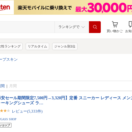
ランキングで
買い物かご
お知
女性ランキング
リアルタイム
ジャンル別1位
シープスキン
週間
|
月間
安セール期間限定7,500円→3,320円】定番 スニーカー レディース メン
ォーキングシューズ ラ…
レビュー(5,333件)
TGASS SHOP