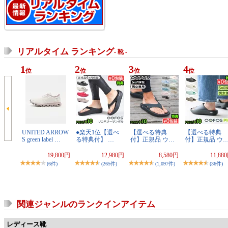
リアルタイム ランキング
- 靴 -
1
2
3
4
位
位
位
位
UNITED ARROW
●楽天1位【選べ
【選べる特典
【選べる特典
S green label …
る特典付】 …
付】正規品 ウ…
付】正規品 ウ
19,800円
12,980円
8,580円
11,88
(6件)
(265件)
(1,097件)
(36件)
関連ジャンルのランクインアイテム
レディース靴