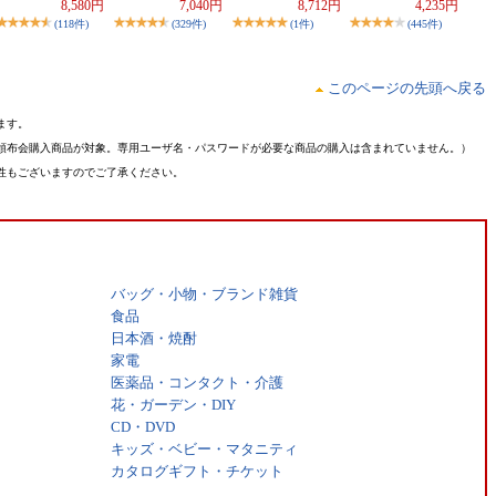
8,580円
7,040円
8,712円
4,235円
(118件)
(329件)
(1件)
(445件)
このページの先頭へ戻る
ます。
頒布会購入商品が対象。専用ユーザ名・パスワードが必要な商品の購入は含まれていません。）
性もございますのでご了承ください。
バッグ・小物・ブランド雑貨
食品
日本酒・焼酎
家電
医薬品・コンタクト・介護
花・ガーデン・DIY
CD・DVD
キッズ・ベビー・マタニティ
カタログギフト・チケット