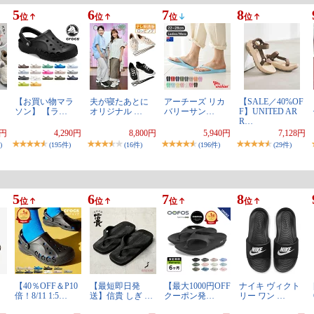
5
6
7
8
位
位
位
位
】
【お買い物マラ
夫が寝たあとに
アーチーズ リカ
【SALE／40%OF
ソン】 【ラ…
オリジナル …
バリーサン…
F】UNITED AR
R…
9円
4,290円
8,800円
5,940円
7,128円
)
(195件)
(16件)
(196件)
(29件)
5
6
7
8
位
位
位
位
【40％OFF＆P10
【最短即日発
【最大1000円OFF
ナイキ ヴィクト
倍！8/11 1:5…
送】信貴 しぎ …
クーポン発…
リー ワン …