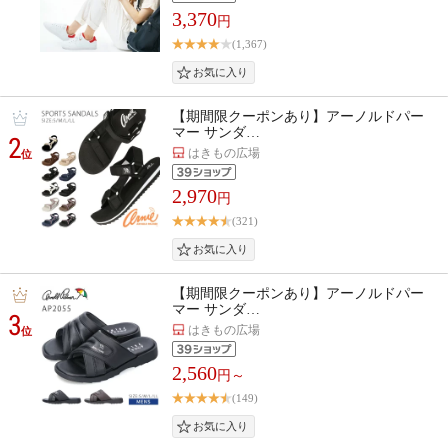
3,370
円
(1,367)
【期間限クーポンあり】アーノルドパー
マー サンダ…
2
はきもの広場
位
2,970
円
(321)
【期間限クーポンあり】アーノルドパー
マー サンダ…
3
はきもの広場
位
2,560
円～
(149)