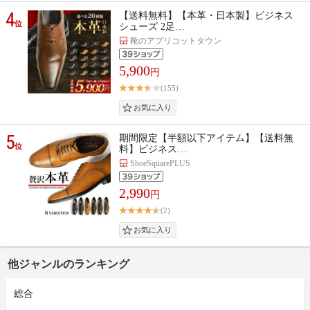
4
【送料無料】【本革・日本製】ビジネス
位
シューズ 2足…
靴のアプリコットタウン
5,900
円
(155)
5
期間限定【半額以下アイテム】【送料無
位
料】ビジネス…
ShoeSquarePLUS
2,990
円
(2)
他ジャンルのランキング
総合