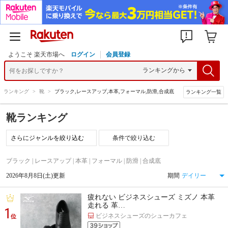
ようこそ 楽天市場へ
ログイン
会員登録
>
ランキング
>
靴
>
ブラック,レースアップ,本革,フォーマル,防滑,合成底
ランキング一覧
靴ランキング
条件で絞り込む
ブラック | レースアップ | 本革 | フォーマル | 防滑 | 合成底
2026年8月8日(土)更新
期間
疲れない ビジネスシューズ ミズノ 本革
走れる 革…
1
ビジネスシューズのシューカフェ
位