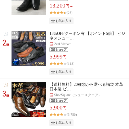
13,200
円～
(25)
15%OFFクーポン有 【ポイント5倍】 ビジ
ネスシュー…
2
Zeal Market
位
5,999
円
(118)
【送料無料】20種類から選べる福袋 本革
日本製 ビ…
3
ShoeSquare（シュースクエア）
位
5,900
円
(3,750)