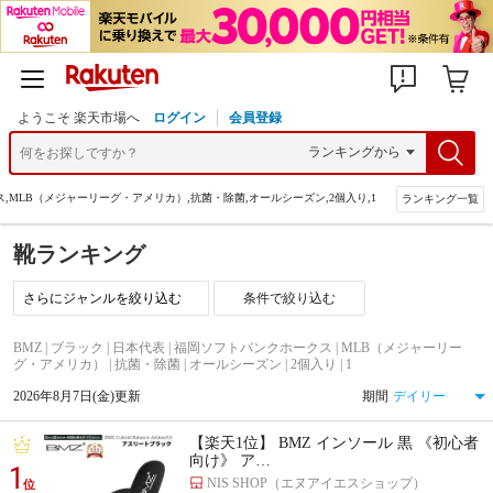
ようこそ 楽天市場へ
ログイン
会員登録
ス,MLB（メジャーリーグ・アメリカ）,抗菌・除菌,オールシーズン,2個入り,1
ランキング一覧
靴ランキング
条件で絞り込む
BMZ | ブラック | 日本代表 | 福岡ソフトバンクホークス | MLB（メジャーリー
グ・アメリカ） | 抗菌・除菌 | オールシーズン | 2個入り | 1
2026年8月7日(金)更新
期間
【楽天1位】 BMZ インソール 黒 《初心者
向け》 ア…
1
NIS SHOP（エヌアイエスショップ）
位