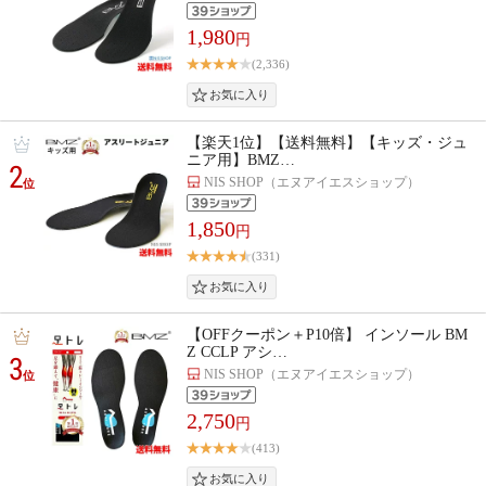
1,980
円
(2,336)
【楽天1位】【送料無料】【キッズ・ジュ
ニア用】BMZ…
2
NIS SHOP（エヌアイエスショップ）
位
1,850
円
(331)
【OFFクーポン＋P10倍】 インソール BM
Z CCLP アシ…
3
NIS SHOP（エヌアイエスショップ）
位
2,750
円
(413)