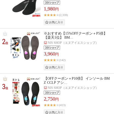
1,980
円
(2,339)
※おすすめ【15%OFFクーポン＋P5倍】
【楽天1位】 BM…
2
NIS SHOP（エヌアイエスショップ）
位
3,960
円
(142)
【OFFクーポン＋P10倍】 インソール BM
Z CCLP アシ…
3
NIS SHOP（エヌアイエスショップ）
位
2,750
円
(413)