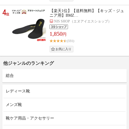
4
【楽天1位】【送料無料】【キッズ・ジュ
位
ニア用】BMZ…
NIS SHOP（エヌアイエスショップ）
1,850
円
(331)
他ジャンルのランキング
総合
レディース靴
メンズ靴
靴ケア用品・アクセサリー