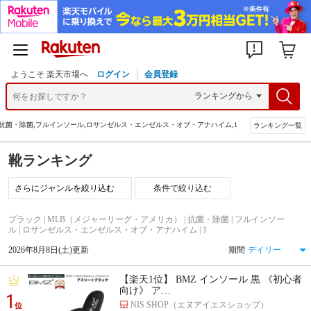
ようこそ 楽天市場へ
ログイン
会員登録
,抗菌・除菌,フルインソール,ロサンゼルス・エンゼルス・オブ・アナハイム,1
ランキング一覧
靴ランキング
条件で絞り込む
ブラック | MLB（メジャーリーグ・アメリカ） | 抗菌・除菌 | フルインソー
ル | ロサンゼルス・エンゼルス・オブ・アナハイム | 1
2026年8月8日(土)更新
期間
【楽天1位】 BMZ インソール 黒 《初心者
向け》 ア…
1
NIS SHOP（エヌアイエスショップ）
位