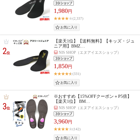
1,980
円
(2,337)
【楽天1位】【送料無料】【キッズ・ジュ
ニア用】BMZ…
2
NIS SHOP（エヌアイエスショップ）
位
1,850
円
(331)
※おすすめ【15%OFFクーポン＋P5倍】
【楽天1位】 BM…
3
NIS SHOP（エヌアイエスショップ）
位
3,960
円
(142)