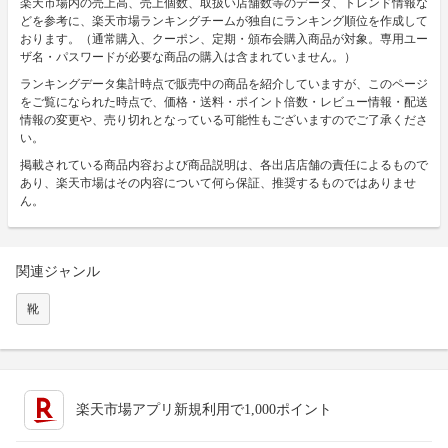
楽天市場内の売上高、売上個数、取扱い店舗数等のデータ、トレンド情報な
どを参考に、楽天市場ランキングチームが独自にランキング順位を作成して
おります。（通常購入、クーポン、定期・頒布会購入商品が対象。専用ユー
ザ名・パスワードが必要な商品の購入は含まれていません。）
ランキングデータ集計時点で販売中の商品を紹介していますが、このページ
をご覧になられた時点で、価格・送料・ポイント倍数・レビュー情報・配送
情報の変更や、売り切れとなっている可能性もございますのでご了承くださ
い。
掲載されている商品内容および商品説明は、各出店店舗の責任によるもので
あり、楽天市場はその内容について何ら保証、推奨するものではありませ
ん。
関連ジャンル
靴
楽天市場アプリ新規利用で1,000ポイント