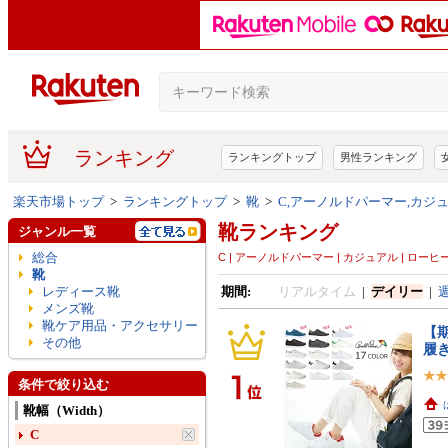
ランキング
ランキングトップ
男性ランキング
楽天市場トップ
>
ランキングトップ
>
靴
>
C,アーノルドパーマー,カジ
靴ランキング
ジャンル一覧
総合
C | アーノルドパーマー | カジュアル | ロー
靴
レディース靴
期間:
リアルタイム
|
デイリー
|
メンズ靴
靴ケア用品・アクセサリー
【
その他
履
条件で絞り込む
靴幅（Width）
C