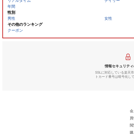
リアルタイム
デイリー
年間
性別
男性
女性
その他のランキング
クーポン
情報セキュリティ
SSLに対応している楽天
トカード番号は暗号化し
会
買
閲
購