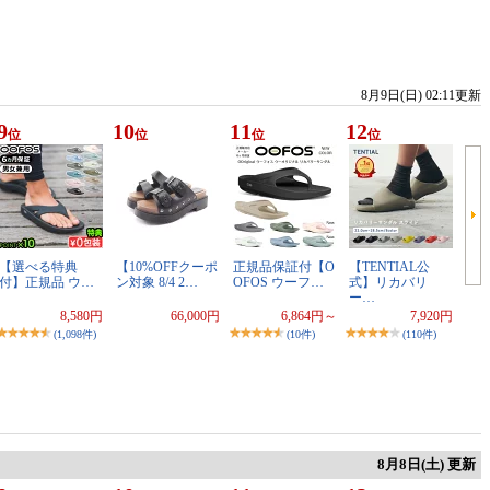
8月9日(日) 02:11更新
9
10
11
12
位
位
位
位
【選べる特典
【10%OFFクーポ
正規品保証付【O
【TENTIAL公
付】正規品 ウ…
ン対象 8/4 2…
OFOS ウーフ…
式】リカバリ
ー…
8,580円
66,000円
6,864円～
7,920円
(1,098件)
(10件)
(110件)
8月8日(土) 更新