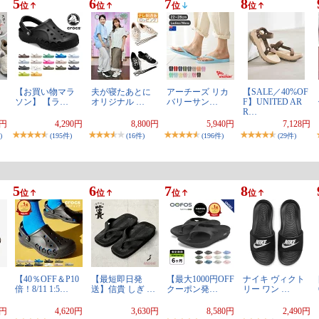
5
6
7
8
位
位
位
位
】
【お買い物マラ
夫が寝たあとに
アーチーズ リカ
【SALE／40%OF
ソン】 【ラ…
オリジナル …
バリーサン…
F】UNITED AR
R…
9円
4,290円
8,800円
5,940円
7,128円
)
(195件)
(16件)
(196件)
(29件)
5
6
7
8
位
位
位
位
【40％OFF＆P10
【最短即日発
【最大1000円OFF
ナイキ ヴィクト
倍！8/11 1:5…
送】信貴 しぎ …
クーポン発…
リー ワン …
0円
4,620円
3,630円
8,580円
2,490円