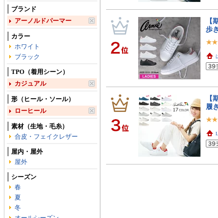
ブランド
アーノルドパーマー
【
歩き
カラー
ホワイト
ブラック
TPO（着用シーン）
カジュアル
【
形（ヒール・ソール）
履
ローヒール
素材（生地・毛糸）
L
合皮・フェイクレザー
屋内・屋外
屋外
シーズン
春
夏
冬
オールシーズン