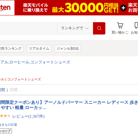
ランキングで
買い物かご
お知
女性ランキング
リアルタイム
ジャンル別1位
ュアル,ローヒール,コンフォートシューズ
ヒール | コンフォートシューズ
週間
|
月間
期間限定クーポンあり】アーノルドパーマー スニーカー レディース 歩き
きやすい 軽量 ローカッ…
レビュー(1,367件)
はきもの広場