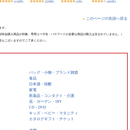
(118件)
(329件)
(1件)
(445件)
このページの先頭へ戻る
ます。
頒布会購入商品が対象。専用ユーザ名・パスワードが必要な商品の購入は含まれていません。）
性もございますのでご了承ください。
バッグ・小物・ブランド雑貨
食品
日本酒・焼酎
家電
医薬品・コンタクト・介護
花・ガーデン・DIY
CD・DVD
キッズ・ベビー・マタニティ
カタログギフト・チケット