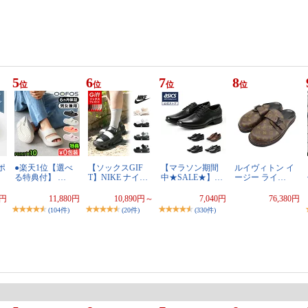
5
6
7
8
位
位
位
位
ポ
●楽天1位【選べ
【ソックスGIF
【マラソン期間
ルイヴィトン イ
る特典付】 …
T】NIKE ナイ…
中★SALE★】…
ージー ライ…
0円
11,880円
10,890円～
7,040円
76,380円
(104件)
(20件)
(330件)