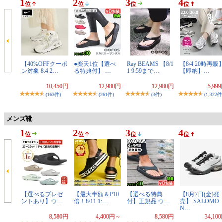
1
2
3
4
位
位
位
位
【40%OFFクーポ
●楽天1位【選べ
Ray BEAMS 【8/1
【8/4 20時再販
ン対象 8.4 2…
る特典付】 …
1 9:59まで…
【即納】…
10,450円
12,980円
12,980円
5,99
(163件)
(261件)
(3件)
(1,322件
メンズ靴
1
2
3
4
位
位
位
位
【選べるプレゼ
【最大半額＆P10
【選べる特典
【8月7日(金)発
ントあり】ウ…
倍！8/11 1:…
付】正規品 ウ…
売】 SALOMO
N…
8,580円
4,400円～
8,580円
34,10