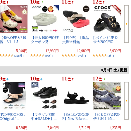
9
10
11
12
位
位
位
位
【40％OFF＆P10
【最大1000円OFF
【P10倍】【返品
[ ポイントUP &
倍！8/11 1:5…
クーポン発…
交換送料無…
最大2000円O…
5,940円
12,980円
12,980円
6,930円
(328件)
(95件)
(146件)
(2件)
8月8日(土) 更新
9
10
11
12
位
位
位
位
[P20倍]OOFOS :
【マラソン期間
【SALE／20%OF
【30％OFF＆P20
OOriginal /…
中★SALE★】…
F】New Balanc…
倍！8/11 1:5…
8,580円
7,040円
8,712円
4,235円