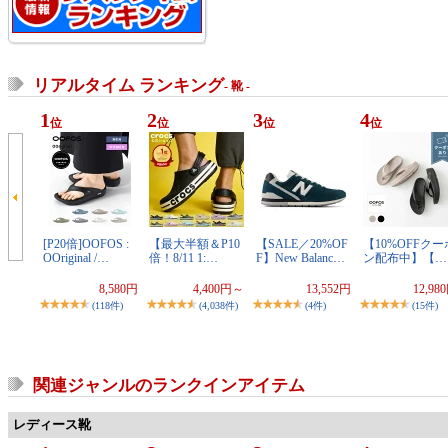
リアルタイム ランキング
- 靴 -
1
2
3
4
位
位
位
位
[P20倍]OOFOS :
【最大半額＆P10
【SALE／20%OF
【10%OFFクー
OOriginal /…
倍！8/11 1:…
F】New Balanc…
ン配布中】【…
8,580円
4,400円～
13,552円
12,98
(118件)
(4,038件)
(4件)
(15件)
関連ジャンルのランクインアイテム
レディース靴