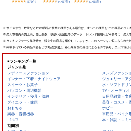
(676件)
(4,037件)
(1,095件)
※
サイズや色、数量など1つの商品に複数の種類がある場合は、すべての種類を1つの商品のラン
※
楽天市場内の売上高、売上個数、取扱い店舗数等のデータ、トレンド情報などを参考に、楽天
※
ランキングデータ集計時点で販売中の商品を紹介していますが、このページをご覧になられた
※
掲載されている商品内容および商品説明は、各出店店舗の責任によるものであり、楽天市場は
■ランキング一覧
ジャンル別
レディースファッション
メンズファッシ
インナー・下着・ナイトウェア
ジュエリー・ア
スイーツ・お菓子
水・ソフトドリ
パソコン・周辺機器
TV・オーディオ
インテリア・寝具・収納
日用品雑貨・文
ダイエット・健康
美容・コスメ・
おもちゃ
ホビー
楽器・音響機器
車用品・バイク
ゴルフ
本・雑誌・コミ
期間別