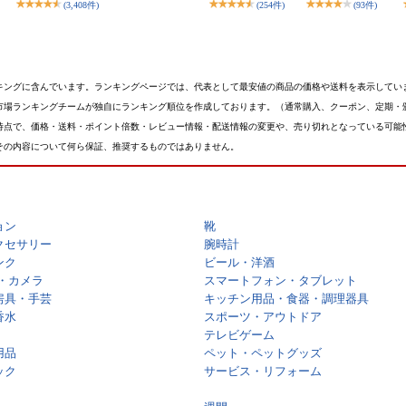
(3,408件)
(254件)
(93件)
キングに含んでいます。ランキングページでは、代表として最安値の商品の価格や送料を表示してい
市場ランキングチームが独自にランキング順位を作成しております。（通常購入、クーポン、定期・
時点で、価格・送料・ポイント倍数・レビュー情報・配送情報の変更や、売り切れとなっている可能
その内容について何ら保証、推奨するものではありません。
ョン
靴
クセサリー
腕時計
ンク
ビール・洋酒
・カメラ
スマートフォン・タブレット
房具・手芸
キッチン用品・食器・調理器具
香水
スポーツ・アウトドア
テレビゲーム
用品
ペット・ペットグッズ
ック
サービス・リフォーム