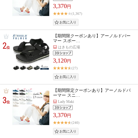
3,370
円
(1,367)
【期間限クーポンあり】アーノルドパー
マー スポー…
2
はきもの広場
位
3,120
円
(27)
【期間限定クーポンあり】アーノルドパ
ーマー スニ…
3
Lady Maki
位
3,370
円
(240)