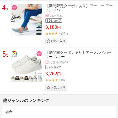
4
【期間限定クーポンあり】アーニー アー
位
ノルドパー…
Lady Maki
3,180
円
(351)
5
【期間限クーポンあり】アーノルドパー
位
マー スニー…
はきもの広場
3,762
円
(8)
他ジャンルのランキング
総合