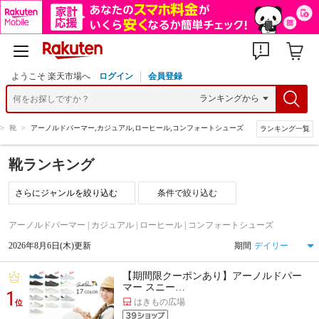
ようこそ 楽天市場へ
ログイン
会員登録
>
靴
>
アーノルドパーマー,カジュアル,ローヒール,コンフォートシューズ
ランキング一覧
靴ランキング
条件で絞り込む
アーノルドパーマー | カジュアル | ローヒール | コンフォートシューズ
2026年8月6日(木)更新
期間
【期間限クーポンあり】アーノルドパー
マー スニー…
1
はきもの広場
位