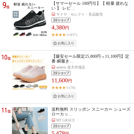
9
【サマーセール 100円引】【 軽量 疲れな
位
い 】 レビ…
サドヤ・セレクト・良品販売
4,380
円
(637)
10
【爆安セール限定25,800円→11,100円】定
位
番 瞬履き…
anderis 楽天市場店
11,600
円
(78)
11
送料無料 スリッポン スニーカー シューズ
位
ローカッ…
MT GRACE
5,478
円