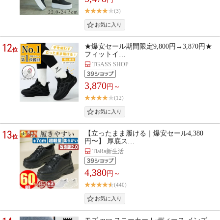
(3)
12
★爆安セール期間限定9,800円→3,870円★
位
フィットイ…
TGASS SHOP
3,870
円～
(12)
13
【立ったまま履ける｜爆安セール4,380
位
円〜】 厚底ス…
TiaRa新生活
4,380
円～
(440)