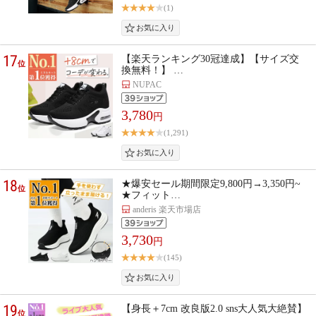
(1)
17
【楽天ランキング30冠達成】【サイズ交
位
換無料！】 …
NUPAC
3,780
円
(1,291)
18
★爆安セール期間限定9,800円→3,350円~
位
★フィット…
anderis 楽天市場店
3,730
円
(145)
19
【身長＋7cm 改良版2.0 sns大人気大絶賛】
位