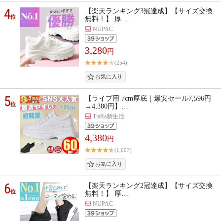
4
【楽天ランキング3冠達成】【サイズ交換
位
無料！】 厚…
NUPAC
3,280
円
(254)
5
【ライブ用 7cm厚底｜爆安セール7,596円
位
→4,380円】…
TiaRa新生活
4,380
円
(1,007)
6
【楽天ランキング2冠達成】【サイズ交換
位
無料！】 厚…
NUPAC