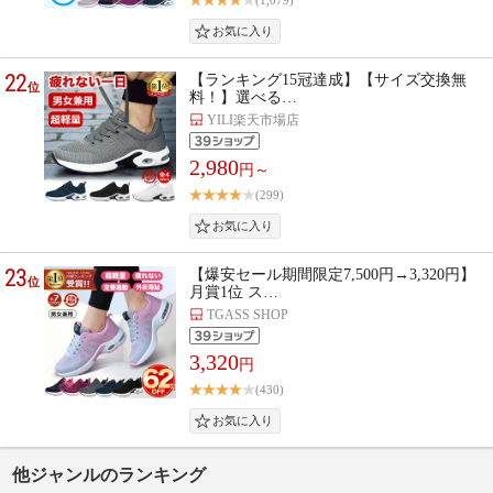
(1,079)
22
【ランキング15冠達成】【サイズ交換無
位
料！】選べる…
YILI楽天市場店
2,980
円～
(299)
23
【爆安セール期間限定7,500円→3,320円】
位
月賞1位 ス…
TGASS SHOP
3,320
円
(430)
他ジャンルのランキング