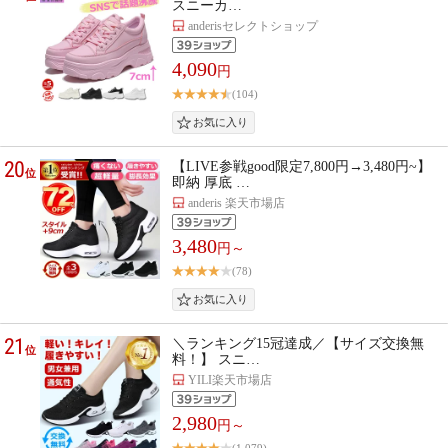
スニーカ…
anderisセレクトショップ
4,090
円
(104)
20
【LIVE参戦good限定7,800円→3,480円~】
位
即納 厚底 …
anderis 楽天市場店
3,480
円～
(78)
21
＼ランキング15冠達成／【サイズ交換無
位
料！】 スニ…
YILI楽天市場店
2,980
円～