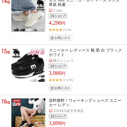
14
モズ moz スニーカー レディース メンズ
位
厚底 軽量 …
S-mart
4,290
円
(54)
15
スニーカー レディース 靴 黒 白 ブラック
位
ホワイト…
靴のニシムラ
3,980
円
(159)
16
送料無料！ウォーキングシューズ スニー
位
カー レディ…
JOKBEN楽天市場店
3,899
円