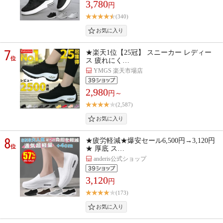
3,780
円
(340)
7
★楽天1位【25冠】 スニーカー レディー
位
ス 疲れにく…
YMGS 楽天市場店
2,980
円～
(2,587)
8
★疲労軽減★爆安セール6,500円→3,120円
位
★ 厚底 ス…
anderis公式ショップ
3,120
円
(173)