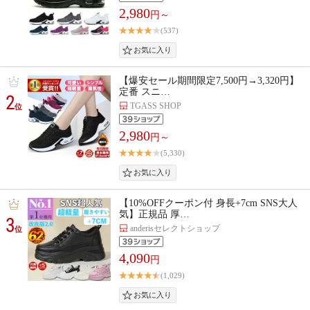
2,980
円～
(537)
【爆安セール期間限定7,500円→3,320円】
定番 スニ…
2
TGASS SHOP
位
2,980
円～
(5,330)
【10%OFFクーポン付 身長+7cm SNS大人
気】正規品 厚…
3
anderisセレクトショップ
位
4,090
円
(1,029)