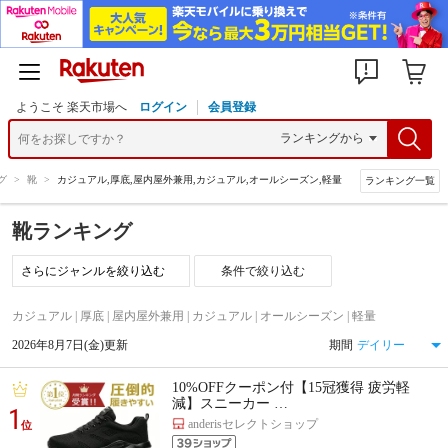
ようこそ 楽天市場へ
ログイン
会員登録
グ
>
靴
>
カジュアル,厚底,屋内屋外兼用,カジュアル,オールシーズン,軽量
ランキング一覧
靴ランキング
条件で絞り込む
カジュアル | 厚底 | 屋内屋外兼用 | カジュアル | オールシーズン | 軽量
2026年8月7日(金)更新
期間
10%OFFクーポン付【15冠獲得 疲労軽
減】スニーカー …
1
anderisセレクトショップ
位