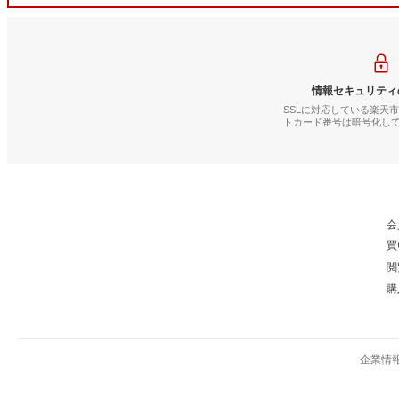
情報セキュリティ
SSLに対応している楽天
トカード番号は暗号化し
会
買
閲
購
企業情