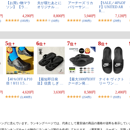
】
【お買い物マラ
夫が寝たあとに
アーチーズ リカ
【SALE／40%OF
ソン】 【ラ…
オリジナル …
バリーサン…
F】UNITED AR
R…
9円
4,290円
8,800円
5,940円
7,128円
)
(195件)
(16件)
(196件)
(29件)
5
6
7
8
位
位
位
位
【40％OFF＆P10
【最短即日発
【最大1000円OFF
ナイキ ヴィクト
倍！8/11 1:5…
送】信貴 しぎ …
クーポン発…
リー ワン …
0円
4,620円
3,630円
8,580円
2,490円
(3,408件)
(254件)
(93件)
キングに含んでいます。ランキングページでは、代表として最安値の商品の価格や送料を表示してい
市場ランキングチームが独自にランキング順位を作成しております。（通常購入、クーポン、定期・