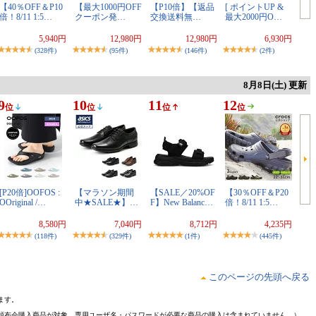
【40％OFF＆P10
【最大1000円OFF
【P10倍】【返品
[ ポイントUP &
倍！8/11 1:5…
クーポン発…
交換送料無…
最大2000円O…
5,940円
12,980円
12,980円
6,930円
(328件)
(95件)
(146件)
(2件)
8月8日(土) 更新
9
10
11
12
位
位
位
位
[P20倍]OOFOS :
【マラソン期間
【SALE／20%OF
【30％OFF＆P20
OOriginal /…
中★SALE★】…
F】New Balanc…
倍！8/11 1:5…
8,580円
7,040円
8,712円
4,235円
(118件)
(329件)
(1件)
(445件)
このページの先頭へ戻る
ます。
頒布会購入商品が対象。専用ユーザ名・パスワードが必要な商品の購入は含まれていません。）