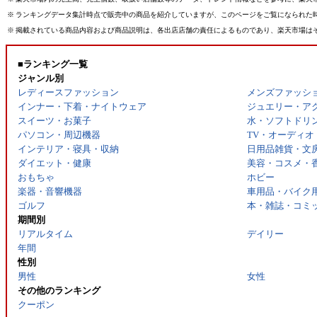
※
ランキングデータ集計時点で販売中の商品を紹介していますが、このページをご覧になられた
※
掲載されている商品内容および商品説明は、各出店店舗の責任によるものであり、楽天市場は
■ランキング一覧
ジャンル別
レディースファッション
メンズファッシ
インナー・下着・ナイトウェア
ジュエリー・ア
スイーツ・お菓子
水・ソフトドリ
パソコン・周辺機器
TV・オーディオ
インテリア・寝具・収納
日用品雑貨・文
ダイエット・健康
美容・コスメ・
おもちゃ
ホビー
楽器・音響機器
車用品・バイク
ゴルフ
本・雑誌・コミ
期間別
リアルタイム
デイリー
年間
性別
男性
女性
その他のランキング
クーポン