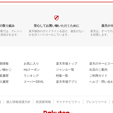
の取り組み
安心してお買い物いただくために
楽天の
市場では、クレジッ
楽天独自のガイドラインを設け、違反がない
楽天は、すべての
て送信されます。
かを日々パトロールしています。
を目指します。
員情報
お気に入り
楽天市場トップ
楽天のサービス
い物かご
myクーポン
ジャンル一覧
出店のご案内
覧履歴
ランキング
特集一覧
ご利用ガイド
入履歴
スーパーDEAL
楽天市場アプリ
ヘルプ・問い合
報
個人情報保護方針
投資家情報
サステナビリティ
プレスリリース