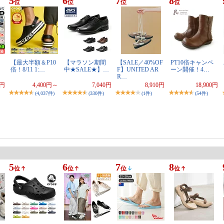
5
6
7
8
位
位
位
位
【最大半額＆P10
【マラソン期間
【SALE／40%OF
PT10倍キャンペ
倍！8/11 1:…
中★SALE★】…
F】UNITED AR
ーン開催！4…
R…
0円
4,400円～
7,040円
8,910円
18,900円
(4,037件)
(330件)
(1件)
(54件)
5
6
7
8
位
位
位
位