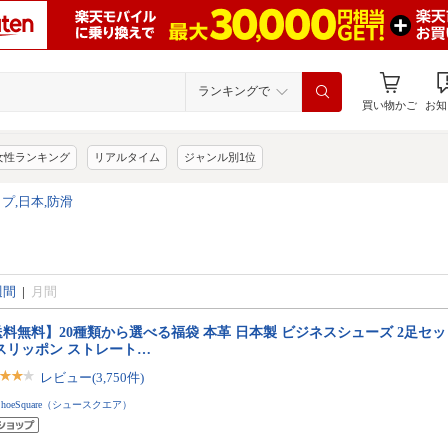
ランキングで
買い物かご
お知
女性ランキング
リアルタイム
ジャンル別1位
プ,日本,防滑
週間
|
月間
料無料】20種類から選べる福袋 本革 日本製 ビジネスシューズ 2足セッ
 スリッポン ストレート…
レビュー(3,750件)
ShoeSquare（シュースクエア）