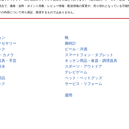
時点で、価格・送料・ポイント倍数・レビュー情報・配送情報の変更や、売り切れとなっている可能
その内容について何ら保証、推奨するものではありません。
ョン
靴
クセサリー
腕時計
ンク
ビール・洋酒
・カメラ
スマートフォン・タブレット
房具・手芸
キッチン用品・食器・調理器具
香水
スポーツ・アウトドア
テレビゲーム
用品
ペット・ペットグッズ
ック
サービス・リフォーム
週間