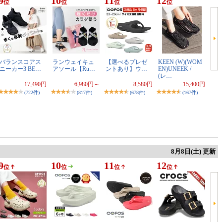
9
10
11
12
位
位
位
位
バランスコアス
ランウェイキュ
【選べるプレゼ
KEEN (W)(WOM
ニーカー3 BE…
アソール【Ru…
ントあり】ウ…
EN)UNEEK /
(レ…
17,490円
6,980円～
8,580円
15,400円
(722件)
(817件)
(678件)
(167件)
8月8日(土) 更新
9
10
11
12
位
位
位
位