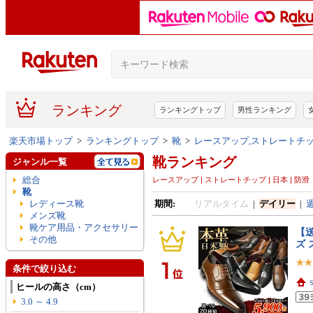
ランキング
ランキングトップ
男性ランキング
楽天市場トップ
>
ランキングトップ
>
靴
>
レースアップ,ストレートチッ
靴ランキング
ジャンル一覧
総合
レースアップ | ストレートチップ | 日本 | 防滑
靴
レディース靴
期間:
リアルタイム
|
デイリー
|
メンズ靴
靴ケア用品・アクセサリー
【送
その他
ズ
条件で絞り込む
ヒールの高さ（cm）
3.0 ～ 4.9