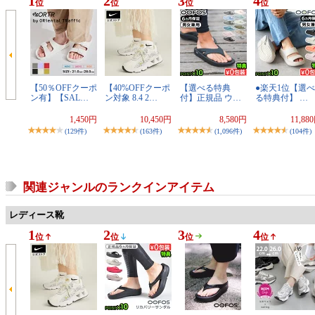
1
2
3
4
位
位
位
位
【50％OFFクーポ
【40%OFFクーポ
【選べる特典
●楽天1位【選べ
ン有】【SAL…
ン対象 8.4 2…
付】正規品 ウ…
る特典付】 …
1,450円
10,450円
8,580円
11,88
(129件)
(163件)
(1,096件)
(104件)
関連ジャンルのランクインアイテム
レディース靴
1
2
3
4
位
位
位
位