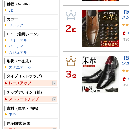
靴幅（Width）
2E
【
メ
カラー
ブラック
TPO（着用シーン）
フォーマル
パーティー
カジュアル
【送
形状（つま先）
シュ
スクエアトゥ
タイプ（ストラップ）
レースアップ
チップデザイン（靴）
ストレートチップ
素材（生地・毛糸）
本革
原産国/製造国