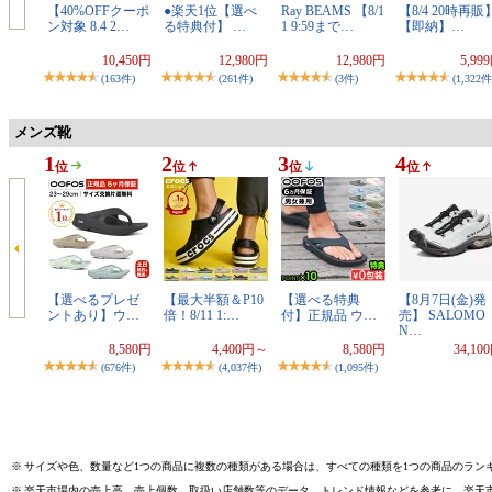
【40%OFFクーポ
●楽天1位【選べ
Ray BEAMS 【8/1
【8/4 20時再販
ン対象 8.4 2…
る特典付】 …
1 9:59まで…
【即納】…
10,450円
12,980円
12,980円
5,99
(163件)
(261件)
(3件)
(1,322件
メンズ靴
1
2
3
4
位
位
位
位
【選べるプレゼ
【最大半額＆P10
【選べる特典
【8月7日(金)発
ントあり】ウ…
倍！8/11 1:…
付】正規品 ウ…
売】 SALOMO
N…
8,580円
4,400円～
8,580円
34,10
(676件)
(4,037件)
(1,095件)
※
サイズや色、数量など1つの商品に複数の種類がある場合は、すべての種類を1つの商品のラン
※
楽天市場内の売上高、売上個数、取扱い店舗数等のデータ、トレンド情報などを参考に、楽天