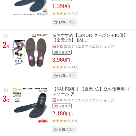
1,350
円
(461)
※おすすめ【15%OFFクーポン＋P5倍】
【楽天1位】 BM…
2
NIS SHOP（エヌアイエスショップ）
位
3,960
円
(142)
【SALE割引】【楽天1位】立ち仕事用 イ
ンソール ア…
3
NIS SHOP（エヌアイエスショップ）
位
2,180
円～
(168)