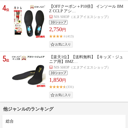
4
【OFFクーポン＋P10倍】 インソール BM
位
Z CCLP アシ…
NIS SHOP（エヌアイエスショップ）
2,750
円
(413)
5
【楽天1位】【送料無料】【キッズ・ジュ
位
ニア用】BMZ…
NIS SHOP（エヌアイエスショップ）
1,850
円
(331)
他ジャンルのランキング
総合