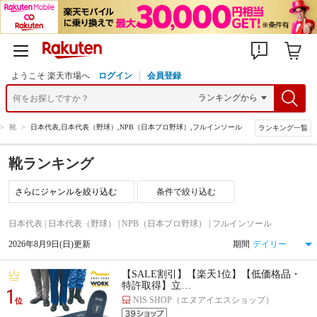
ようこそ 楽天市場へ
ログイン
会員登録
>
靴
>
日本代表,日本代表（野球）,NPB（日本プロ野球）,フルインソール
ランキング一覧
靴ランキング
条件で絞り込む
日本代表 | 日本代表（野球） | NPB（日本プロ野球） | フルインソール
2026年8月9日(日)更新
期間
【SALE割引】【楽天1位】【低価格品・
特許取得】立…
1
NIS SHOP（エヌアイエスショップ）
位