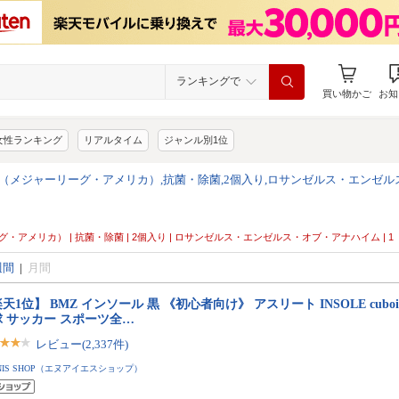
ランキングで
買い物かご
お知
女性ランキング
リアルタイム
ジャンル別1位
LB（メジャーリーグ・アメリカ）,抗菌・除菌,2個入り,ロサンゼルス・エンゼ
ーグ・アメリカ） | 抗菌・除菌 | 2個入り | ロサンゼルス・エンゼルス・オブ・アナハイム | 1
週間
|
月間
天1位】 BMZ インソール 黒 《初心者向け》 アスリート INSOLE cuboid bal
球 サッカー スポーツ全…
レビュー(2,337件)
NIS SHOP（エヌアイエスショップ）