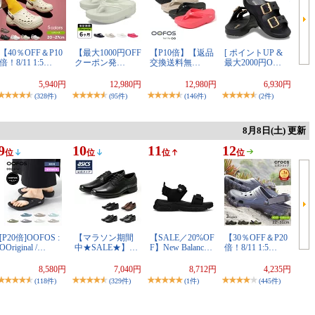
【40％OFF＆P10
【最大1000円OFF
【P10倍】【返品
[ ポイントUP &
倍！8/11 1:5…
クーポン発…
交換送料無…
最大2000円O…
5,940円
12,980円
12,980円
6,930円
(328件)
(95件)
(146件)
(2件)
8月8日(土) 更新
9
10
11
12
位
位
位
位
[P20倍]OOFOS :
【マラソン期間
【SALE／20%OF
【30％OFF＆P20
OOriginal /…
中★SALE★】…
F】New Balanc…
倍！8/11 1:5…
8,580円
7,040円
8,712円
4,235円
(118件)
(329件)
(1件)
(445件)