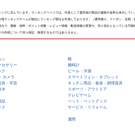
キングに含んでいます。ランキングページでは、代表として最安値の商品の価格や送料を表示してい
市場ランキングチームが独自にランキング順位を作成しております。（通常購入、クーポン、定期・
時点で、価格・送料・ポイント倍数・レビュー情報・配送情報の変更や、売り切れとなっている可能
その内容について何ら保証、推奨するものではありません。
ョン
靴
クセサリー
腕時計
ンク
ビール・洋酒
・カメラ
スマートフォン・タブレット
房具・手芸
キッチン用品・食器・調理器具
香水
スポーツ・アウトドア
テレビゲーム
用品
ペット・ペットグッズ
ック
サービス・リフォーム
週間