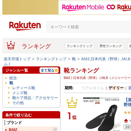
ランキング
ランキングトップ
男性ランキング
楽天市場トップ
>
ランキングトップ
>
靴
>
BMZ,日本代表（野球）,M
ム,1
靴ランキング
ジャンル一覧
総合
BMZ | 日本代表（野球） | MLB（メジャーリ
靴
レディース靴
期間:
リアルタイム
|
デイリー
|
メンズ靴
靴ケア用品・アクセサリー
【楽
その他
野
条件で絞り込む
ブランド
BMZ