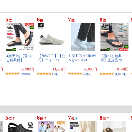
5
6
7
8
位
位
位
位
●楽天1位【選べ
【20%OFF】【公
UNITED ARROW
【選べる特典
O
る特典付】 …
式】ニューバ…
S green label …
付】正規品 ウ…
0円
12,980円
13,552円
20,900円
8,580円
(263件)
(3件)
(5件)
(1,097件)
5
6
7
8
位
位
位
位