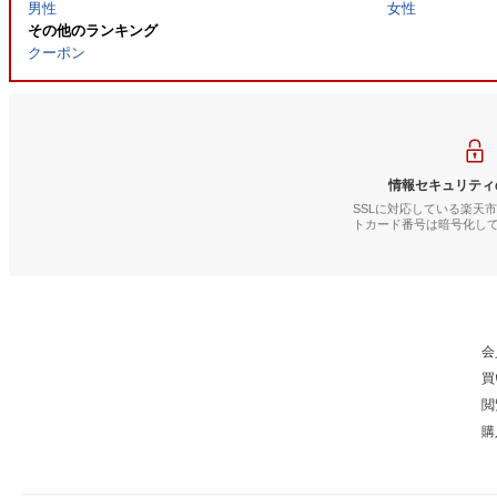
男性
女性
その他のランキング
クーポン
情報セキュリティ
SSLに対応している楽天
トカード番号は暗号化し
会
買
閲
購