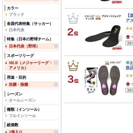
カラー
ブラック
【
アス
各国代表特集（サッカー）
日本代表
特集（日本の野球チーム）
日本代表（野球）
スポーツリーグ
※お
MLB（メジャーリーグ・
規品
アメリカ）
用途・目的
抗菌・除菌
シーズン
オールシーズン
種類（インソール）
フルインソール
総個数
2個入り