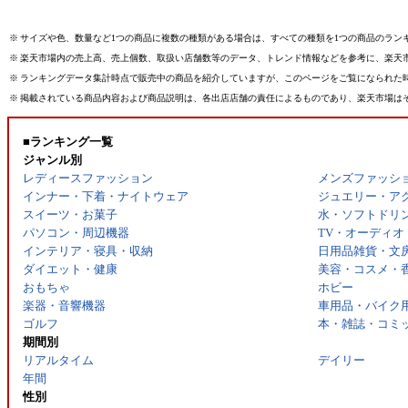
※
サイズや色、数量など1つの商品に複数の種類がある場合は、すべての種類を1つの商品のラン
※
楽天市場内の売上高、売上個数、取扱い店舗数等のデータ、トレンド情報などを参考に、楽天
※
ランキングデータ集計時点で販売中の商品を紹介していますが、このページをご覧になられた
※
掲載されている商品内容および商品説明は、各出店店舗の責任によるものであり、楽天市場は
■ランキング一覧
ジャンル別
レディースファッション
メンズファッシ
インナー・下着・ナイトウェア
ジュエリー・ア
スイーツ・お菓子
水・ソフトドリ
パソコン・周辺機器
TV・オーディオ
インテリア・寝具・収納
日用品雑貨・文
ダイエット・健康
美容・コスメ・
おもちゃ
ホビー
楽器・音響機器
車用品・バイク
ゴルフ
本・雑誌・コミ
期間別
リアルタイム
デイリー
年間
性別