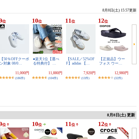
8月8日(土) 15:57更新
9
10
11
12
位
位
位
位
【50％OFFクーポ
●楽天1位【選べ
【SALE／52%OF
【正規品】ウー
ン対象 08/0…
る特典付】 …
F】adidas 【…
フォス ウー…
11,000円
11,880円
7,920円
12,980円
(186件)
(104件)
(13件)
(32件)
8月8日(土) 更新
9
10
11
12
位
位
位
位