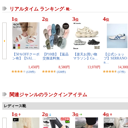
リアルタイム ランキング
- 靴 -
1
2
3
4
位
位
位
位
【50％OFFクーポ
【P10倍】【返品
【楽天お買い物
【公式ショッ
ン有】【SAL…
交換送料無…
マラソン】Co…
プ】SERRANO 
n…
1,450円
8,580円
13,970円
14,30
(129件)
(328件)
(17件)
関連ジャンルのランクインアイテム
レディース靴
1
2
3
4
位
位
位
位