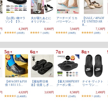
】
【お買い物マラ
夫が寝たあとに
アーチーズ リカ
【SALE／40%OF
ソン】 【ラ…
オリジナル …
バリーサン…
F】UNITED AR
R…
9円
4,290円
8,800円
5,940円
7,128円
)
(195件)
(16件)
(196件)
(29件)
5
6
7
8
位
位
位
位
【40％OFF＆P10
【最短即日発
【最大1000円OFF
ナイキ ヴィクト
倍！8/11 1:5…
送】信貴 しぎ …
クーポン発…
リー ワン …
0円
4,620円
3,630円
8,580円
2,490円
(3,408件)
(254件)
(93件)