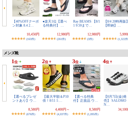
【40%OFFクーポ
●楽天1位【選べ
Ray BEAMS 【8/1
【8/4 20時再販
ン対象 8.4 2…
る特典付】 …
1 9:59まで…
【即納】…
10,450円
12,980円
12,980円
5,99
(163件)
(261件)
(3件)
(1,322件
メンズ靴
1
2
3
4
位
位
位
位
【選べるプレゼ
【最大半額＆P10
【選べる特典
【8月7日(金)発
ントあり】ウ…
倍！8/11 1:…
付】正規品 ウ…
売】 SALOMO
N…
8,580円
4,400円～
8,580円
34,10
(676件)
(4,037件)
(1,095件)