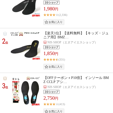
1,980
円
(2,336)
【楽天1位】【送料無料】【キッズ・ジュ
ニア用】BMZ…
2
NIS SHOP（エヌアイエスショップ）
位
1,850
円
(331)
【OFFクーポン＋P10倍】 インソール BM
Z CCLP アシ…
3
NIS SHOP（エヌアイエスショップ）
位
2,750
円
(413)