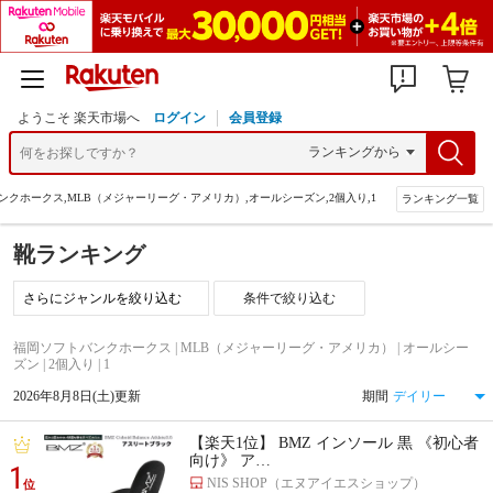
ようこそ 楽天市場へ
ログイン
会員登録
ンクホークス,MLB（メジャーリーグ・アメリカ）,オールシーズン,2個入り,1
ランキング一覧
靴ランキング
条件で絞り込む
福岡ソフトバンクホークス | MLB（メジャーリーグ・アメリカ） | オールシー
ズン | 2個入り | 1
2026年8月8日(土)更新
期間
【楽天1位】 BMZ インソール 黒 《初心者
向け》 ア…
1
NIS SHOP（エヌアイエスショップ）
位