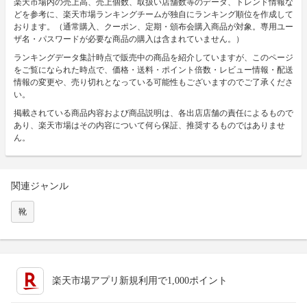
楽天市場内の売上高、売上個数、取扱い店舗数等のデータ、トレンド情報な
どを参考に、楽天市場ランキングチームが独自にランキング順位を作成して
おります。（通常購入、クーポン、定期・頒布会購入商品が対象。専用ユー
ザ名・パスワードが必要な商品の購入は含まれていません。）
ランキングデータ集計時点で販売中の商品を紹介していますが、このページ
をご覧になられた時点で、価格・送料・ポイント倍数・レビュー情報・配送
情報の変更や、売り切れとなっている可能性もございますのでご了承くださ
い。
掲載されている商品内容および商品説明は、各出店店舗の責任によるもので
あり、楽天市場はその内容について何ら保証、推奨するものではありませ
ん。
関連ジャンル
靴
楽天市場アプリ新規利用で1,000ポイント