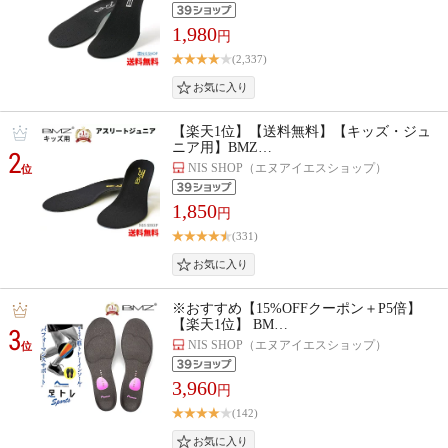
1,980
円
(2,337)
【楽天1位】【送料無料】【キッズ・ジュ
ニア用】BMZ…
2
NIS SHOP（エヌアイエスショップ）
位
1,850
円
(331)
※おすすめ【15%OFFクーポン＋P5倍】
【楽天1位】 BM…
3
NIS SHOP（エヌアイエスショップ）
位
3,960
円
(142)