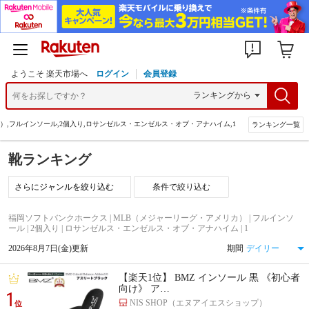
ようこそ 楽天市場へ
ログイン
会員登録
）,フルインソール,2個入り,ロサンゼルス・エンゼルス・オブ・アナハイム,1
ランキング一覧
靴ランキング
条件で絞り込む
福岡ソフトバンクホークス | MLB（メジャーリーグ・アメリカ） | フルインソ
ール | 2個入り | ロサンゼルス・エンゼルス・オブ・アナハイム | 1
2026年8月7日(金)更新
期間
【楽天1位】 BMZ インソール 黒 《初心者
向け》 ア…
1
NIS SHOP（エヌアイエスショップ）
位