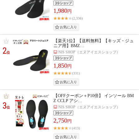
1,980
円
(2,336)
【楽天1位】【送料無料】【キッズ・ジュ
ニア用】BMZ…
2
NIS SHOP（エヌアイエスショップ）
位
1,850
円
(331)
【OFFクーポン＋P10倍】 インソール BM
Z CCLP アシ…
3
NIS SHOP（エヌアイエスショップ）
位
2,750
円
(413)