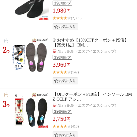
1,980
円
(2,339)
※おすすめ【15%OFFクーポン＋P5倍】
【楽天1位】 BM…
2
NIS SHOP（エヌアイエスショップ）
位
3,960
円
(142)
【OFFクーポン＋P10倍】 インソール BM
Z CCLP アシ…
3
NIS SHOP（エヌアイエスショップ）
位
2,750
円
(413)