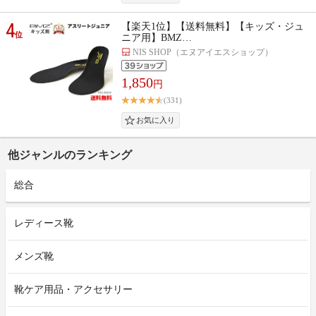
4
【楽天1位】【送料無料】【キッズ・ジュ
位
ニア用】BMZ…
NIS SHOP（エヌアイエスショップ）
1,850
円
(331)
他ジャンルのランキング
総合
レディース靴
メンズ靴
靴ケア用品・アクセサリー