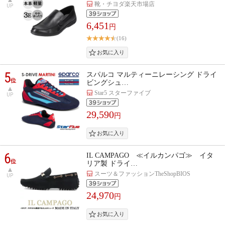
靴・チヨダ楽天市場店
UP
6,451
円
(16)
5
スパルコ マルティーニレーシング ドライ
位
ビングシュ…
Star5 スターファイブ
UP
29,590
円
6
IL CAMPAGO ≪イルカンパゴ≫ イタ
位
リア製 ドライ…
スーツ＆ファッションTheShopBIOS
UP
24,970
円