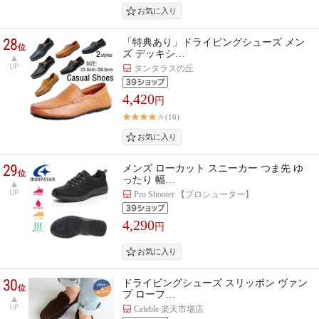
28
「特典あり」ドライビングシューズ メン
位
ズ デッキシ…
UP
タンタラスの丘
4,420
円
(16)
29
メンズ ローカット スニーカー つま先 ゆ
位
ったり 幅…
UP
Pro Shooter 【プロシューター】
4,290
円
30
ドライビングシューズ スリッポン ヴァン
位
プ ローフ…
UP
Celeble 楽天市場店