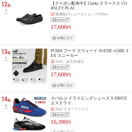
12
【クーポン配布中】Clarks クラークス CO
位
RSLEY PLAI…
UP
靴通販のシューズショップASBee
17,600
円
13
PUMA プーマ スウェード SUEDE GORE-T
位
EX スニーカー
UP
ABA 楽天市場店
17,600
円
14
スパルコ ドライビングシューズ S-DRIVE
位
エスドライ…
UP
Star5 スターファイブ
16,390
円