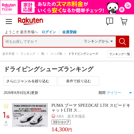
ようこそ 楽天市場へ
ログイン
会員登録
楽天市場
>
ランキング
>
靴
>
メンズ靴
>
ドライビングシューズ
ランキング一覧
ドライビングシューズランキング
条件で絞り込む
2026年8月6日(木)更新
期間
PUMA プーマ SPEEDCAT LTH スピードキ
ャットLTH ス…
1
ABA 楽天市場店
位
UP
14,300
円