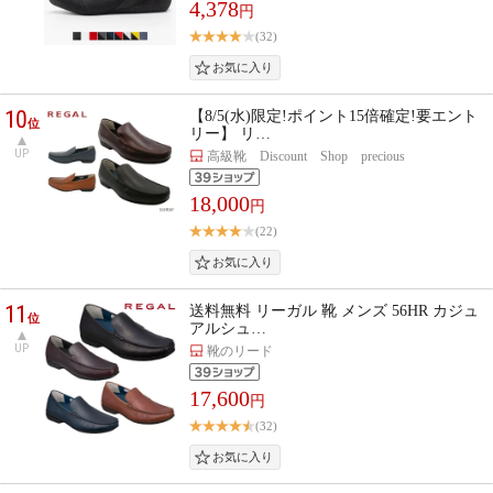
4,378
円
(32)
10
【8/5(水)限定!ポイント15倍確定!要エント
位
リー】 リ…
UP
高級靴 Discount Shop precious
18,000
円
(22)
11
送料無料 リーガル 靴 メンズ 56HR カジュ
位
アルシュ…
UP
靴のリード
17,600
円
(32)