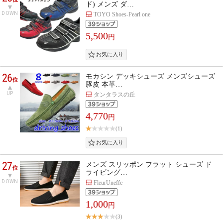
ド) メンズ ダ…
DOWN
TOYO Shoes-Pearl one
5,500
円
26
モカシン デッキシューズ メンズシューズ
位
豚皮 本革…
UP
タンタラスの丘
4,770
円
(1)
27
メンズ スリッポン フラット シューズ ド
位
ライビング…
DOWN
FleurUneffe
1,000
円
(3)