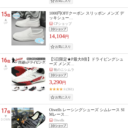
15
1000円OFFクーポン スリッポン メンズ デ
位
ッキシュー…
UP
CPショップ
14,104
円
16
【5日限定★P最大8倍】ドライビングシュ
位
ーズ メンズ…
UP
靴のニシムラ
3,290
円
(361)
17
Oiwells レーシングシューズ シムレース SI
位
Mレース…
DOWN
Oiwells