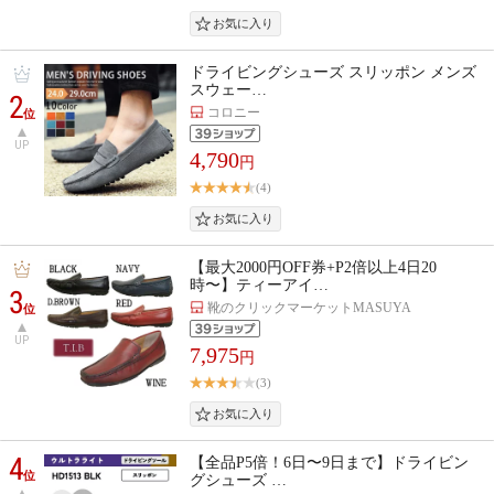
ドライビングシューズ スリッポン メンズ
スウェー…
2
コロニー
位
UP
4,790
円
(4)
【最大2000円OFF券+P2倍以上4日20
時〜】ティーアイ…
3
靴のクリックマーケットMASUYA
位
UP
7,975
円
(3)
4
【全品P5倍！6日〜9日まで】ドライビン
位
グシューズ …