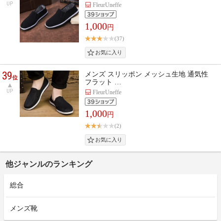
UP
FleurUneffe
1,000
円
(37)
39
メンズ スリッポン メッシュ生地 通気性
位
フラット …
UP
FleurUneffe
1,000
円
(2)
他ジャンルのランキング
総合
メンズ靴