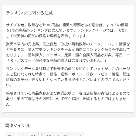
ランキングに関する注意
サイズや色、数量など1つの商品に複数の種類がある場合は、すべての種類
を1つの商品のランキングに含んでいます。ランキングページでは、代表と
して最安値の商品の価格や送料を表示しています。
楽天市場内の売上高、売上個数、取扱い店舗数等のデータ、トレンド情報な
どを参考に、楽天市場ランキングチームが独自にランキング順位を作成して
おります。（通常購入、クーポン、定期・頒布会購入商品が対象。専用ユー
ザ名・パスワードが必要な商品の購入は含まれていません。）
ランキングデータ集計時点で販売中の商品を紹介していますが、このページ
をご覧になられた時点で、価格・送料・ポイント倍数・レビュー情報・配送
情報の変更や、売り切れとなっている可能性もございますのでご了承くださ
い。
掲載されている商品内容および商品説明は、各出店店舗の責任によるもので
あり、楽天市場はその内容について何ら保証、推奨するものではありませ
ん。
関連ジャンル