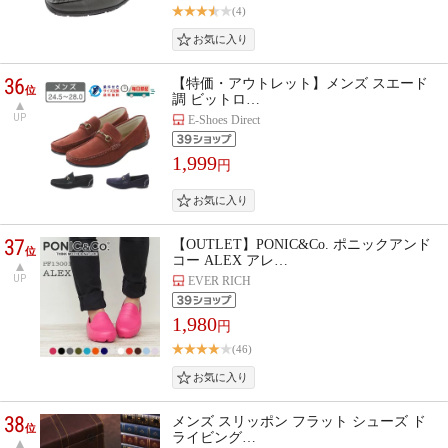
(4)
36
【特価・アウトレット】メンズ スエード
位
調 ビットロ…
UP
E-Shoes Direct
1,999
円
37
【OUTLET】PONIC&Co. ポニックアンド
位
コー ALEX アレ…
UP
EVER RICH
1,980
円
(46)
38
メンズ スリッポン フラット シューズ ド
位
ライビング…