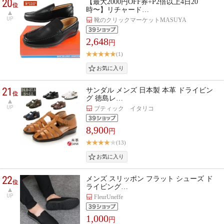
20
【最大2000円OFF券+P2倍以上4日20
位
時〜】リチャード…
UP
靴のクリックマーケットMASUYA
2,648
円
(1)
21
サンダル メンズ 日本製 本革 ドライビン
位
グ 徳島レ…
UP
ブティック イタリコ
8,900
円
(13)
22
メンズ スリッポン フラット シューズ ド
位
ライビング…
UP
FleurUneffe
1,000
円