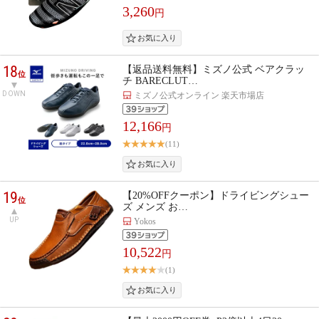
3,260
円
18
【返品送料無料】ミズノ公式 ベアクラッ
位
チ BARECLUT…
DOWN
ミズノ公式オンライン 楽天市場店
12,166
円
(11)
19
【20%OFFクーポン】ドライビングシュー
位
ズ メンズ お…
UP
Yokos
10,522
円
(1)