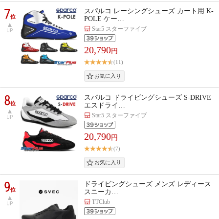
7
スパルコ レーシングシューズ カート用 K-
位
POLE ケー…
Star5 スターファイブ
UP
20,790
円
(11)
8
スパルコ ドライビングシューズ S-DRIVE
位
エスドライ…
Star5 スターファイブ
UP
20,790
円
(7)
9
ドライビングシューズ メンズ レディース
位
スニーカ…
TTClub
UP