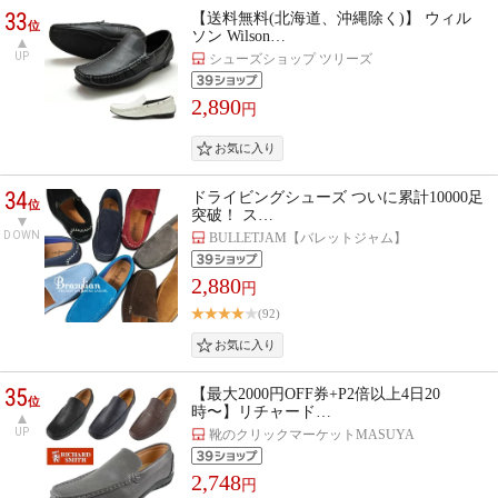
33
【送料無料(北海道、沖縄除く)】 ウィル
位
ソン Wilson…
UP
シューズショップ ツリーズ
2,890
円
34
ドライビングシューズ ついに累計10000足
位
突破！ ス…
DOWN
BULLETJAM【バレットジャム】
2,880
円
(92)
35
【最大2000円OFF券+P2倍以上4日20
位
時〜】リチャード…
UP
靴のクリックマーケットMASUYA
2,748
円