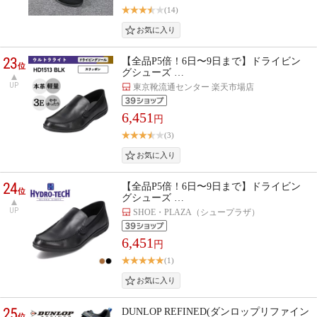
(14)
23
【全品P5倍！6日〜9日まで】ドライビン
位
グシューズ …
UP
東京靴流通センター 楽天市場店
6,451
円
(3)
24
【全品P5倍！6日〜9日まで】ドライビン
位
グシューズ …
UP
SHOE・PLAZA（シュープラザ）
6,451
円
(1)
25
DUNLOP REFINED(ダンロップリファイン
位