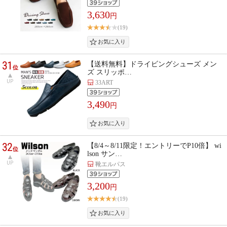
3,630
円
(19)
31
【送料無料】ドライビングシューズ メン
位
ズ スリッポ…
UP
33ART
3,490
円
32
【8/4～8/11限定！エントリーでP10倍】 wi
位
lson サン…
UP
靴エルパス
3,200
円
(19)