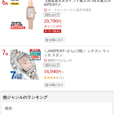
6
【抽選還元＆ポイント最大54.5倍＆最大20
位
00円OFFク…
ザ・クロックハウス 楽天市場店
29,700
円
ポイント10%
7
＼2000円OFF+さらに9倍／ シチズン ウィ
位
ッカ スタン…
腕時計のななぷれ
16,940
円～
(41)
他ジャンルのランキング
総合