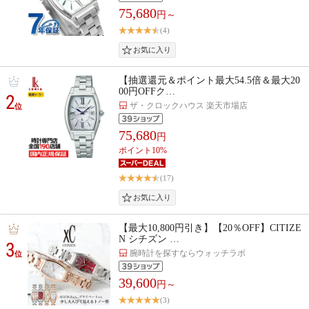
75,680
円～
(4)
【抽選還元＆ポイント最大54.5倍＆最大20
00円OFFク…
2
ザ・クロックハウス 楽天市場店
位
75,680
円
ポイント10%
(17)
【最大10,800円引き】【20％OFF】CITIZE
N シチズン …
3
腕時計を探すならウォッチラボ
位
39,600
円～
(3)