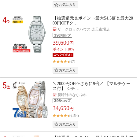
4
【抽選還元＆ポイント最大54.5倍＆最大20
位
00円OFFク…
ザ・クロックハウス 楽天市場店
39,600
円
ポイント10%
(7)
5
＼2000円OFF+さらに9倍／ 【マルチケー
位
ス付】 シチ…
腕時計のななぷれ
34,650
円
(154)