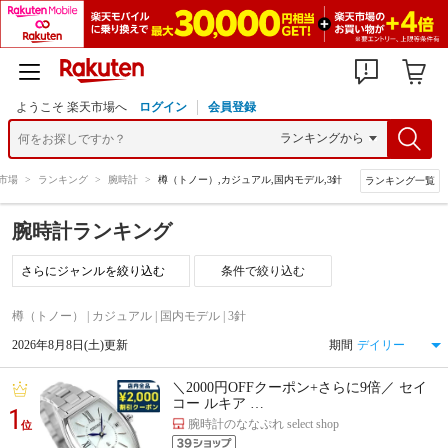
ようこそ 楽天市場へ
ログイン
会員登録
市場
>
ランキング
>
腕時計
>
樽（トノー）,カジュアル,国内モデル,3針
ランキング一覧
腕時計ランキング
条件で絞り込む
樽（トノー） | カジュアル | 国内モデル | 3針
2026年8月8日(土)更新
期間
＼2000円OFFクーポン+さらに9倍／ セイ
コー ルキア …
1
腕時計のななぷれ select shop
位