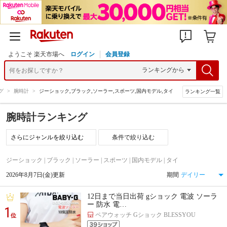
ようこそ 楽天市場へ
ログイン
会員登録
グ
>
腕時計
>
ジーショック,ブラック,ソーラー,スポーツ,国内モデル,タイ
ランキング一覧
腕時計ランキング
条件で絞り込む
ジーショック | ブラック | ソーラー | スポーツ | 国内モデル | タイ
2026年8月7日(金)更新
期間
12日まで当日出荷 gショック 電波 ソーラ
ー 防水 電…
1
ペアウォッチ Gショック BLESSYOU
位