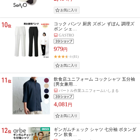
10
コック パンツ 厨房 ズボン ずぼん 調理ズ
位
ボン シェ…
GASTRO
979
円
(81)
11
飲食店ユニフォーム コックシャツ 五分袖
位
[男女兼用…
バートル作業ユニフォームいしまる
4,081
円
12
ギンガムチェック シャツ 七分袖 ボタンダ
位
ウン 飲食…