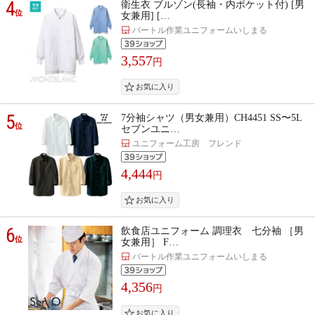
4
衛生衣 ブルゾン(長袖・内ポケット付) [男
位
女兼用] […
バートル作業ユニフォームいしまる
3,557
円
5
7分袖シャツ（男女兼用）CH4451 SS〜5L
位
セブンユニ…
ユニフォーム工房 フレンド
4,444
円
6
飲食店ユニフォーム 調理衣 七分袖 ［男
位
女兼用］ F…
バートル作業ユニフォームいしまる
4,356
円