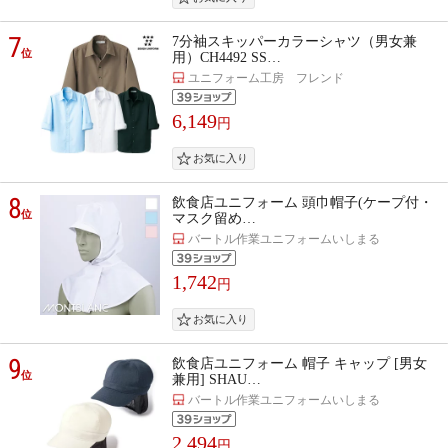
7
7分袖スキッパーカラーシャツ（男女兼
位
用）CH4492 SS…
ユニフォーム工房 フレンド
6,149
円
8
飲食店ユニフォーム 頭巾帽子(ケープ付・
位
マスク留め…
バートル作業ユニフォームいしまる
1,742
円
9
飲食店ユニフォーム 帽子 キャップ [男女
位
兼用] SHAU…
バートル作業ユニフォームいしまる
2,494
円