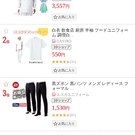
3,557
円
白衣 飲食店 厨房 半袖 フードユニフォー
ム 調理白…
2
GASTRO
位
550
円
(31)
黒ズボン 黒パンツ メンズ レディース フ
ォーマル …
3
エスカユニフォーム
位
1,530
円
(87)