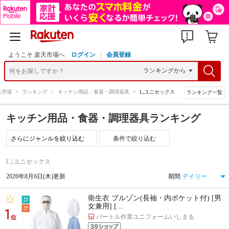
ようこそ 楽天市場へ
ログイン
会員登録
天市場
>
ランキング
>
キッチン用品・食器・調理器具
>
L,ユニセックス
ランキング一覧
キッチン用品・食器・調理器具ランキング
条件で絞り込む
L | ユニセックス
2026年8月6日(木)更新
期間
衛生衣 ブルゾン(長袖・内ポケット付) [男
女兼用] […
1
バートル作業ユニフォームいしまる
位