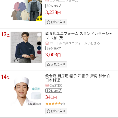
エスカユニフォーム
3,238
円
13
飲食店ユニフォーム スタンドカラーシャ
位
ツ 長袖 [男…
バートル作業ユニフォームいしまる
3,003
円
14
飲食店 厨房用 帽子 和帽子 厨房 和食 白
位
日本料理 …
GASTRO
341
円
(4)