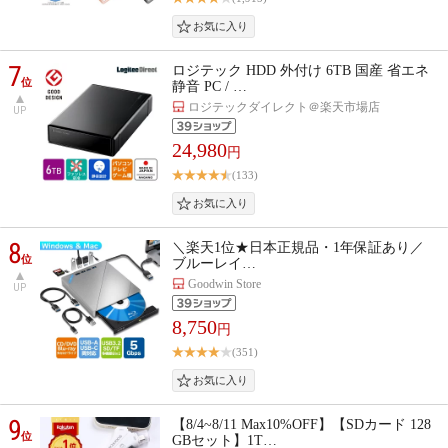
7
ロジテック HDD 外付け 6TB 国産 省エネ
位
静音 PC / …
ロジテックダイレクト＠楽天市場店
UP
24,980
円
(133)
8
＼楽天1位★日本正規品・1年保証あり／
位
ブルーレイ…
Goodwin Store
UP
8,750
円
(351)
9
【8/4~8/11 Max10%OFF】【SDカード 128
位
GBセット】1T…