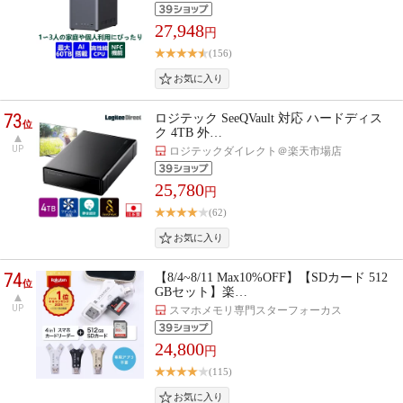
27,948
円
(156)
73
ロジテック SeeQVault 対応 ハードディス
位
ク 4TB 外…
UP
ロジテックダイレクト＠楽天市場店
25,780
円
(62)
74
【8/4~8/11 Max10%OFF】【SDカード 512
位
GBセット】楽…
UP
スマホメモリ専門スターフォーカス
24,800
円
(115)