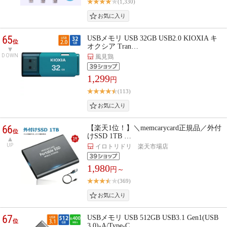
(1,330)
65
USBメモリ USB 32GB USB2.0 KIOXIA キ
位
オクシア Tran…
DOWN
風見鶏
1,299
円
(113)
66
【楽天1位！】＼memcarycard正規品／外付
位
けSSD 1TB …
UP
イロトリドリ 楽天市場店
1,980
円～
(369)
67
USBメモリ USB 512GB USB3.1 Gen1(USB
位
3.0)-A/Type-C…