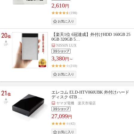
2,610
円
(198)
20
【楽天1位 6冠達成】外付けHDD 160GB 25
位
0GB 320GB 5…
UP
NISSIN LUX
3,380
円～
(210)
21
エレコム ELD-HTV060UBK 外付けハード
位
ディスク 6TB …
UP
ヤマダ電機 楽天市場店
27,099
円
(42)