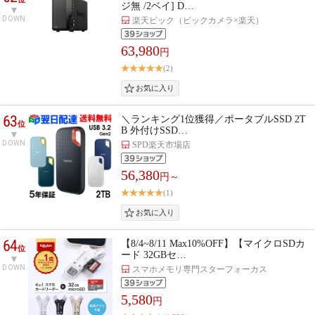
ジ無 /2ベイ] D…
DOWN
楽天ビック（ビックカメラ×楽天）
63,980
円
(2)
63
＼ランキング1位獲得／ポータブルSSD 2T
位
B 外付けSSD…
DOWN
SPD楽天市場店
56,380
円～
(1)
64
【8/4~8/11 Max10%OFF】【マイクロSDカ
位
ード 32GBセ…
DOWN
スマホメモリ専門スターフォーカス
5,580
円