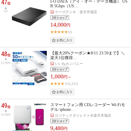
47
I-O DATA（アイ・オー・データ機器） US
位
B 5Gbps（US…
UP
ケーズデンキ 楽天市場店
14,000
円
(2)
48
【最大20%クーポン★8/11 23:59まで】＼
位
楽天1位獲得…
DOWN
いいねカンパニー
1,000
円～
(1,211)
49
スマートフォン用 CDレコーダー Wi-Fiモ
位
デル iphone…
DOWN
ロジテックダイレクト＠楽天市場店
9,480
円