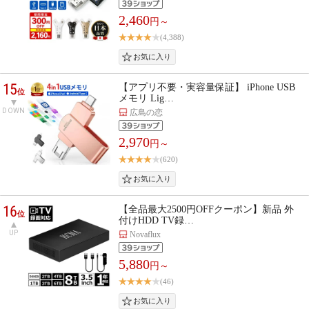
2,460
円～
(4,388)
15
【アプリ不要・実容量保証】 iPhone USB
位
メモリ Lig…
DOWN
広島の恋
2,970
円～
(620)
16
【全品最大2500円OFFクーポン】新品 外
位
付けHDD TV録…
UP
Novaflux
5,880
円～
(46)