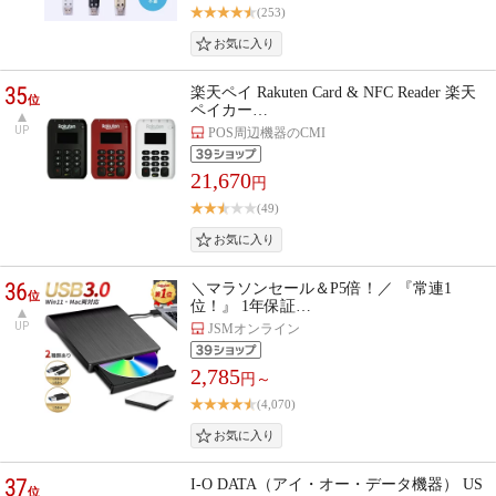
(253)
35
楽天ペイ Rakuten Card & NFC Reader 楽天
位
ペイカー…
UP
POS周辺機器のCMI
21,670
円
(49)
36
＼マラソンセール＆P5倍！／ 『常連1
位
位！』 1年保証…
UP
JSMオンライン
2,785
円～
(4,070)
37
I-O DATA（アイ・オー・データ機器） US
位