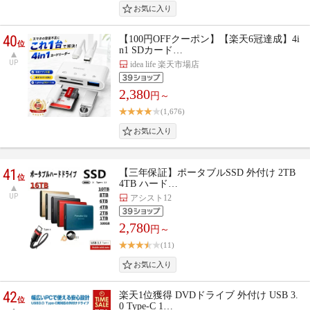
40
【100円OFFクーポン】【楽天6冠達成】4i
位
n1 SDカード…
UP
idea life 楽天市場店
2,380
円～
(1,676)
41
【三年保証】ポータブルSSD 外付け 2TB
位
4TB ハード…
UP
アシスト12
2,780
円～
(11)
42
楽天1位獲得 DVDドライブ 外付け USB 3.
位
0 Type-C 1…