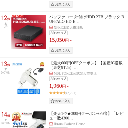
12
バッファロー 外付けHDD 2TB ブラック B
位
UFFALO HD-E…
UP
XPRICE楽天市場店
15,050
円～
13
【最大600円OFFクーポン】【国産IC搭載
位
（東芝9T25）…
DOWN
MSL FORCE公式楽天市場店
1,960
円～
(2,701)
14
【楽天1位★300円クーポン+P3倍】「レビ
位
ュー数4300…
DOWN
Hiromi Fashion House