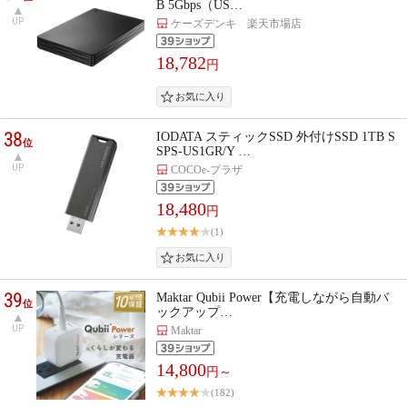
B 5Gbps（US…
UP
ケーズデンキ 楽天市場店
18,782
円
38
IODATA スティックSSD 外付けSSD 1TB S
位
SPS-US1GR/Y …
UP
COCOe-プラザ
18,480
円
(1)
39
Maktar Qubii Power【充電しながら自動バ
位
ックアップ…
UP
Maktar
14,800
円～
(182)