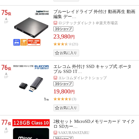
75
ブルーレイドライブ 外付け 動画再生 動画
位
編集 デー…
UP
ロジテックダイレクト＠楽天市場店
23,980
円
(21)
76
エレコム 外付け SSD キャップ式 ポータ
位
ブル SSD 1T…
UP
エレコムダイレクトショップ
19,800
円
(3)
77
2枚セット MicroSDメモリーカード マイク
位
ロ SDカー…
UP
SAKURAWATARU