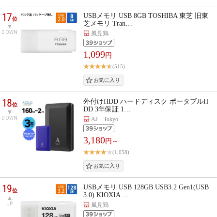
17
USBメモリ USB 8GB TOSHIBA 東芝 旧東
位
芝メモリ Tran…
DOWN
風見鶏
1,099
円
(515)
18
外付けHDD ハードディスク ポータブルH
位
DD 3年保証 1…
DOWN
AJ Tokyo
3,180
円～
(1,058)
19
USBメモリ USB 128GB USB3.2 Gen1(USB
位
3.0) KIOXIA …
UP
風見鶏