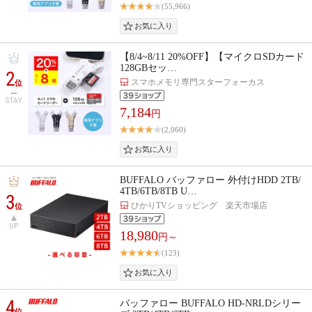
(55,966)
【8/4~8/11 20%OFF】【マイクロSDカード
128GBセッ…
2
スマホメモリ専門スターフォーカス
位
STAY
7,184
円
(2,060)
BUFFALO バッファロー 外付けHDD 2TB/
4TB/6TB/8TB U…
3
ひかりTVショッピング 楽天市場店
位
UP
18,980
円～
(123)
4
バッファロー BUFFALO HD-NRLDシリー
位