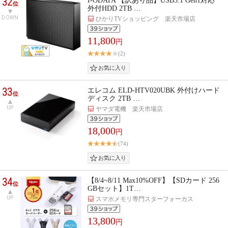
32
I-ODATA 【訳あり品】USB3.1 Gen1対応
位
外付HDD 2TB …
DOWN
ひかりTVショッピング 楽天市場店
11,800
円
(2)
33
エレコム ELD-HTV020UBK 外付けハード
位
ディスク 2TB …
UP
ヤマダ電機 楽天市場店
18,000
円
(74)
34
【8/4~8/11 Max10%OFF】【SDカード 256
位
GBセット】1T…
UP
スマホメモリ専門スターフォーカス
13,800
円