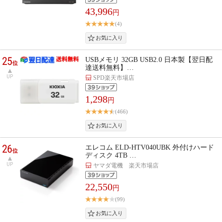
43,996
円
(4)
25
USBメモリ 32GB USB2.0 日本製【翌日配
位
達送料無料】…
UP
SPD楽天市場店
1,298
円
(466)
26
エレコム ELD-HTV040UBK 外付けハード
位
ディスク 4TB …
UP
ヤマダ電機 楽天市場店
22,550
円
(99)