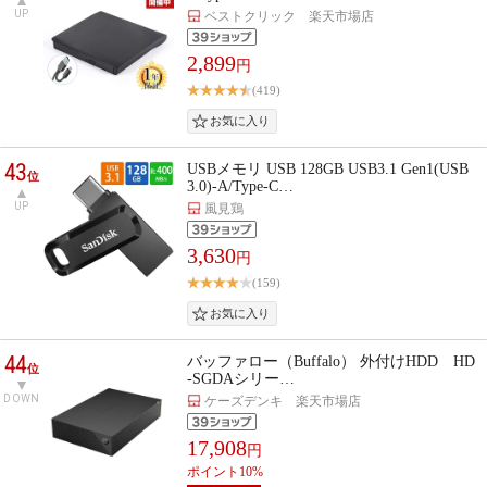
UP
ベストクリック 楽天市場店
2,899
円
(419)
43
USBメモリ USB 128GB USB3.1 Gen1(USB
位
3.0)-A/Type-C…
UP
風見鶏
3,630
円
(159)
44
バッファロー（Buffalo） 外付けHDD HD
位
-SGDAシリー…
DOWN
ケーズデンキ 楽天市場店
17,908
円
ポイント10%