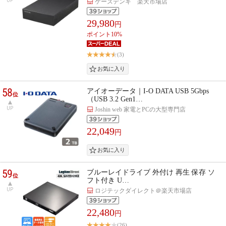
UP
ケーズデンキ 楽天市場店
29,980
円
ポイント10%
(3)
58
アイオーデータ｜I-O DATA USB 5Gbps
位
（USB 3.2 Gen1…
UP
Joshin web 家電とPCの大型専門店
22,049
円
59
ブルーレイドライブ 外付け 再生 保存 ソ
位
フト付き U…
UP
ロジテックダイレクト＠楽天市場店
22,480
円
(26)