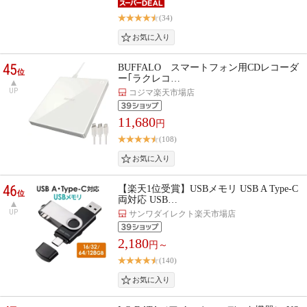
(34)
45
BUFFALO スマートフォン用CDレコーダ
位
ー｢ラクレコ…
UP
コジマ楽天市場店
11,680
円
(108)
46
【楽天1位受賞】USBメモリ USB A Type-C
位
両対応 USB…
UP
サンワダイレクト楽天市場店
2,180
円～
(140)