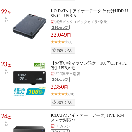
22
I-O DATA｜アイオーデータ 外付けHDD U
位
SB-C＋USB-A…
UP
楽天ビック（ビックカメラ×楽天）
22,049
円
(1)
23
【お買い物マラソン限定！100円OFF＋P2
位
倍】USBメモ…
UP
SPD楽天市場店
2,350
円
(70)
24
IODATA(アイ・オー・データ) HVL-RS4
位
スマホ対応ハ…
UP
ECカレント