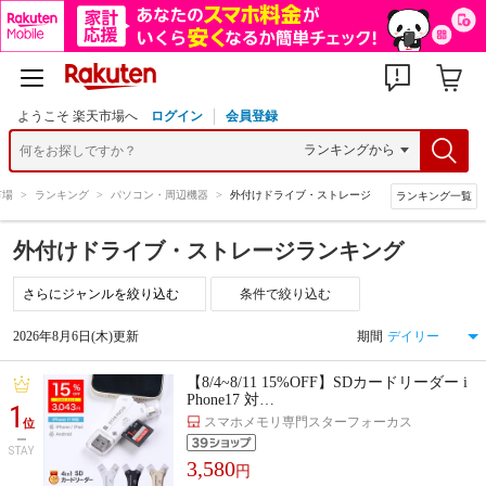
ようこそ 楽天市場へ
ログイン
会員登録
市場
>
ランキング
>
パソコン・周辺機器
>
外付けドライブ・ストレージ
ランキング一覧
外付けドライブ・ストレージランキング
条件で絞り込む
2026年8月6日(木)更新
期間
【8/4~8/11 15%OFF】SDカードリーダー i
Phone17 対…
1
スマホメモリ専門スターフォーカス
位
STAY
3,580
円