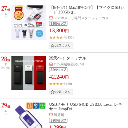
27
【8/4~8/11 Max10%OFF】【マイクロSDカ
位
ード 256GBセ…
UP
スマホメモリ専門スターフォーカス
13,800
円
(430)
28
楽天ペイ ターミナル
位
POS周辺機器のCMI
DOWN
42,240
円
(20)
29
USBメモリ USB 64GB USB3.0 Lexar レキ
位
サー JumpDri…
UP
風見鶏
1,299
円