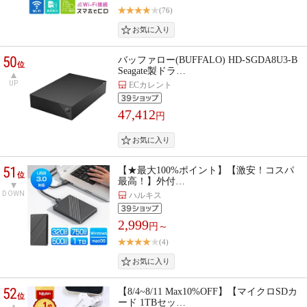
(76)
50
バッファロー(BUFFALO) HD-SGDA8U3-B
位
Seagate製ドラ…
UP
ECカレント
47,412
円
51
【★最大100%ポイント】【激安！コスパ
位
最高！】外付…
DOWN
ハルキス
2,999
円～
(4)
52
【8/4~8/11 Max10%OFF】【マイクロSDカ
位
ード 1TBセッ…