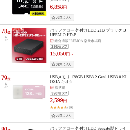
6,858
円
78
バッファロー 外付けHDD 2TB ブラック B
位
UFFALO HD-E…
UP
総合通販PREMOA 楽天市場店
15,050
円～
79
USBメモリ 128GB USB3.2 Gen1 USB3.0 KI
位
OXIA キオク…
UP
風見鶏
2,599
円
(10)
80
バッファロー 外付けHDD Seagate製ドライ