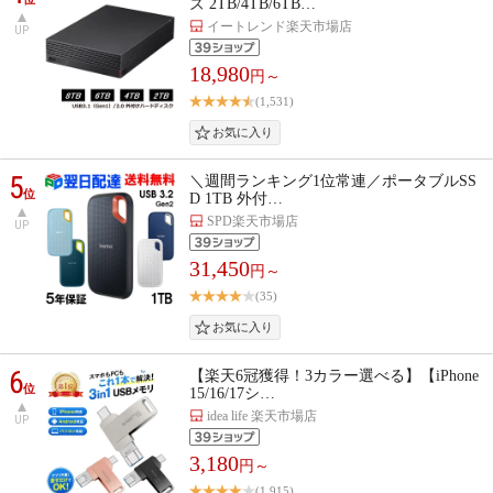
ズ 2TB/4TB/6TB…
イートレンド楽天市場店
UP
18,980
円～
(1,531)
5
＼週間ランキング1位常連／ポータブルSS
位
D 1TB 外付…
SPD楽天市場店
UP
31,450
円～
(35)
6
【楽天6冠獲得！3カラー選べる】【iPhone
位
15/16/17シ…
idea life 楽天市場店
UP
3,180
円～
(1,915)