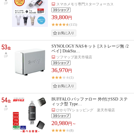
UP
スマホメモリ専門スターフォーカス
39,800
円
(115)
53
SYNOLOGY NASキット [ストレージ無 /2
位
ベイ] DiskSta…
UP
ソフマップ楽天市場店
36,970
円
(1)
54
BUFFALO バッファロー 外付けSSD ステ
位
ィック型 Type…
UP
ひかりTVショッピング 楽天市場店
20,980
円～
(8)