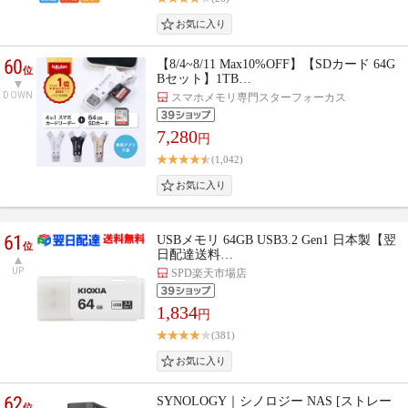
60
【8/4~8/11 Max10%OFF】【SDカード 64G
位
Bセット】1TB…
DOWN
スマホメモリ専門スターフォーカス
7,280
円
(1,042)
61
USBメモリ 64GB USB3.2 Gen1 日本製【翌
位
日配達送料…
UP
SPD楽天市場店
1,834
円
(381)
62
SYNOLOGY｜シノロジー NAS [ストレー
位