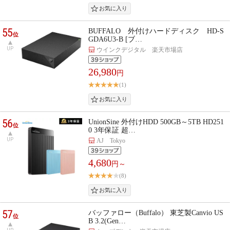
55
BUFFALO 外付けハードディスク HD-S
位
GDA6U3-B [ブ…
UP
ウインクデジタル 楽天市場店
26,980
円
(1)
56
UnionSine 外付けHDD 500GB～5TB HD251
位
0 3年保証 超…
UP
AJ Tokyo
4,680
円～
(8)
57
バッファロー（Buffalo） 東芝製Canvio US
位
B 3.2(Gen…