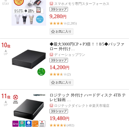
スマホメモリ専門スターフォーカス
STAY
9,280
円
(2,285)
10
◆最大3000円CP＋P3倍！！8/5◆バッファ
位
ロー 外付け…
UP
ディーショップワン
14,200
円
(2)
11
ロジテック 外付け ハードディスク 4TB テ
位
レビ録画 …
UP
ロジテックダイレクト＠楽天市場店
19,480
円
(492)