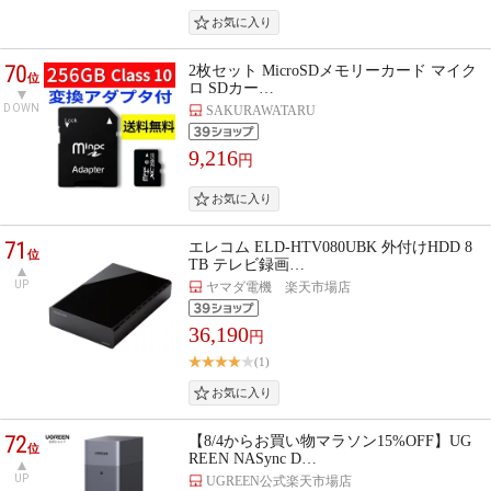
70
2枚セット MicroSDメモリーカード マイク
位
ロ SDカー…
DOWN
SAKURAWATARU
9,216
円
71
エレコム ELD-HTV080UBK 外付けHDD 8
位
TB テレビ録画…
UP
ヤマダ電機 楽天市場店
36,190
円
(1)
72
【8/4からお買い物マラソン15%OFF】UG
位
REEN NASync D…
UP
UGREEN公式楽天市場店