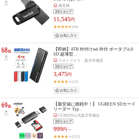
UP
風見鶏
11,545
円
(94)
68
【即納】4TB 外付けssd 外付 ポータブルS
位
SD 超薄型…
UP
イロトリドリ 楽天市場店
3,475
円
(12)
69
【最安値に挑戦中！】 UGREEN SDカード
位
リーダー Typ…
UP
UGREEN公式楽天市場店
999
円～
(232)