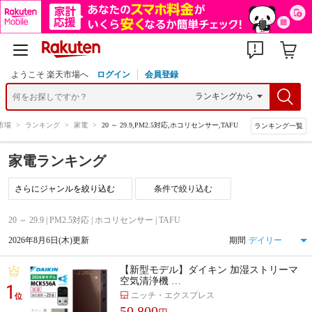
ようこそ 楽天市場へ
ログイン
会員登録
市場
>
ランキング
>
家電
>
20 ～ 29.9,PM2.5対応,ホコリセンサー,TAFU
ランキング一覧
家電ランキング
条件で絞り込む
20 ～ 29.9 | PM2.5対応 | ホコリセンサー | TAFU
2026年8月6日(木)更新
期間
【新型モデル】ダイキン 加湿ストリーマ
空気清浄機 …
1
ニッチ・エクスプレス
位
50,800