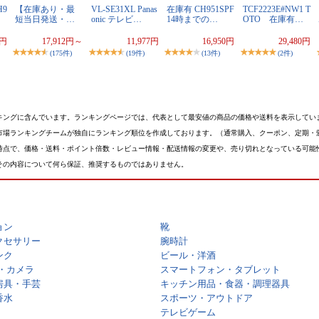
9
【在庫あり・最
VL-SE31XL Panas
在庫有 CH951SPF
TCF2223E#NW1 T
短当日発送・…
onic テレビ…
14時までの…
OTO 在庫有…
0円
17,912円～
11,977円
16,950円
29,480円
(175件)
(19件)
(13件)
(2件)
キングに含んでいます。ランキングページでは、代表として最安値の商品の価格や送料を表示してい
市場ランキングチームが独自にランキング順位を作成しております。（通常購入、クーポン、定期・
時点で、価格・送料・ポイント倍数・レビュー情報・配送情報の変更や、売り切れとなっている可能
その内容について何ら保証、推奨するものではありません。
ョン
靴
クセサリー
腕時計
ンク
ビール・洋酒
・カメラ
スマートフォン・タブレット
房具・手芸
キッチン用品・食器・調理器具
香水
スポーツ・アウトドア
テレビゲーム