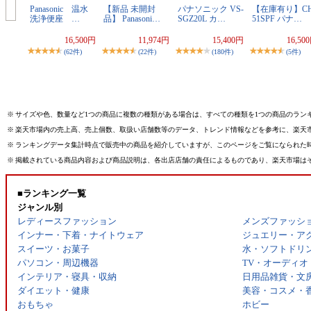
Panasonic 温水
【新品 未開封
パナソニック VS-
【在庫有り】CH
洗浄便座 …
品】 Panasoni…
SGZ20L カ…
51SPF パナ…
16,500円
11,974円
15,400円
16,50
(62件)
(22件)
(180件)
(5件)
※
サイズや色、数量など1つの商品に複数の種類がある場合は、すべての種類を1つの商品のラン
※
楽天市場内の売上高、売上個数、取扱い店舗数等のデータ、トレンド情報などを参考に、楽天
※
ランキングデータ集計時点で販売中の商品を紹介していますが、このページをご覧になられた
※
掲載されている商品内容および商品説明は、各出店店舗の責任によるものであり、楽天市場は
■ランキング一覧
ジャンル別
レディースファッション
メンズファッシ
インナー・下着・ナイトウェア
ジュエリー・ア
スイーツ・お菓子
水・ソフトドリ
パソコン・周辺機器
TV・オーディオ
インテリア・寝具・収納
日用品雑貨・文
ダイエット・健康
美容・コスメ・
おもちゃ
ホビー