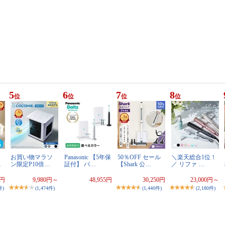
5
6
7
8
位
位
位
位
お買い物マラソ
Panasonic 【5年保
50％OFF セール
＼楽天総合1位！
…
ン限定P10倍…
証付】 パ…
【Shark 公…
／ リファ …
0円
9,980円～
48,955円
30,250円
23,000円～
件)
(1,474件)
(1,440件)
(2,180件)