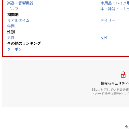
楽器・音響機器
車用品・バイク
ゴルフ
本・雑誌・コミ
期間別
リアルタイム
デイリー
年間
性別
男性
女性
その他のランキング
クーポン
情報セキュリティ
SSLに対応している楽天
トカード番号は暗号化し
会