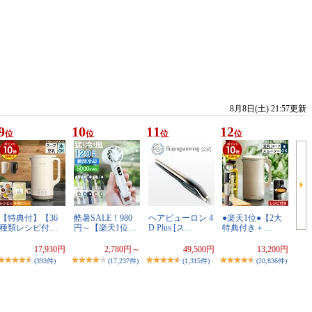
8月8日(土) 21:57更新
9
10
11
12
位
位
位
位
【特典付】【36
酷暑SALE！980
ヘアビューロン 4
●楽天1位●【2大
種類レシピ付…
円～【楽天1位…
D Plus [ス…
特典付き＋…
17,930円
2,780円～
49,500円
13,200円
(393件)
(17,237件)
(1,315件)
(20,836件)