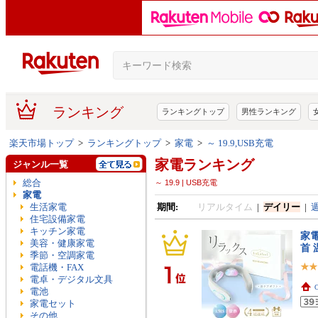
ランキング
ランキングトップ
男性ランキング
楽天市場トップ
>
ランキングトップ
>
家電
>
～ 19.9,USB充電
家電ランキング
ジャンル一覧
総合
～ 19.9 | USB充電
家電
生活家電
期間:
リアルタイム
|
デイリー
|
住宅設備家電
キッチン家電
家電
美容・健康家電
首 
季節・空調家電
電話機・FAX
電卓・デジタル文具
電池
家電セット
その他