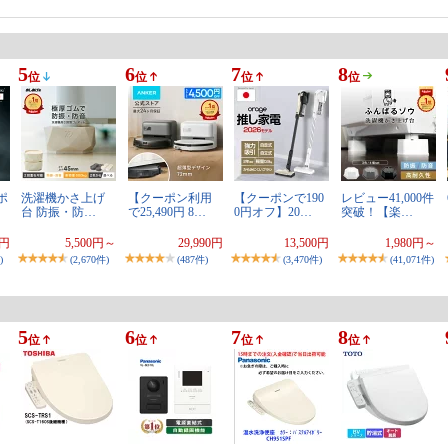
5
6
7
8
位
位
位
位
ポ
洗濯機かさ上げ
【クーポン利用
【クーポンで190
レビュー41,000件
台 防振・防…
で25,490円 8…
0円オフ】20…
突破！【楽…
0円
5,500円～
29,990円
13,500円
1,980円～
)
(2,670件)
(487件)
(3,470件)
(41,071件)
5
6
7
8
位
位
位
位