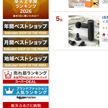
5
[在
位
ィ