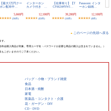
【最大3万円クー
インターホン
【在庫有り】【T
Panasonic インタ
ポン配布中…
カメラ付き …
CF6624#NW1…
ーホン録画…
5,660円
12,100円
39,280円
12,100円
(36件)
(83件)
(16件)
(8件)
このページの先頭へ戻る
ます。
頒布会購入商品が対象。専用ユーザ名・パスワードが必要な商品の購入は含まれていません。）
性もございますのでご了承ください。
バッグ・小物・ブランド雑貨
食品
日本酒・焼酎
家電
医薬品・コンタクト・介護
花・ガーデン・DIY
CD・DVD