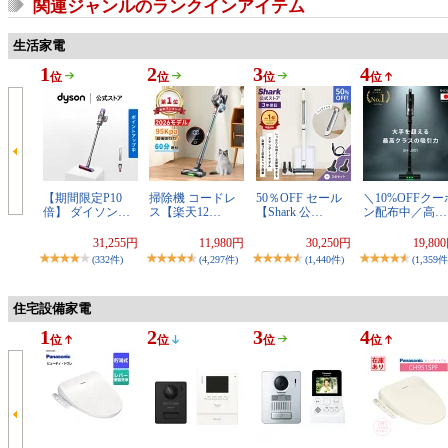
関連ジャンルのランクインアイテム
生活家電
1
2
3
4
位
位
位
位
【期間限定P10
掃除機 コードレ
50％OFF セール
＼10%OFFクー
倍】 ダイソン…
ス【楽天12…
【Shark 公…
ン配布中／高…
31,255円
11,980円
30,250円
19,80
(332件)
(4,297件)
(1,440件)
(1,359件
住宅設備家電
1
2
3
4
位
位
位
位