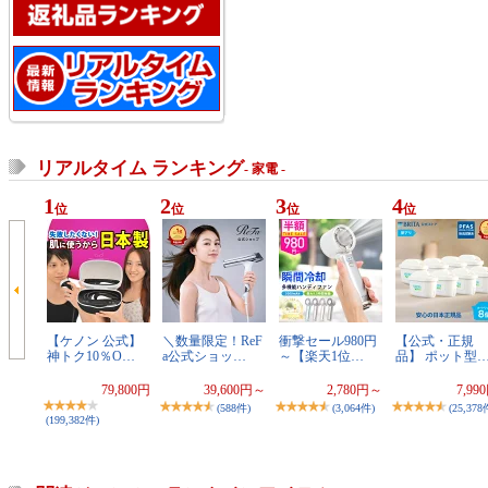
リアルタイム ランキング
- 家電 -
1
2
3
4
位
位
位
位
【ケノン 公式】
＼数量限定！ReF
衝撃セール980円
【公式・正規
神トク10％O…
a公式ショッ…
～【楽天1位…
品】 ポット型
79,800円
39,600円～
2,780円～
7,99
(588件)
(3,064件)
(25,378
(199,382件)