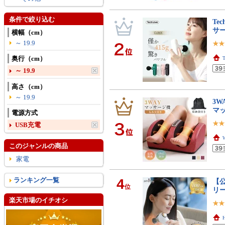
条件で絞り込む
Te
サ
横幅（cm）
～ 19.9
奥行（cm）
～ 19.9
高さ（cm）
～ 19.9
3W
マ
電源方式
USB充電
このジャンルの商品
家電
ランキング一覧
4
【公
位
リー
楽天市場のイチオシ