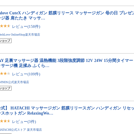
chlove CuteX ハンディガン 筋膜リリース マッサージガン 母の日 プレ
ージ器 肩たたき マッサ…
レビュー(158件)
TechLove OnlineShop楽天市場店
AY 足裏マッサージ器 温熱機能 3段階強度調節 12V 24W 15分間タイマ
ッサージ機 足揉み ふくら…
レビュー(109件)
WINDS公式楽天市場店
式】 HATACHI マッサージガン 筋膜リリースガン ハンディガン リセ
スホットガン RelaxingWo…
レビュー(3件)
HATACHI公式ストア 楽天市場店